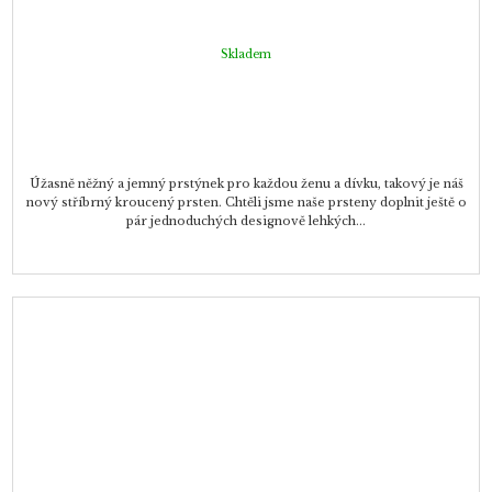
Skladem
Úžasně něžný a jemný prstýnek pro každou ženu a dívku, takový je náš
nový stříbrný kroucený prsten. Chtěli jsme naše prsteny doplnit ještě o
pár jednoduchých designově lehkých...