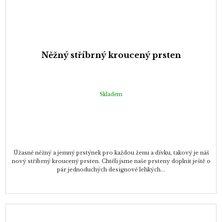
Něžný stříbrný kroucený prsten
Skladem
Úžasně něžný a jemný prstýnek pro každou ženu a dívku, takový je náš
nový stříbrný kroucený prsten. Chtěli jsme naše prsteny doplnit ještě o
pár jednoduchých designově lehkých...