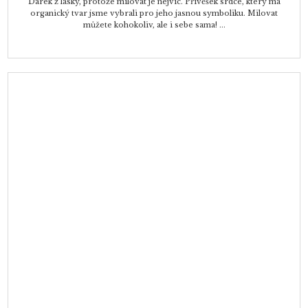
Dárek z lásky, protože milovat je nejvíc. Přívěšek srdce, který má
organický tvar jsme vybrali pro jeho jasnou symboliku. Milovat
můžete kohokoliv, ale i sebe sama! ...