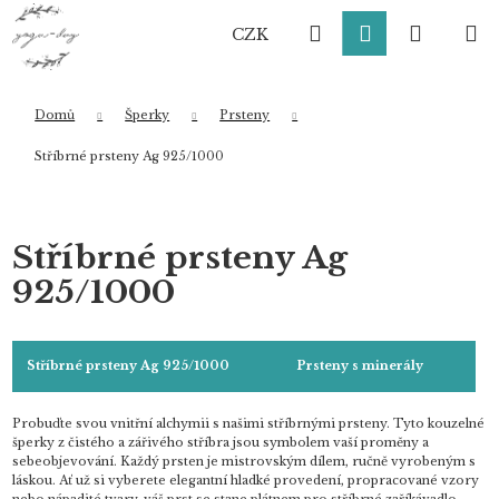
K
Přejít
Hledat
Přihlášení
Nákup
M
na
o
CZK
obsah
Zpět
Zpět
š
í
košík
k
Domů
Šperky
Prsteny
Co potřebujete najít?
Stříbrné prsteny Ag 925/1000
HLEDAT
Stříbrné prsteny Ag
925/1000
Doporučujeme
Stříbrné prsteny Ag 925/1000
Prsteny s minerály
Probuďte svou vnitřní alchymii s našimi stříbrnými prsteny. Tyto kouzelné
šperky z čistého a zářivého stříbra jsou symbolem vaší proměny a
sebeobjevování. Každý prsten je mistrovským dílem, ručně vyrobeným s
láskou. Ať už si vyberete elegantní hladké provedení, propracované vzory