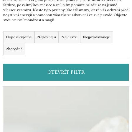
nebo nápadité tvary, váš prst se stane plátnem pro stříbrné zaříkávadlo.
Stříbro, posvátný kov měsíce a snů, vám pomůže naladit se na jemné
vibrace vesmíru. Noste tyto prsteny jako talismany, které vás ochrání před
negativní energií a pomohou vám zůstat zakotveni ve své pravdě. Objevte
svou vnitřní moudrost a magii.
Ř
a
Doporučujeme
Nejlevnější
Nejdražší
Nejprodávanější
z
Abecedně
e
n
í
OTEVŘÍT FILTR
p
r
o
V
d
ý
u
p
k
i
t
s
ů
p