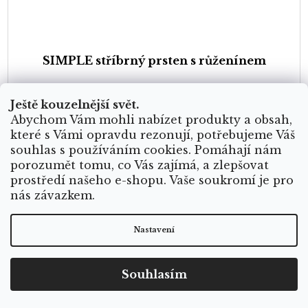
SIMPLE stříbrný prsten s růženínem
Ještě kouzelnější svět.
Skladem
Abychom Vám mohli nabízet produkty a obsah,
které s Vámi opravdu rezonují, potřebujeme Váš
souhlas s používáním cookies. Pomáhají nám
porozumět tomu, co Vás zajímá, a zlepšovat
prostředí našeho e-shopu. Vaše soukromí je pro
nás závazkem.
Kolekce SIMPLE krystalových prstenů je spojení šperků z čistého
stříbra s nádhernými drahými kameny. Každý prsten má univerzální
nastavitelnou velikost. Růženín je symbolem...
Nastavení
Souhlasím