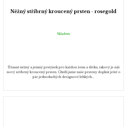
Něžný stříbrný kroucený prsten - rosegold
Skladem
Úžasně něžný a jemný prstýnek pro každou ženu a dívku, takový je náš
nový stříbrný kroucený prsten. Chtěli jsme naše prsteny doplnit ještě o
pár jednoduchých designově lehkých...