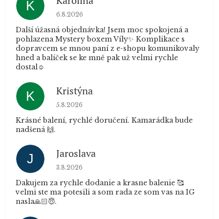
Karolína
K
Hodnocení obchodu je 5 z 5 hvězdiček.
6.8.2026
Další úžasná objednávka! Jsem moc spokojená a
pohlazena Mystery boxem Víly✨ Komplikace s
dopravcem se mnou paní z e-shopu komunikovaly
hned a balíček se ke mně pak už velmi rychle
dostal☺️
Kristýna
K
Hodnocení obchodu je 5 z 5 hvězdiček.
5.8.2026
Krásné balení, rychlé doručení. Kamarádka bude
nadšená 🙌.
Jaroslava
J
Hodnocení obchodu je 5 z 5 hvězdiček.
3.8.2026
Dakujem za rychle dodanie a krasne balenie 🥰
velmi ste ma potesili a som rada ze som vas na IG
nasla🙏🏻😇.