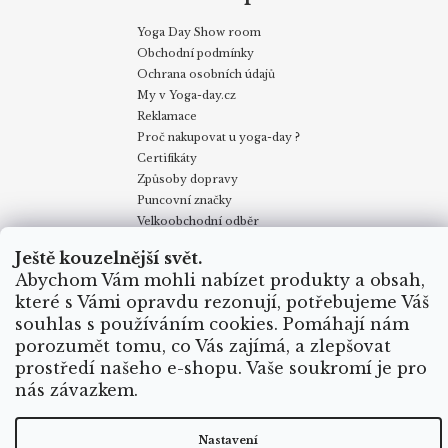
Yoga Day Show room
Obchodní podmínky
Ochrana osobních údajů
My v Yoga-day.cz
Reklamace
Proč nakupovat u yoga-day ?
Certifikáty
Způsoby dopravy
Puncovní značky
Velkoobchodní odběr
Ještě kouzelnější svět.
Abychom Vám mohli nabízet produkty a obsah,
Obchodní podmínky
Kontakty
My v Yoga Day
Blog
Reklamace
Proč nakupovat u yoga-day.cz
Certifikáty
které s Vámi opravdu rezonují, potřebujeme Váš
Způsoby dopravy
souhlas s používáním cookies. Pomáhají nám
porozumět tomu, co Vás zajímá, a zlepšovat
prostředí našeho e-shopu. Vaše soukromí je pro
Vytvořil Shoptet
nás závazkem.
Copyright 2026
Yoga Day
. Všechna práva vyhrazena.
Nastavení