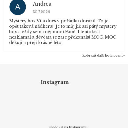
Andrea
A
Hodnocení obchodu je 5 z 5 hvězdiček.
30.7.2026
Mystery box Víla dnes v pořádku dorazil. To je
opět taková nádhera!! Je to můj již asi pátý mystery
box a vždy se na něj moc těším!! I tentokrát
nezklamal a děvčata se zase překonala! MOC, MOC
děkuji a přeji krásné léto!
Zobrazit další hodnocení
Z
á
p
Instagram
a
t
í
Sledovat na Instagramu