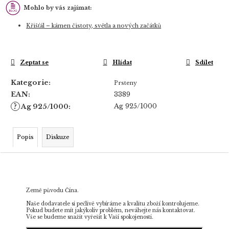
Mohlo by vás zajímat:
Křišťál – kámen čistoty, světla a nových začátků
Zeptat se
Hlídat
Sdílet
Kategorie
:
Prsteny
EAN
:
3389
?
Ag 925/1000
Ag 925/1000
:
Popis
Diskuze
Země původu Čína.
Naše dodavatele si pečlivě vybíráme a kvalitu zboží kontrolujeme.
Pokud budete mít jakýkoliv problém, neváhejte nás kontaktovat.
Vše se budeme snažit vyřešit k Vaší spokojenosti.