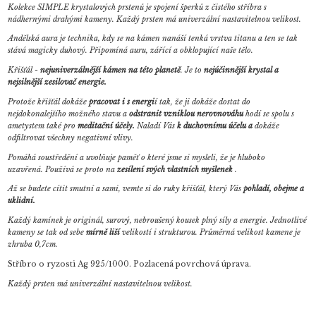
Kolekce SIMPLE krystalových prstenů je spojení šperků z čistého stříbra s
nádhernými drahými kameny. Každý prsten má univerzální nastavitelnou velikost.
Andělská aura je technika, kdy se na kámen nanáší tenká vrstva titanu a ten se tak
stává magicky duhový. Připomíná auru, zářící a obklopující naše tělo.
Křišťál -
nejuniverzálnější kámen na této planetě
. Je to
nejúčinnější krystal a
nejsilnější zesilovač energie.
Protože křišťál dokáže
pracovat i s energi
í tak, že ji dokáže dostat do
nejdokonalejšího možného stavu a
odstranit vzniklou nerovnováhu
hodí se spolu s
ametystem také pro
meditační účely.
Naladí Vás
k duchovnímu účelu a
dokáže
odfiltrovat všechny negativní vlivy.
Pomáhá soustředění a uvolňuje paměť o které jsme si mysleli, že je hluboko
uzavřená.
Používá se proto na
zesílení svých vlastních myšlenek
.
Až se budete cítit smutní a sami, vemte si do ruky křišťál, který Vás
pohladí, obejme a
uklidní.
Každý kamínek je originál, surový, nebroušený kousek plný síly a energie. Jednotlivé
kameny se tak od sebe
mírně liší
velikostí i strukturou. Průměrná velikost kamene je
zhruba 0,7cm.
Stříbro o ryzosti Ag 925/1000. Pozlacená povrchová úprava.
Každý prsten má univerzální nastavitelnou velikost.