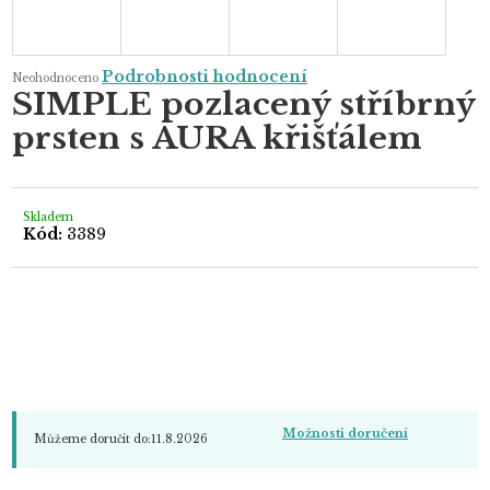
Průměrné
Podrobnosti hodnocení
Neohodnoceno
hodnocení
SIMPLE pozlacený stříbrný
produktu
je
prsten s AURA křišťálem
0,0
z
5
hvězdiček.
Skladem
Kód:
3389
Možnosti doručení
Můžeme doručit do:
11.8.2026