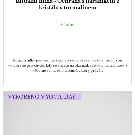
Rituální mlha - Ochrana s náramkem z
křišťálu s turmalínem
Skladem
Rituální mlhy jsou jemné vonné závoje, které vás obejmou. Jsou
vytvořené pro chvíle, kdy se chcete na okamžik zastavit, nadechnout a
vědomě se naladit na záměr, který právě...
VYROBENO V YOGA-DAY