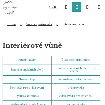
K
Přejít
Hledat
Přihlášení
Nákup
M
na
o
CZK
obsah
Zpět
Zpět
š
í
košík
k
Domů
Vůně a vykuřovadla
Interiérové vůně
Co potřebujete najít?
Interiérové vůně
HLEDAT
Rituální mlhy
Čisté esenciální oleje
Směsi esenciálních olejů pro
Směsi esenciálních olejů
znamení
Doporučujeme
Nosné Oleje
Aromalampy a kadidelnice
Pomůcky pro vykuřování
Vykuřovadla
Vykuřovací směsi
Vykuřovadla pro znamení
Vykuřovadla Sagrada Madre
Vonné tyčinky