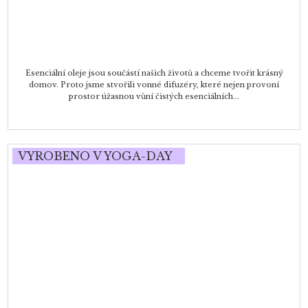
Esenciální oleje jsou součástí našich životů a chceme tvořit krásný
domov. Proto jsme stvořili vonné difuzéry, které nejen provoní
prostor úžasnou vůní čistých esenciálních...
VYROBENO V YOGA-DAY