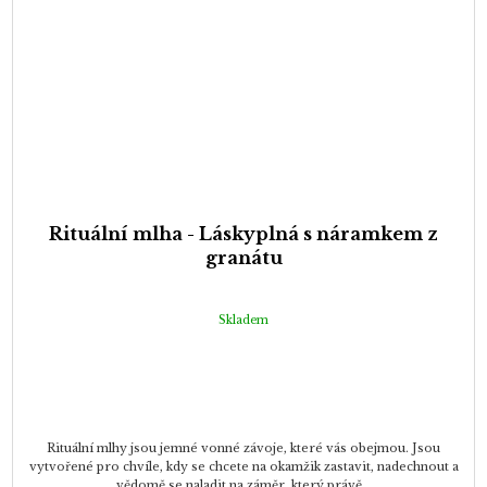
Rituální mlha - Láskyplná s náramkem z
granátu
Skladem
Rituální mlhy jsou jemné vonné závoje, které vás obejmou. Jsou
vytvořené pro chvíle, kdy se chcete na okamžik zastavit, nadechnout a
vědomě se naladit na záměr, který právě...