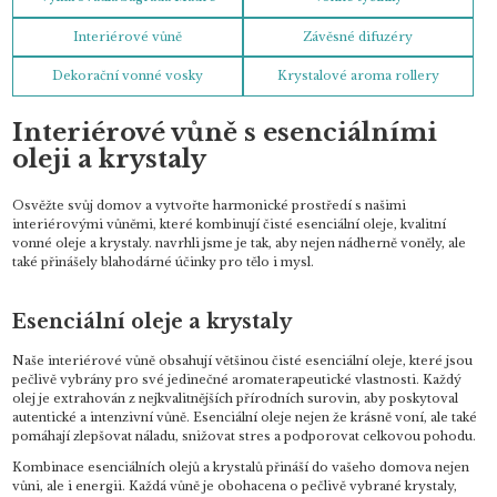
Interiérové vůně
Závěsné difuzéry
Dekorační vonné vosky
Krystalové aroma rollery
Interiérové vůně s esenciálními
oleji a krystaly
Osvěžte svůj domov a vytvořte harmonické prostředí s našimi
interiérovými vůněmi, které kombinují čisté esenciální oleje, kvalitní
vonné oleje a krystaly. navrhli jsme je tak, aby nejen nádherně voněly, ale
také přinášely blahodárné účinky pro tělo i mysl.
Esenciální oleje a krystaly
Naše interiérové vůně obsahují většinou čisté esenciální oleje, které jsou
pečlivě vybrány pro své jedinečné aromaterapeutické vlastnosti. Každý
olej je extrahován z nejkvalitnějších přírodních surovin, aby poskytoval
autentické a intenzivní vůně. Esenciální oleje nejen že krásně voní, ale také
pomáhají zlepšovat náladu, snižovat stres a podporovat celkovou pohodu.
Kombinace esenciálních olejů a krystalů přináší do vašeho domova nejen
vůni, ale i energii. Každá vůně je obohacena o pečlivě vybrané krystaly,