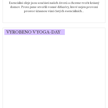
Esenciální oleje jsou součástí našich životů a chceme tvořit krásný
domov. Proto jsme stvořili vonné difuzéry, které nejen provoní
prostor úžasnou vůní čistých esenciálních...
VYROBENO V YOGA-DAY