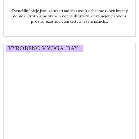
Esenciální oleje jsou součástí našich životů a chceme tvořit krásný
domov. Proto jsme stvořili vonné difuzéry, které nejen provoní
prostor úžasnou vůní čistých esenciálních...
VYROBENO V YOGA-DAY