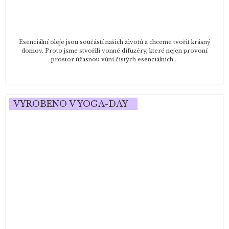
Esenciální oleje jsou součástí našich životů a chceme tvořit krásný
domov. Proto jsme stvořili vonné difuzéry, které nejen provoní
prostor úžasnou vůní čistých esenciálních...
VYROBENO V YOGA-DAY