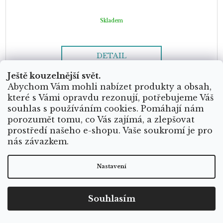
Skladem
DETAIL
Ještě kouzelnější svět.
Kromě neuvěřitelné krásy šperků nás učarovala i možnost mít krystaly
Abychom Vám mohli nabízet produkty a obsah,
neustále při sobě. Krystaly mají nejsilnější účinky, pokud je máte v
které s Vámi opravdu rezonují, potřebujeme Váš
těsné blízkosti v té...
souhlas s používáním cookies. Pomáhají nám
porozumět tomu, co Vás zajímá, a zlepšovat
prostředí našeho e-shopu. Vaše soukromí je pro
JEDINEČNÝ ORIGINÁL
nás závazkem.
Nastavení
Souhlasím