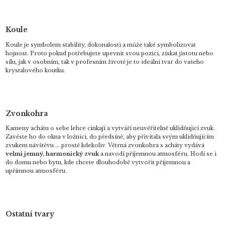
Koule
Koule je symbolem stability, dokonalosti a může také symbolizovat
hojnost. Proto pokud potřebujete upevnit svou pozici, získat jistotu nebo
sílu, jak v osobním, tak v profesním životě je to ideální tvar do vašeho
krystalového koutku.
Zvonkohra
Kameny achátu o sebe lehce cinkají a vytváří neuvěřitelně uklidňující zvuk.
Zavěste ho do okna v ložnici, do předsíně, aby přivítala svým uklidňujícím
zvukem návštěvu ... prostě kdekoliv. Větrná zvonkohra s acháty vydává
velmi jemný, harmonický zvuk
a navodí příjemnou atmosféru. Hodí se i
do domu nebo bytu, kde chcete dlouhodobě vytvořit příjemnou a
upřímnou atmosféru.
Ostatní tvary