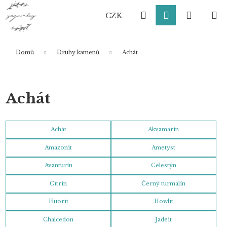
K
Přejít
Hledat
Přihlášení
Nákup
M
na
o
CZK
obsah
Zpět
Zpět
š
í
košík
k
Domů
Druhy kamenů
Achát
Co potřebujete najít?
Achát
HLEDAT
Achát
Akvamarín
Amazonit
Ametyst
Doporučujeme
Avanturín
Celestýn
Citrín
Černý turmalín
Fluorit
Howlit
Chalcedon
Jadeit