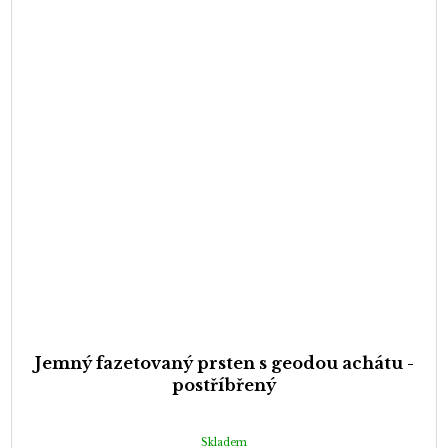
Jemný fazetovaný prsten s geodou achátu -
postříbřený
Skladem