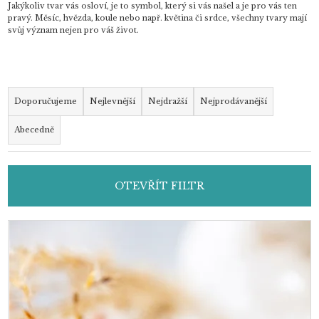
Jakýkoliv tvar vás osloví, je to symbol, který si vás našel a je pro vás ten
pravý. Měsíc, hvězda, koule nebo např. květina či srdce, všechny tvary mají
svůj význam nejen pro váš život.
Ř
a
Doporučujeme
Nejlevnější
Nejdražší
Nejprodávanější
z
Abecedně
e
n
í
OTEVŘÍT FILTR
p
r
o
V
d
ý
u
p
k
i
t
s
ů
p