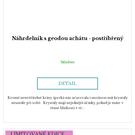
Náhrdelník s geodou achátu - postříbřený
Skladem
DETAIL
Kromě neuvěřitelné krásy šperků nás učarovala i možnost mít krystaly
neustále při sobě. Krystaly mají nejsilnější účinky, pokud je máte v
těsné blízkosti v té...
LIMITOVANÉ EDICE