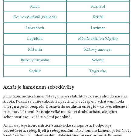
Kalcit
Karneol
Kouřový křišťál (záhněda)
Křišťál
Labradorit
Larimar
Lepidolit
Měsíční kámen (Opalit)
Růženín
Růžový ametyst
Růžový turmalín
Selenit
Sodalit
Tygří oko
Achát je kamenem sebedůvěry
Silně
uzemňující
kámen, který přináší
stabilitu
a
rovnováhu
do našeho
života. Pokud se cítíte úzkostní a psychicky vyčerpaní, achát vám dodá
energii a pocit
bezpečí
. Dostává do
souladu energie
v citové, tělesné i
rozumové úrovni. Existuje velké množství druhů achátů, ale jejich
schopnosti jsou v jádru velmi podobné.
Achát zlepšuje
koncentraci
a analytické schopnosti. Podporuje
sebedůvěru, sebepřijetí
a
sebepoznání
. Díky tomuto kamenu je lehčí být
k sobě upřímný a odvážný dělat důležitá životní
rozhodnutí
. Pomáhá