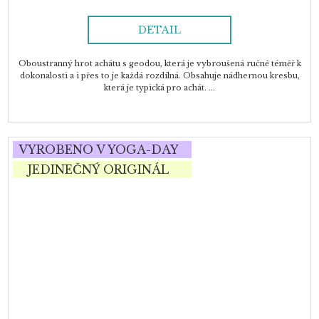
DETAIL
Oboustranný hrot achátu s geodou, která je vybroušená ručně téměř k
dokonalosti a i přes to je každá rozdílná. Obsahuje nádhernou kresbu,
která je typická pro achát. ...
VYROBENO V YOGA-DAY
JEDINEČNÝ ORIGINÁL