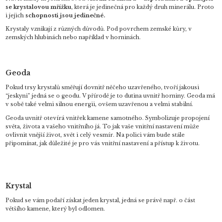
se krystalovou mřížku
, která je jedinečná pro každý druh minerálu. Proto
i jejich
schopnosti jsou jedinečné.
Krystaly vznikají z různých důvodů. Pod povrchem zemské kůry, v
zemských hlubinách nebo například v horninách.
Geoda
Pokud trsy krystalů směřují dovnitř něčeho uzavřeného, tvoří jakousi
“jeskyni” jedná se o geodu. V přírodě je to dutina uvnitř horniny. Geoda má
v sobě také velmi silnou energii, ovšem uzavřenou a velmi stabilní.
Geoda uvnitř otevírá vnitřek kamene samotného. Symbolizuje propojení
světa, života a vašeho vnitřního já. To jak vaše vnitřní nastavení může
ovlivnit vnější život, svět i celý vesmír. Na polici vám bude stále
připomínat, jak důležité je pro vás vnitřní nastavení a přístup k životu.
Krystal
Pokud se vám podaří získat jeden krystal, jedná se právě např. o část
většího kamene, který byl odlomen.