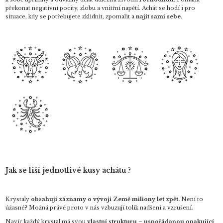
překonat negativní pocity, zlobu a vnitřní napětí. Achát se hodí i pro
situace, kdy se potřebujete zklidnit, zpomalit a
najít sami sebe
.
Jak se liší jednotlivé kusy achátu ?
Krystaly
obsahují záznamy o vývoji Země miliony let zpět.
Není to
úžasné? Možná právě proto v nás vzbuzují tolik nadšení a vzrušení.
Navíc každý krystal má svou
vlastní strukturu – uspořádanou opakující