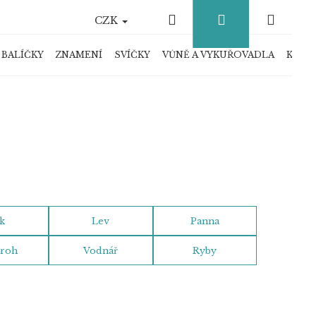
Hledat
Přihlášení
Náku
CZK
košík
 BALÍČKY
ZNAMENÍ
SVÍČKY
VŮNĚ A VYKUŘOVADLA
KRYS
k
Lev
Panna
roh
Vodnář
Ryby