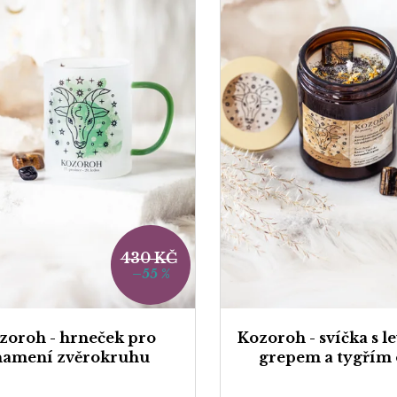
430 KČ
–55 %
zoroh - hrneček pro
Kozoroh - svíčka s l
namení zvěrokruhu
grepem a tygřím