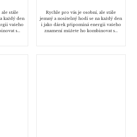
 ale stále
Rychle pro vás je osobní, ale stále
na každý den
jemný a nositelný hodí se na každý den
rgii vašeho
i jako dárek připomíná energii vašeho
novat s...
znamení můžete ho kombinovat s...