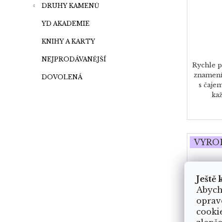
DRUHY KAMENŮ
YD AKADEMIE
KNIHY A KARTY
NEJPRODÁVANĚJŠÍ
Rychle p
znamení
DOVOLENÁ
s čaje
kaž
VYRO
Ještě 
Abych
oprav
cooki