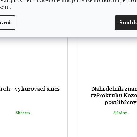
ovat prostředí našeho e-shopu. Vaše soukromí je pro
kem.
Souhl
avení
roh - vykuřovací směs
Náhrdelník zna
zvěrokruhu Kozo
postříbřený
Skladem
Skladem