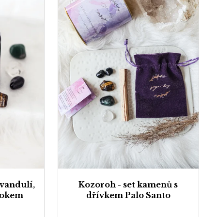
evandulí,
Kozoroh - set kamenů s
 okem
dřívkem Palo Santo