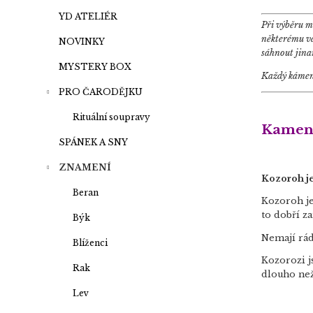
a
n
YD ATELIÉR
Při výběru m
e
některému vá
NOVINKY
sáhnout jina
l
MYSTERY BOX
Každý kámen 
PRO ČARODĚJKU
Rituální soupravy
Kamen
SPÁNEK A SNY
ZNAMENÍ
Kozoroh je 
Beran
Kozoroh je
to dobří z
Býk
Nemají rádi
Blíženci
Kozorozi j
Rak
dlouho než
Lev