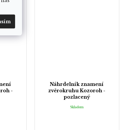
 nás
asím
mení
Náhrdelník znamení
roh -
zvěrokruhu Kozoroh -
pozlacený
Skladem