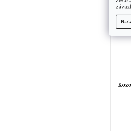
zlepš
závaz
Nast
Kozo