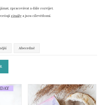
ímat, zpracovávat a dále rozvíjet.
Oceňují
rituály
a jsou cílevědomí.
ější
Abecedně
R
-DAY