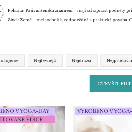
Polarita: Pasivní ženská znamení
– mají schopnost podněty přij
Živel: Země
– melancholik, zodpovědná a praktická povaha. 
ručujeme
Nejlevnější
Nejdražší
Nejprodávan
OTEVŘÍT FILT
BENO V YOGA-DAY
VYROBENO V YOGA
ITOVANÉ EDICE