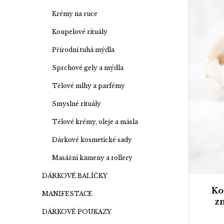
u
s
Krémy na ruce
k
p
Koupelové rituály
t
r
ů
o
Přírodní tuhá mýdla
d
Sprchové gely a mýdla
u
Tělové mlhy a parfémy
k
Smyslné rituály
t
ů
Tělové krémy, oleje a másla
Dárkové kosmetické sady
Masážní kameny a rollery
DÁRKOVÉ BALÍČKY
Ko
MANIFESTACE
z
DÁRKOVÉ POUKAZY