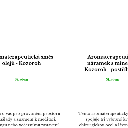
materapeutická směs
Aromaterapeut
olejů - Kozoroh
náramek s mine
Kozoroh - postří
Skladem
Skladem
ro vás pro provonění prostoru
Tento aromaterapeutick
nálady a znamení k meditaci,
spojuje tři vybrané kr
ingu nebo večernímu zastavení
chirurgickou ocel a lávo