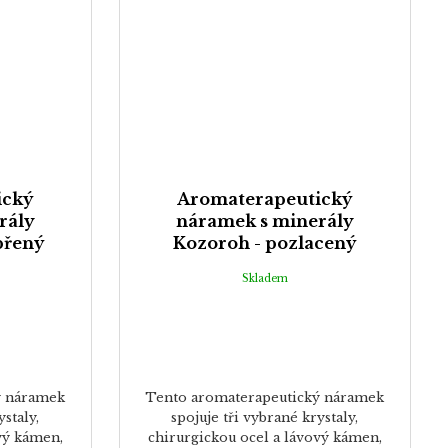
ický
Aromaterapeutický
rály
náramek s minerály
břený
Kozoroh - pozlacený
Skladem
ý náramek
Tento aromaterapeutický náramek
ystaly,
spojuje tři vybrané krystaly,
vý kámen,
chirurgickou ocel a lávový kámen,