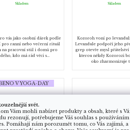
Skladem
Skladem
ro vás jako osobní dárek podle
Kozoroh voní po levandul
 pro ranní nebo večerní rituál
Levandule podpoří jeho př
m na pracovní stůl i domů pro
grep otevře mysl přátelství 
dého, kdo má rád věci s...
kterou někdy Kozorozi boj
oko zharmonizuje to
BENO V YOGA-DAY
kouzelnější svět.
om Vám mohli nabízet produkty a obsah, které s V
du rezonují, potřebujeme Váš souhlas s používáním
es. Pomáhají nám porozumět tomu, co Vás zajímá, a