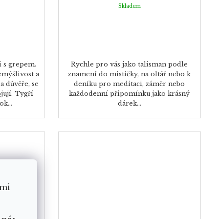
Skladem
i s grepem.
Rychle pro vás jako talisman podle
emýšlivost a
znamení do mističky, na oltář nebo k
a důvěře, se
deníku pro meditaci, záměr nebo
ují. Tygří
každodenní připomínku jako krásný
k...
dárek...
ámi