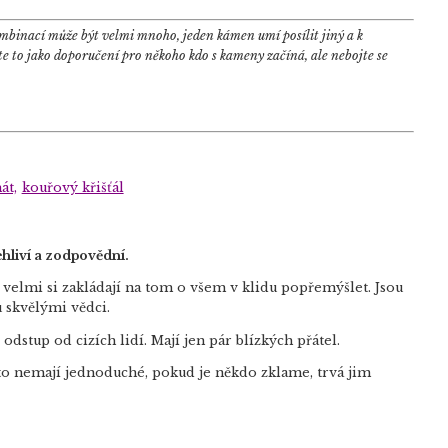
binací může být velmi mnoho, jeden kámen umí posílit jiný a k
e to jako doporučení pro někoho kdo s kameny začíná, ale nebojte se
át,
kouřový křišťál
ehliví a zodpovědní.
velmi si zakládají na tom o všem v klidu popřemýšlet. Jsou
u skvělými vědci.
 odstup od cizích lidí. Mají jen pár blízkých přátel.
u to nemají jednoduché, pokud je někdo zklame, trvá jim