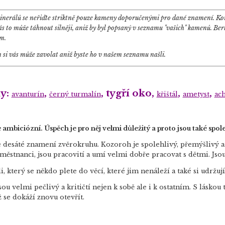
inerálů se neřiďte striktně pouze kameny doporučenými pro dané znamení. Kom
s to může táhnout silněji, aniž by byl popsaný v seznamu "vašich" kamenů. Bert
m.
si vás může zavolat aniž byste ho v našem seznamu našli.
y:
,
, tygří oko,
,
,
avanturín
černý turmalín
křištál
ametyst
ach
ambiciózní. Úspěch je pro něj velmi důležitý a proto jsou také spol
 desáté znamení zvěrokruhu. Kozoroh je spolehlivý, přemýšlivý a 
aměstnanci, jsou pracovití a umí velmi dobře pracovat s dětmi. Jso
, který se někdo plete do věcí, které jim nenáleží a také si udržují
sou velmi pečlivý a kritičtí nejen k sobě ale i k ostatním. S lásko
 se dokáží znovu otevřít.