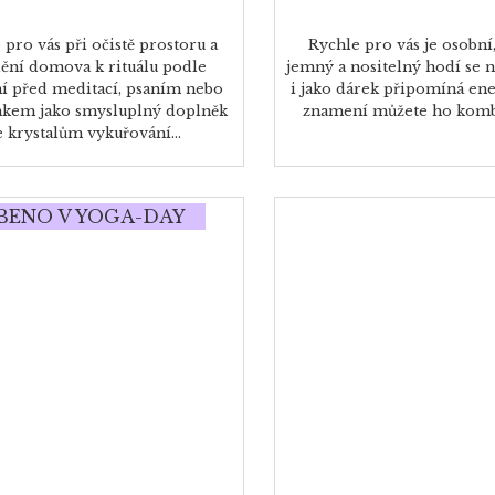
 pro vás při očistě prostoru a
Rychle pro vás je osobní,
ění domova k rituálu podle
jemný a nositelný hodí se 
í před meditací, psaním nebo
i jako dárek připomíná ene
kem jako smysluplný doplněk
znamení můžete ho kombi
e krystalům vykuřování...
BENO V YOGA-DAY