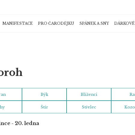
MANIFESTACE
PRO ČARODĚJKU
SPÁNEK A SNY
DÁRKOVÉ
Co potřebujete najít?
HLEDAT
oroh
ran
Býk
Blíženci
Ra
Doporučujeme
hy
Štír
Střelec
Kozo
ince - 20. ledna