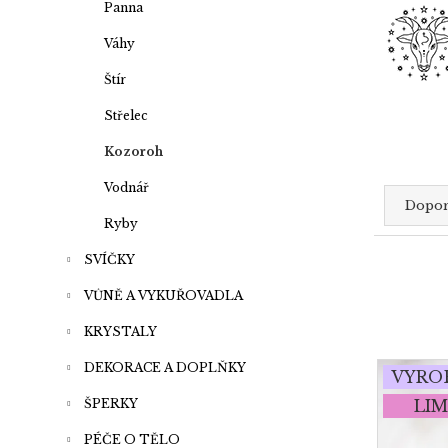
Panna
Váhy
Štír
Střelec
Kozoroh
Ř
Vodnář
Dopo
a
Ryby
z
SVÍČKY
e
n
VŮNĚ A VYKUŘOVADLA
í
KRYSTALY
p
V
DEKORACE A DOPLŇKY
VYRO
r
ý
ŠPERKY
LIM
o
p
d
i
PÉČE O TĚLO