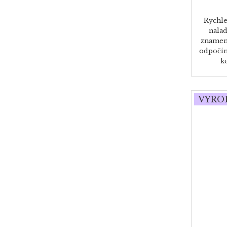
Rychle
nalad
znamen
odpočin
k
VYRO