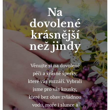
Na
dovolené
krásnější
než jindy
Věnujte si na dovolené
péči a krásné šperky,
které vás rozzáří. Vybrali
jsme pro vás kousky,
které bez obav zvládnou
vodu, moře i slunce a