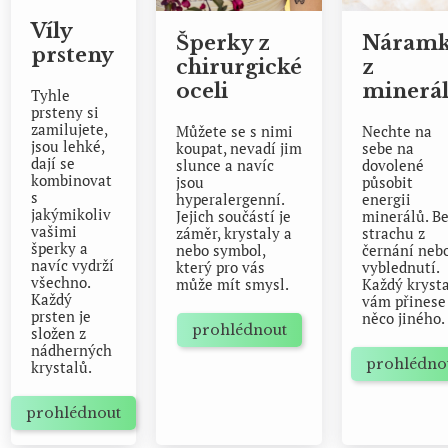
Víly
Šperky z
Náram
prsteny
chirurgické
z
oceli
minerá
Tyhle
prsteny si
zamilujete,
Můžete se s nimi
Nechte na
jsou lehké,
koupat, nevadí jim
sebe na
dají se
slunce a navíc
dovolené
kombinovat
jsou
působit
s
hyperalergenní.
energii
jakýmikoliv
Jejich součástí je
minerálů. B
vašimi
záměr, krystaly a
strachu z
šperky a
nebo symbol,
černání neb
navíc vydrží
který pro vás
vyblednutí.
všechno.
může mít smysl.
Každý kryst
Každý
vám přinese
prsten je
něco jiného
prohlédnout
složen z
nádherných
prohlédno
krystalů.
prohlédnout