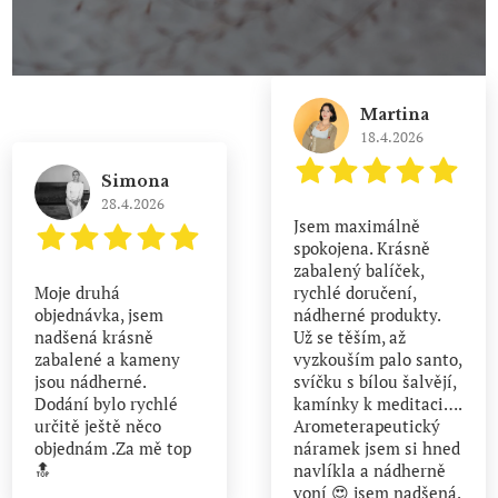
Martina
18.4.2026
Simona
28.4.2026
Jsem maximálně
spokojena. Krásně
zabalený balíček,
Moje druhá
rychlé doručení,
objednávka, jsem
nádherné produkty.
nadšená krásně
Už se těším, až
zabalené a kameny
vyzkouším palo santo,
jsou nádherné.
svíčku s bílou šalvějí,
Dodání bylo rychlé
kamínky k meditaci….
určitě ještě něco
Arometerapeutický
objednám .Za mě top
náramek jsem si hned
🔝
navlíkla a nádherně
voní 😍 jsem nadšená.