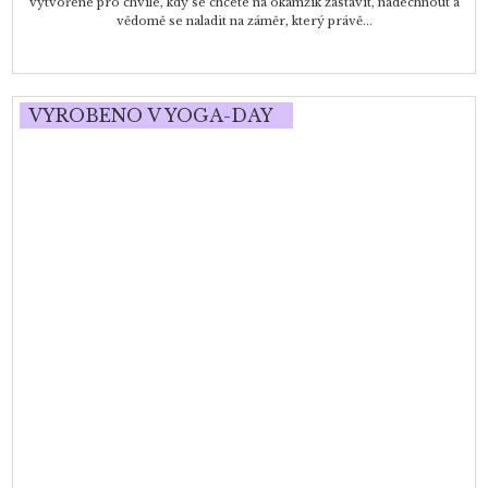
vytvořené pro chvíle, kdy se chcete na okamžik zastavit, nadechnout a
vědomě se naladit na záměr, který právě...
VYROBENO V YOGA-DAY