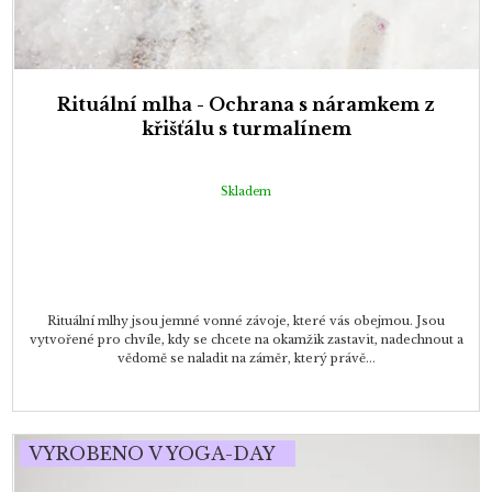
Rituální mlha - Ochrana s náramkem z
křišťálu s turmalínem
Skladem
Rituální mlhy jsou jemné vonné závoje, které vás obejmou. Jsou
vytvořené pro chvíle, kdy se chcete na okamžik zastavit, nadechnout a
vědomě se naladit na záměr, který právě...
VYROBENO V YOGA-DAY