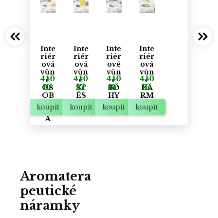
Inte
Inte
Inte
Inte
riér
riér
riér
riér
ová
ová
ové
ová
vůn
vůn
vůn
vůn
410
410
410
410
ě
ě
ě
ě
Kč
Kč
Kč
Kč
OS
ŠT
BO
HA
OB
ĚS
HY
RM
NÍ
TÍ
NĚ
ON
koupit
koupit
koupit
koupit
SÍL
IE
A
Aromatera
peutické
náramky