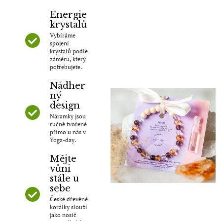
Energie
krystalů
Vybíráme
spojení
krystalů podle
záměru, který
potřebujete.
Nádher
ný
design
Náramky jsou
ručně tvořené
přímo u nás v
Yoga-day.
Mějte
vůni
stále u
sebe
České dřevěné
korálky slouží
jako nosič