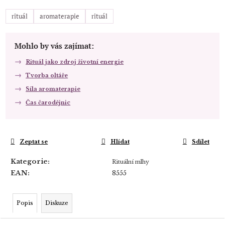
rituál
aromaterapie
rituál
Mohlo by vás zajímat:
Rituál jako zdroj životní energie
Tvorba oltáře
Síla aromaterapie
Čas čarodějnic
Zeptat se
Hlídat
Sdílet
Kategorie
:
Rituální mlhy
EAN
:
8555
Popis
Diskuze