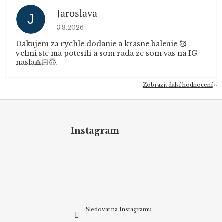
Jaroslava
J
Hodnocení obchodu je 5 z 5 hvězdiček.
3.8.2026
Dakujem za rychle dodanie a krasne balenie 🥰
velmi ste ma potesili a som rada ze som vas na IG
nasla🙏🏻😇.
Zobrazit další hodnocení
Z
á
p
Instagram
a
t
í
Sledovat na Instagramu