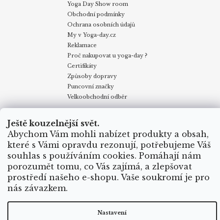
Yoga Day Show room
Obchodní podmínky
Ochrana osobních údajů
My v Yoga-day.cz
Reklamace
Proč nakupovat u yoga-day ?
Certifikáty
Způsoby dopravy
Puncovní značky
Velkoobchodní odběr
Ještě kouzelnější svět.
Obchodní podmínky
Kontakty
My v Yoga Day
Blog
Abychom Vám mohli nabízet produkty a obsah,
Reklamace
Proč nakupovat u yoga-day.cz
Certifikáty
Způsoby dopravy
které s Vámi opravdu rezonují, potřebujeme Váš
souhlas s používáním cookies. Pomáhají nám
porozumět tomu, co Vás zajímá, a zlepšovat
Vytvořil Shoptet
prostředí našeho e-shopu. Vaše soukromí je pro
nás závazkem.
Copyright 2026
Yoga Day
. Všechna práva vyhrazena.
Nastavení