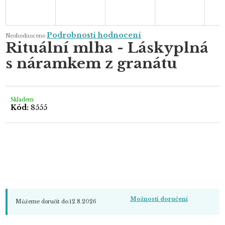
Průměrné
Podrobnosti hodnocení
Neohodnoceno
hodnocení
Rituální mlha - Láskyplná
produktu
je
s náramkem z granátu
0,0
z
5
hvězdiček.
Skladem
Kód:
8555
Možnosti doručení
Můžeme doručit do:
12.8.2026