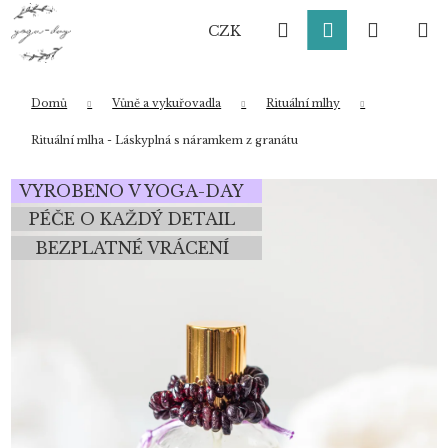
K
Přejít
Hledat
Přihlášení
Nákup
M
na
o
CZK
obsah
Zpět
Zpět
š
í
košík
k
Domů
Vůně a vykuřovadla
Rituální mlhy
Co potřebujete najít?
Rituální mlha - Láskyplná s náramkem z granátu
VYROBENO V YOGA-DAY
HLEDAT
PÉČE O KAŽDÝ DETAIL
BEZPLATNÉ VRÁCENÍ
Doporučujeme