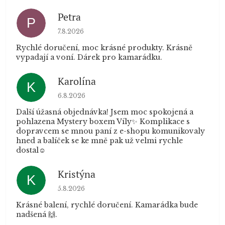
Petra
P
Hodnocení obchodu je 5 z 5 hvězdiček.
7.8.2026
Rychlé doručení, moc krásné produkty. Krásně
vypadají a voní. Dárek pro kamarádku.
Karolína
K
Hodnocení obchodu je 5 z 5 hvězdiček.
6.8.2026
Další úžasná objednávka! Jsem moc spokojená a
pohlazena Mystery boxem Víly✨ Komplikace s
dopravcem se mnou paní z e-shopu komunikovaly
hned a balíček se ke mně pak už velmi rychle
dostal☺️
Kristýna
K
Hodnocení obchodu je 5 z 5 hvězdiček.
5.8.2026
Krásné balení, rychlé doručení. Kamarádka bude
nadšená 🙌.