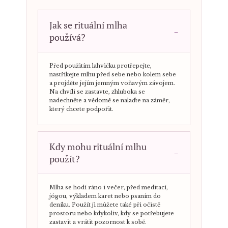
Jak se rituální mlha
používá?
Před použitím lahvičku protřepejte,
nastříkejte mlhu před sebe nebo kolem sebe
a projděte jejím jemným voňavým závojem.
Na chvíli se zastavte, zhluboka se
nadechněte a vědomě se nalaďte na záměr,
který chcete podpořit.
Kdy mohu rituální mlhu
použít?
Mlha se hodí ráno i večer, před meditací,
jógou, výkladem karet nebo psaním do
deníku. Použít ji můžete také při očistě
prostoru nebo kdykoliv, kdy se potřebujete
zastavit a vrátit pozornost k sobě.