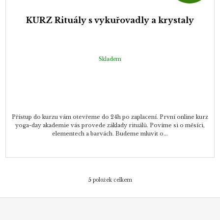
A
KURZ Rituály s vykuřovadly a krystaly
R
M
Skladem
A
Přístup do kurzu vám otevřeme do 24h po zaplacení. První online kurz
yoga-day akademie vás provede základy rituálů. Povíme si o měsíci,
elementech a barvách. Budeme mluvit o...
5
položek celkem
O
v
Z
l
á
á