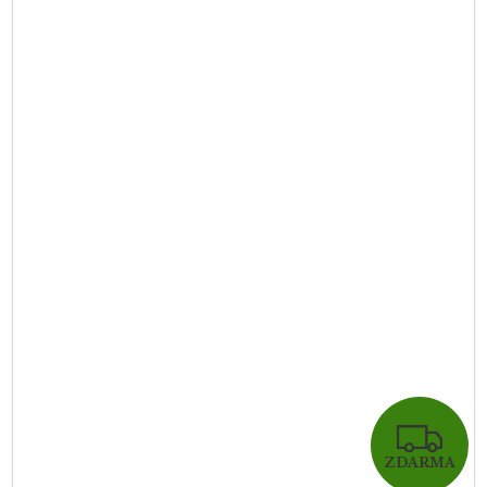
Z
ZDARMA
D