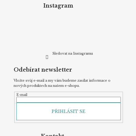
d
p
Instagram
a
a
c
t
í
p
í
r
v
k
y
v
Sledovat na Instagramu
ý
p
Odebírat newsletter
i
s
u
Vložte svůj e-mail a my vám budeme zasílat informace o
nových produktech na našem e-shopu.
E-mail
PŘIHLÁSIT SE