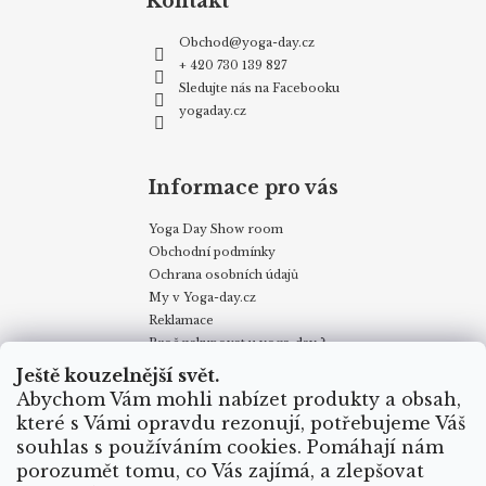
Kontakt
Obchod
@
yoga-day.cz
+ 420 730 139 827
Sledujte nás na Facebooku
yogaday.cz
Informace pro vás
Yoga Day Show room
Obchodní podmínky
Ochrana osobních údajů
My v Yoga-day.cz
Reklamace
Proč nakupovat u yoga-day ?
Certifikáty
Ještě kouzelnější svět.
Způsoby dopravy
Abychom Vám mohli nabízet produkty a obsah,
Puncovní značky
které s Vámi opravdu rezonují, potřebujeme Váš
Velkoobchodní odběr
souhlas s používáním cookies. Pomáhají nám
porozumět tomu, co Vás zajímá, a zlepšovat