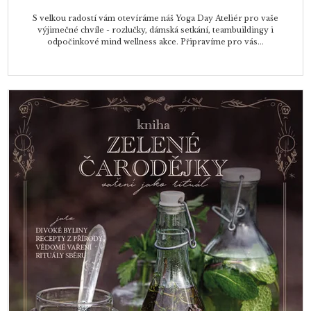
S velkou radostí vám otevíráme náš Yoga Day Ateliér pro vaše
výjimečné chvíle - rozlučky, dámská setkání, teambuildingy i
odpočinkové mind wellness akce. Připravíme pro vás...