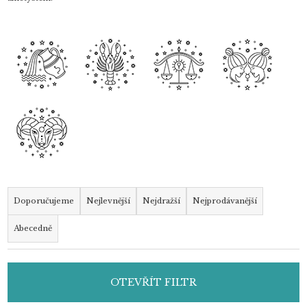
Ř
a
Doporučujeme
Nejlevnější
Nejdražší
Nejprodávanější
z
Abecedně
e
n
í
OTEVŘÍT FILTR
p
r