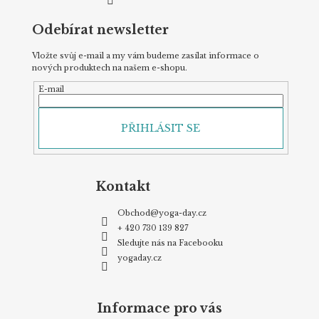
ý
p
Odebírat newsletter
i
s
u
Vložte svůj e-mail a my vám budeme zasílat informace o
nových produktech na našem e-shopu.
E-mail
PŘIHLÁSIT SE
Kontakt
Obchod
@
yoga-day.cz
+ 420 730 139 827
Sledujte nás na Facebooku
yogaday.cz
Informace pro vás