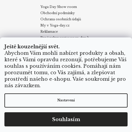
Yoga Day Show room
Obchodní podmínky
Ochrana osobních údajů
My v Yoga-day.cz
Reklamace
Proč nakupovat u yoga-day ?
Certifikáty
Ještě kouzelnější svět.
Způsoby dopravy
Abychom Vám mohli nabízet produkty a obsah,
Puncovní značky
které s Vámi opravdu rezonují, potřebujeme Váš
Velkoobchodní odběr
souhlas s používáním cookies. Pomáhají nám
porozumět tomu, co Vás zajímá, a zlepšovat
prostředí našeho e-shopu. Vaše soukromí je pro
Obchodní podmínky
Kontakty
My v Yoga Day
Blog
nás závazkem.
Reklamace
Proč nakupovat u yoga-day.cz
Certifikáty
Způsoby dopravy
Nastavení
Vytvořil Shoptet
Souhlasím
Copyright 2026
Yoga Day
. Všechna práva vyhrazena.