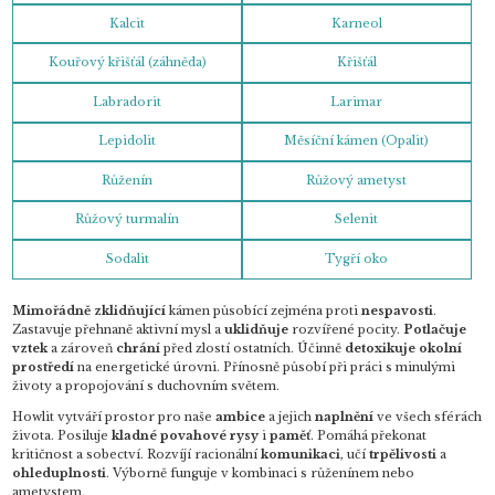
Kalcit
Karneol
Kouřový křišťál (záhněda)
Křišťál
Labradorit
Larimar
Lepidolit
Měsíční kámen (Opalit)
Růženín
Růžový ametyst
Růžový turmalín
Selenit
Sodalit
Tygří oko
Mimořádně zklidňující
kámen působící zejména proti
nespavosti
.
Zastavuje přehnaně aktivní mysl a
uklidňuje
rozvířené pocity.
Potlačuje
vztek
a zároveň
chrání
před zlostí ostatních. Účinně
detoxikuje okolní
prostředí
na energetické úrovni. Přínosně působí při práci s minulými
životy a propojování s duchovním světem.
Howlit vytváří prostor pro naše
ambice
a jejich
naplnění
ve všech sférách
života. Posiluje
kladné povahové rysy
i
paměť
. Pomáhá překonat
kritičnost a sobectví. Rozvíjí racionální
komunikaci
, učí
trpělivosti
a
ohleduplnosti
. Výborně funguje v kombinaci s růženínem nebo
ametystem.