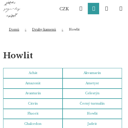
K
Přejít
Hledat
Přihlášení
Nákup
M
na
o
CZK
obsah
Zpět
Zpět
š
í
košík
k
Domů
Druhy kamenů
Howlit
Co potřebujete najít?
Howlit
HLEDAT
Achát
Akvamarín
Amazonit
Ametyst
Doporučujeme
Avanturín
Celestýn
Citrín
Černý turmalín
Fluorit
Howlit
Chalcedon
Jadeit