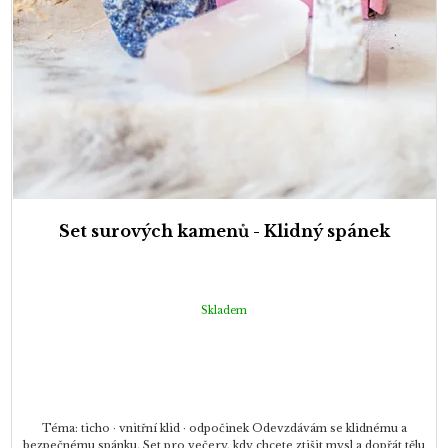
Set surových kamenů - Klidný spánek
Skladem
Téma: ticho · vnitřní klid · odpočinek Odevzdávám se klidnému a
bezpečnému spánku. Set pro večery, kdy chcete ztišit mysl a dopřát tělu