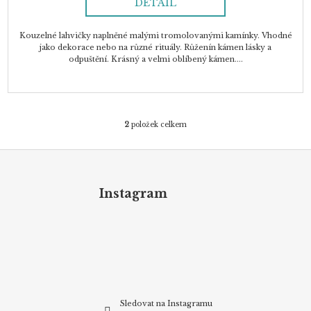
DETAIL
Kouzelné lahvičky naplněné malými tromolovanými kamínky. Vhodné
jako dekorace nebo na různé rituály. Růženín kámen lásky a
odpuštění. Krásný a velmi oblíbený kámen....
2
položek celkem
O
v
Z
l
á
á
d
p
Instagram
a
a
c
t
í
p
í
r
v
k
y
v
Sledovat na Instagramu