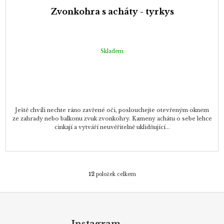
Zvonkohra s acháty - tyrkys
Skladem
Ještě chvíli nechte ráno zavřené oči, poslouchejte otevřeným oknem
ze zahrady nebo balkonu zvuk zvonkohry. Kameny achátu o sebe lehce
cinkají a vytváří neuvěřitelně uklidňující...
12
položek celkem
O
v
Z
l
á
á
d
p