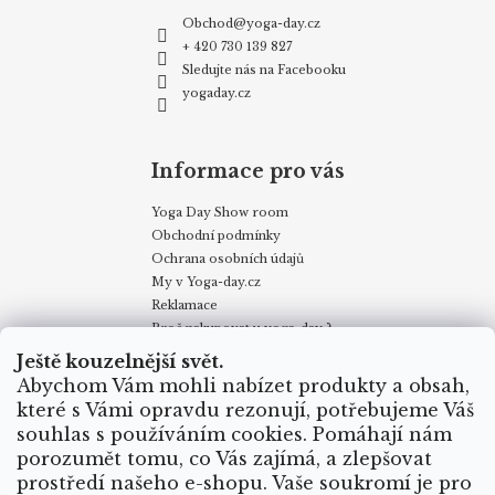
Obchod
@
yoga-day.cz
+ 420 730 139 827
Sledujte nás na Facebooku
yogaday.cz
Informace pro vás
Yoga Day Show room
Obchodní podmínky
Ochrana osobních údajů
My v Yoga-day.cz
Reklamace
Proč nakupovat u yoga-day ?
Certifikáty
Ještě kouzelnější svět.
Způsoby dopravy
Abychom Vám mohli nabízet produkty a obsah,
Puncovní značky
které s Vámi opravdu rezonují, potřebujeme Váš
Velkoobchodní odběr
souhlas s používáním cookies. Pomáhají nám
porozumět tomu, co Vás zajímá, a zlepšovat
prostředí našeho e-shopu. Vaše soukromí je pro
Obchodní podmínky
Kontakty
My v Yoga Day
Blog