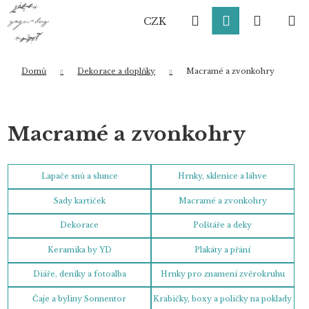
K
Přejít
Hledat
Přihlášení
Nákup
M
na
o
CZK
obsah
Zpět
Zpět
š
í
košík
k
Domů
Dekorace a doplňky
Macramé a zvonkohry
Co potřebujete najít?
Macramé a zvonkohry
HLEDAT
Lapače snů a slunce
Hrnky, sklenice a láhve
Sady kartiček
Macramé a zvonkohry
Doporučujeme
Dekorace
Polštáře a deky
Keramika by YD
Plakáty a přání
Diáře, deníky a fotoalba
Hrnky pro znamení zvěrokruhu
Čaje a byliny Sonnentor
Krabičky, boxy a poličky na poklady