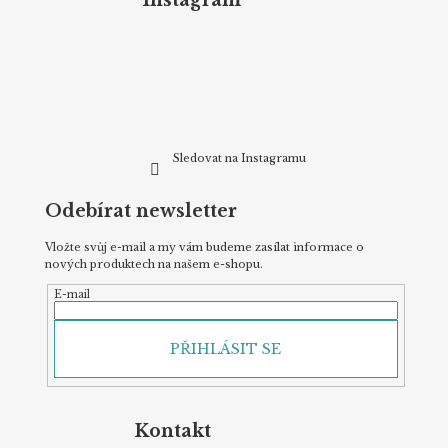
Instagram
a
a
c
t
í
p
í
r
v
k
y
v
Sledovat na Instagramu
ý
p
Odebírat newsletter
i
s
u
Vložte svůj e-mail a my vám budeme zasílat informace o
nových produktech na našem e-shopu.
E-mail
PŘIHLÁSIT SE
Kontakt