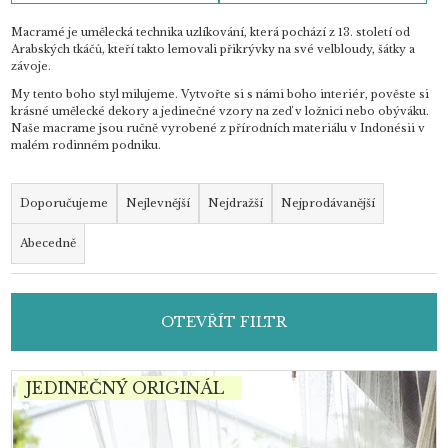
Macramé je umělecká technika uzlíkování, která pochází z 13. století od
Arabských tkáčů, kteří takto lemovali přikrývky na své velbloudy, šátky a
závoje.
My tento boho styl milujeme. Vytvořte si s námi boho interiér, pověste si
krásné umělecké dekory a jedinečné vzory na zeď v ložnici nebo obýváku.
Naše macrame jsou ručně vyrobené z přírodních materiálu v Indonésii v
malém rodinném podniku.
Ř
a
Doporučujeme
Nejlevnější
Nejdražší
Nejprodávanější
z
Abecedně
e
n
í
OTEVŘÍT FILTR
p
r
o
V
JEDINEČNÝ ORIGINÁL
d
ý
u
p
k