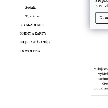
zlepš
závaz
Sodalit
Tygří oko
Nast
Limi
YD AKADEMIE
KNIHY A KARTY
NEJPRODÁVANĚJŠÍ
DOVOLENÁ
Milujeme
vybízí
zachum
čte
podzimní