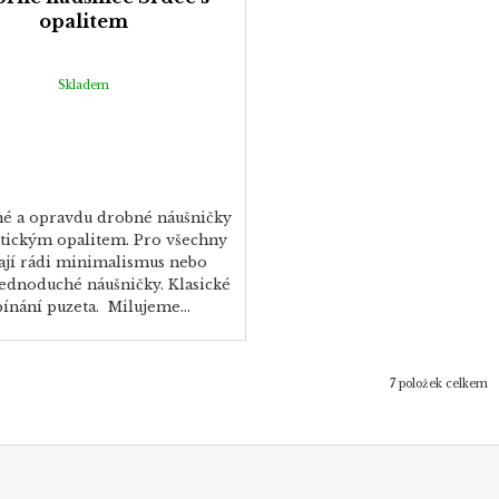
opalitem
Skladem
é a opravdu drobné náušničky
etickým opalitem. Pro všechny
ají rádi minimalismus nebo
jednoduché náušničky. Klasické
pínání puzeta. Milujeme...
7
položek celkem
O
v
l
á
d