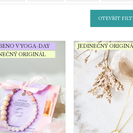
OTEVŘÍT FILT
BENO V YOGA-DAY
JEDINEČNÝ ORIGIN
INEČNÝ ORIGINÁL