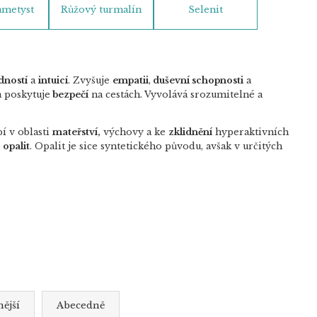
ametyst
Růžový turmalín
Selenit
dností
a
intuicí
. Zvyšuje
empatii
,
duševní schopnosti
a
a poskytuje
bezpečí
na cestách. Vyvolává srozumitelné a
í v oblasti
mateřství,
výchovy a ke
zklidnění
hyperaktivních
e
opalit
. Opalit je sice syntetického původu, avšak v určitých
ější
Abecedně