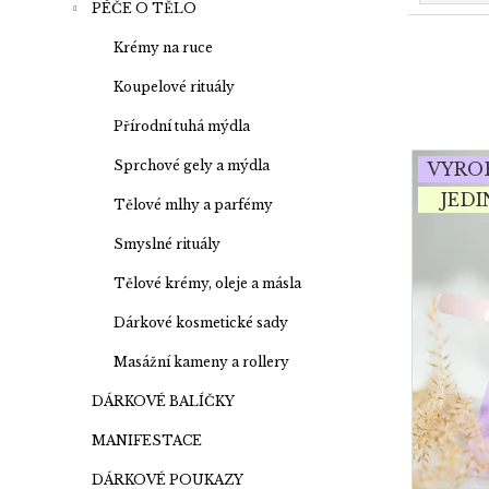
PÉČE O TĚLO
z
e
Krémy na ruce
n
Koupelové rituály
í
Přírodní tuhá mýdla
p
V
Sprchové gely a mýdla
VYRO
r
ý
JED
o
p
Tělové mlhy a parfémy
d
i
Smyslné rituály
u
s
Tělové krémy, oleje a másla
k
p
t
Dárkové kosmetické sady
r
ů
o
Masážní kameny a rollery
d
DÁRKOVÉ BALÍČKY
u
MANIFESTACE
k
t
DÁRKOVÉ POUKAZY