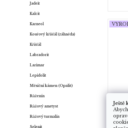
Jadeit
Kalcit
VYRO
Karneol
Kouřový křišťál (záhněda)
Křišťál
Labradorit
Larimar
Lepidolit
Měsíční kámen (Opalit)
Růženín
Ještě 
Růžový ametyst
Abych
oprav
Růžový turmalín
cooki
Selenit