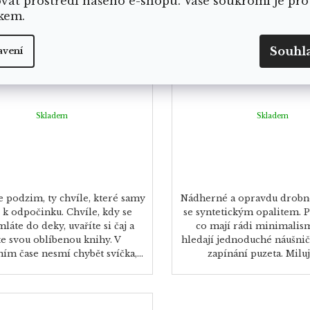
ovat prostředí našeho e-shopu. Vaše soukromí je pro
kem.
Souhl
avení
tovaná svíčka Pumpkin
Stříbrné náušnice 
spice
opalitem - rose
Skladem
Skladem
 podzim, ty chvíle, které samy
Nádherné a opravdu drobn
 k odpočinku. Chvíle, kdy se
se syntetickým opalitem. 
láte do deky, uvaříte si čaj a
co mají rádi minimalis
te svou oblíbenou knihy. V
hledají jednoduché náušnič
m čase nesmí chybět svíčka,...
zapínání puzeta. Miluj