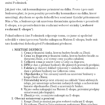
znění Podmínek.
Jak jistě víte, tak komunikujeme primárně na dálku. Proto i pro naši
Smlouvu platí, že jsou použity prostředky komunikace na dálku, které
umožňují, abychom se spolu dohodli bez současné fyzické přítomnosti
Nás a Vás, a Smlouva je tak uzavřena distančním způsobem v prostředí
E-shopu, a to prostřednictvím rozhraní webové stránky („
webové
rozhraní E-shopu
“).
Pokud některá část Podmínek odporuje tomu, co jsme si společně
schválili v rámci procesu Vašeho nákupu na Našem E-shopu, bude mít
tato konkrétní dohoda před Podmínkami přednost.
NĚKTERÉ DEFINICE
Cena
je finanční částka, kterou budete hradit za Zboží;
Cena za dopravu
je finanční částka, kterou budete hradit za
doručení Zboží, a to včetně ceny za jeho zabalení;
Celková cena
je součet Ceny a Ceny za dopravu;
DPH
je daň z přidané hodnoty dle platných právních předpisů;
Faktura
je daňový doklad vystavený v souladu se zákonem o
dani z přidané hodnoty na Celkovou cenu;
Objednávka
je Váš závazný návrh na uzavření Smlouvy o
koupi Zboží s Námi;
Uživatelský účet
je účet zřízený na základě Vámi sdělených
údajů, jež umožňuje uchování zadaných údajů a uchovávání
historie objednaného Zboží a uzavřených Smluv;
Vy
jste osoba nakupující na Našem E-shopu, právními předpisy
označovaná jako kupující;
Zboží
je vše, co můžete nakoupit na E-shopu.
Obecná ustanovení a poučení
Koupě Zboží je možná jen přes webové rozhraní E-shopu.
Při nákupu Zboží je Vaše povinnost poskytnout Nám všechny