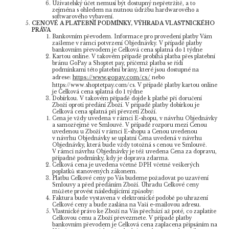
Uživatelský účet nemusí být dostupný nepřetržitě, a to
zejména s ohledem na nutnou údržbu hardwarového a
softwarového vybavení.
CENOVÉ A PLATEBNÍ PODMÍNKY, VÝHRADA VLASTNICKÉHO
PRÁVA
Bankovním převodem. Informace pro provedení platby Vám
zašleme v rámci potvrzení Objednávky. V případě platby
bankovním převodem je Celková cena splatná do 1 týdne
Kartou online. V takovém případě probíhá platba přes platební
bránu GoPay a Shoptet pay, přičemž platba se řídí
podmínkami této platební brány, které jsou dostupné na
adrese:
https://www.gopay.com/cs/
nebo
https://www.shoptetpay.com/cs. V případě platby kartou online
je Celková cena splatná do 1 týdne
Dobírkou.
V takovém případě dojde k platbě při doručení
Zboží oproti předání Zboží. V případě platby dobírkou je
Celková cena splatná při převzetí Zboží.
Cena je vždy uvedena v rámci E-shopu, v návrhu Objednávky
a samozřejmě ve Smlouvě. V případě rozporu mezi Cenou
uvedenou u Zboží v rámci E-shopu a Cenou uvedenou
v návrhu Objednávky se uplatní Cena uvedená v návrhu
Objednávky, která bude vždy totožná s cenou ve Smlouvě.
V rámci návrhu Objednávky je též uvedena Cena za dopravu,
případně podmínky, kdy je doprava zdarma.
Celková cena je uvedena včetně DPH včetně veškerých
poplatků stanovených zákonem.
Platbu Celkové ceny po Vás budeme požadovat po uzavření
Smlouvy a před předáním Zboží. Úhradu Celkové ceny
můžete provést následujícími způsoby:
Faktura bude vystavena v elektronické podobě po uhrazení
Celkové ceny a bude zaslána na Vaši e-mailovou adresu.
Vlastnické právo ke Zboží na Vás přechází až poté, co zaplatíte
Celkovou cenu a Zboží převezmete. V případě platby
bankovním převodem je Celková cena zaplacena připsáním na