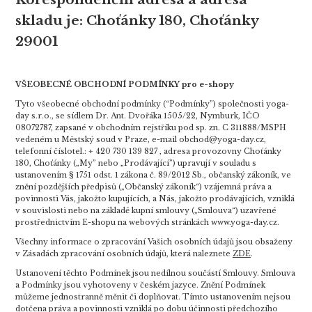
skladu je: Choťánky 180, Choťánky
29001
VŠEOBECNÉ OBCHODNÍ PODMÍNKY pro e-shopy
Tyto všeobecné obchodní podmínky (“Podmínky”) společnosti yoga-
day s.r.o., se sídlem Dr. Ant. Dvořáka 1505/22, Nymburk, IČO
08072787, zapsané v obchodním rejstříku pod sp. zn. C 311888/MSPH
vedeném u Městský soud v Praze, e-mail obchod@yoga-day.cz,
telefonní číslo
tel.: + 420 730 139 827 , adresa provozovny Choťánky
180, Choťánky („My” nebo „Prodávající”) upravují v souladu s
ustanovením § 1751 odst. 1 zákona č. 89/2012 Sb., občanský zákoník, ve
znění pozdějších předpisů („Občanský zákoník“) vzájemná práva a
povinnosti Vás, jakožto kupujících, a Nás, jakožto prodávajících, vzniklá
v souvislosti nebo na základě kupní smlouvy („Smlouva“) uzavřené
prostřednictvím E-shopu na webových stránkách www.yoga-day.cz.
Všechny informace o zpracování Vašich osobních údajů jsou obsaženy
v Zásadách zpracování osobních údajů, která naleznete
ZDE
.
Ustanovení těchto Podmínek jsou nedílnou součástí Smlouvy. Smlouva
a Podmínky jsou vyhotoveny v českém jazyce. Znění Podmínek
můžeme jednostranně měnit či doplňovat. Tímto ustanovením nejsou
dotčena práva a povinnosti vzniklá po dobu účinnosti předchozího