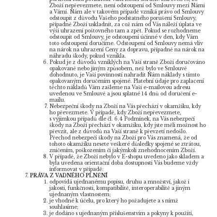
Zboží nepřevezmete, není odstoupení od Smlouvy mezi Námi
a Vámi. Nám ale v takovém případě vzniká právo od Smlouvy
odstoupit z důvodu Vašeho podstatného porušení Smlouvy,
případně Zboží uskladnit, za což nám od Vás náleží úplata ve
výši uhrazení poštovného tam a zpět. Pokud se rozhodneme
odstoupit od Smlouvy, je odstoupení účinné v den, kdy Vám
toto odstoupení doručíme. Odstoupení od Smlouvy nemá vliv
na nárok na uhrazení Ceny za dopravu, případně na nárok na
náhradu škody, pokud vznikla.
Pokud je z důvodů vzniklých na Vaší straně Zboží doručováno
opakovaně nebo jiným způsobem, než bylo ve Smlouvě
dohodnuto, je Vaší povinností nahradit Nám náklady s tímto
opakovaným doručením spojené. Platební údaje pro zaplacení
těchto nákladů Vám zašleme na Vaši e-mailovou adresu
uvedenou ve Smlouvě a jsou splatné 14 dnů od doručení e-
mailu.
Nebezpeční škody na Zboží na Vás přechází v okamžiku, kdy
ho převezmete. V případě, kdy Zboží nepřevezmete,
s výjimkou případů dle čl. 6.4 Podmínek, na Vás nebezpečí
škody na Zboží přechází v okamžiku, kdy jste měli možnost ho
převzít, ale z důvodů na Vaší straně k převzetí nedošlo.
Přechod nebezpečí škody na Zboží pro Vás znamená, že od
tohoto okamžiku nesete veškeré důsledky spojené se ztrátou,
zničením, poškozením či jakýmkoli znehodnocením Zboží.
V případě, že Zboží nebylo v E-shopu uvedeno jako skladem a
byla uvedena orientační doba dostupnosti Vás budeme vždy
informovat v případě:
PRÁVA Z VADNÉHO PLNĚNÍ
odpovídá ujednanému popisu, druhu a množství, jakož i
jakosti, funkčnosti, kompatibilitě, interoperabilitě a jiným
ujednaným vlastnostem;
je vhodné k účelu, pro který ho požadujete a s nímž
souhlasíme;
je dodáno s ujednaným příslušenstvím a pokyny k použití,