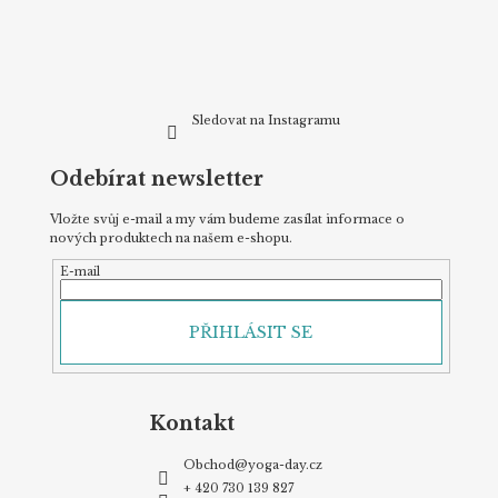
í
Sledovat na Instagramu
Odebírat newsletter
Vložte svůj e-mail a my vám budeme zasílat informace o
nových produktech na našem e-shopu.
E-mail
PŘIHLÁSIT SE
Kontakt
Obchod
@
yoga-day.cz
+ 420 730 139 827