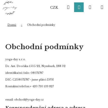
K
Přejít
Hledat
Přihlášení
Nákup
M
na
o
CZK
obsah
Zpět
Zpět
š
í
košík
k
Domů
Obchodní podmínky
Co potřebujete najít?
Obchodní podmínky
HLEDAT
yoga-day s.r.o.
Dr. Ant. Dvořáka 1505/22, Nymburk, 288 02
identifikační číslo:
080
72
787
Doporučujeme
DIČ: CZ08072787 - jsme plátci DPH
Kontaktní telefon:
+ 420 730 139 827
email: obchod@yoga-day.cz
Korespondenční adresa a adresa