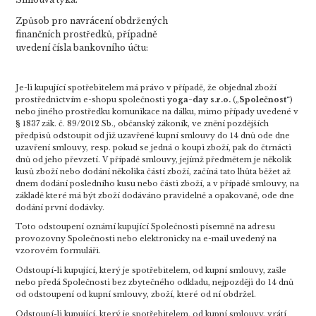
Způsob pro navrácení obdržených
finančních prostředků, případně
uvedení čísla bankovního účtu:
Je-li kupující spotřebitelem má právo v případě, že objednal zboží
prostřednictvím e-shopu společnosti
yoga-day s.r.o.
(„
Společnost
“)
nebo jiného prostředku komunikace na dálku, mimo případy uvedené v
§ 1837 zák. č. 89/2012 Sb., občanský zákoník, ve znění pozdějších
předpisů odstoupit od již uzavřené kupní smlouvy do 14 dnů ode dne
uzavření smlouvy, resp. pokud se jedná o koupi zboží, pak do čtrnácti
dnů od jeho převzetí. V případě smlouvy, jejímž předmětem je několik
kusů zboží nebo dodání několika částí zboží, začíná tato lhůta běžet až
dnem dodání posledního kusu nebo části zboží, a v případě smlouvy, na
základě které má být zboží dodáváno pravidelně a opakovaně, ode dne
dodání první dodávky.
Toto odstoupení oznámí kupující Společnosti písemně na adresu
provozovny Společnosti nebo elektronicky na e-mail uvedený na
vzorovém formuláři.
Odstoupí-li kupující, který je spotřebitelem, od kupní smlouvy, zašle
nebo předá Společnosti bez zbytečného odkladu, nejpozději do 14 dnů
od odstoupení od kupní smlouvy, zboží, které od ní obdržel.
Odstoupí-li kupující, který je spotřebitelem, od kupní smlouvy, vrátí