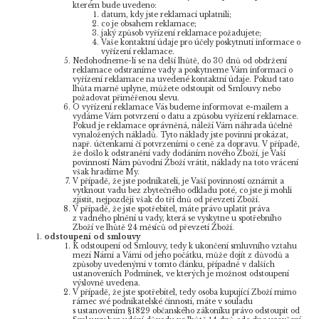
kterém bude uvedeno:
datum, kdy jste reklamaci uplatnili;
co je obsahem reklamace;
jaký způsob vyřízení reklamace požadujete;
Vaše kontaktní údaje pro účely poskytnutí informace o
vyřízení reklamace.
Nedohodneme-li se na delší lhůtě, do 30 dnů od obdržení
reklamace odstraníme vady a poskytneme Vám informaci o
vyřízení reklamace na uvedené kontaktní údaje. Pokud tato
lhůta marně uplyne, můžete odstoupit od Smlouvy nebo
požadovat přiměřenou slevu.
O vyřízení reklamace Vás budeme informovat e-mailem a
vydáme Vám potvrzení o datu a způsobu vyřízení reklamace.
Pokud je reklamace oprávněná, náleží Vám náhrada účelně
vynaložených nákladů. Tyto náklady jste povinni prokázat,
např. účtenkami či potvrzeními o ceně za dopravu. V případě,
že došlo k odstranění vady dodáním nového Zboží, je Vaší
povinností Nám původní Zboží vrátit, náklady na toto vrácení
však hradíme My.
V případě, že jste podnikateli, je Vaší povinností oznámit a
vytknout vadu bez zbytečného odkladu poté, co jste ji mohli
zjistit, nejpozději však do tří dnů od převzetí Zboží.
V případě, že jste spotřebitel, máte právo uplatit práva
z vadného plnění u vady, která se vyskytne u spotřebního
Zboží ve lhůtě 24 měsíců od převzetí Zboží.
odstoupení od smlouvy
K odstoupení od Smlouvy, tedy k ukončení smluvního vztahu
mezi Námi a Vámi od jeho počátku, může dojít z důvodů a
způsoby uvedenými v tomto článku, případně v dalších
ustanoveních Podmínek, ve kterých je možnost odstoupení
výslovně uvedena.
V případě, že jste spotřebitel, tedy osoba kupující Zboží mimo
rámec své podnikatelské činnosti, máte v souladu
s ustanovením §1829 občanského zákoníku právo odstoupit od