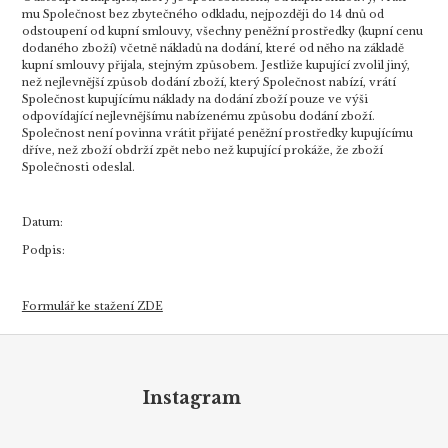
mu Společnost bez zbytečného odkladu, nejpozději do 14 dnů od
odstoupení od kupní smlouvy, všechny peněžní prostředky (kupní cenu
dodaného zboží) včetně nákladů na dodání, které od něho na základě
kupní smlouvy přijala, stejným způsobem. Jestliže kupující zvolil jiný,
než nejlevnější způsob dodání zboží, který Společnost nabízí, vrátí
Společnost kupujícímu náklady na dodání zboží pouze ve výši
odpovídající nejlevnějšímu nabízenému způsobu dodání zboží.
Společnost není povinna vrátit přijaté peněžní prostředky kupujícímu
dříve, než zboží obdrží zpět nebo než kupující prokáže, že zboží
Společnosti odeslal.
Datum:
Podpis:
Formulář ke stažení ZDE
Z
á
p
Instagram
a
t