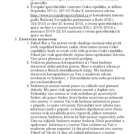
prostředky.
Evropské spotřebitelské centrum Česká republika, se sídlem
Štěpánská 567/15, 120 00 Praha 2, internetová adresa:
http://www.evropskyspotrebitel.cz
je kontaktním místem
podle Nařízení Evropského parlamentu a Rady (EU) č.
524/2013 ze dne 21. května 2013, o řešení spotřebitelských
sporů on-line a o změně nařízení (ES) č. 2006/2004 a
směrnice 2009/22/ES (nařízení o řešení spotřebitelských
sporů on-line).
Závěrečná ustanovení
Pokud Náš a Váš právní vztah obsahuje mezinárodní prvek
(tedy například budeme zasílat zboží mimo území České
republiky), bude se vztah vždy řídit právem České republiky.
Pokud jste však spotřebitelé, nejsou tímto ujednáním dotčena
Vaše práva plynoucí z právních předpisů.
Veškerou písemnou korespondenci si s Vámi budeme
doručovat elektronickou poštou. Naše e-mailová adresa je
uvedena u Našich identifikačních údajů. My budeme
doručovat korespondenci na Vaši e-mailovou adresu
uvedenou ve Smlouvě, v Uživatelském účtu nebo přes kterou
jste nás kontaktovali.
Smlouvu je možné měnit pouze na základě naší písemné
dohody. My jsme však oprávněni změnit a doplnit tyto
Podmínky, tato změna se však nedotkne již uzavřených
Smluv, ale pouze Smluv, které budou uzavřeny po účinnosti
této změny. O změně Vás však budeme informovat pouze
v případě, že máte vytvořený Uživatelský účet (abyste tuto
informaci měli v případě, že budete objednávat nové Zboží,
změna však nezakládá právo výpovědi, jelikož nemáme
uzavřenou Smlouvu, kterou by bylo možné vypovědět), nebo
Vám na základě Smlouvy máme dodávat Zboží pravidelně a
opakovaně. Informace o změně Vám zašleme na Vaši e-
mailovou adresu nejméně 14 dní před účinností této změny.
Pokud od Vás do 14 dnů od zaslání informace o změně