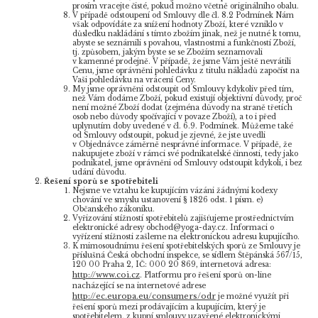
prosím vracejte čisté, pokud možno včetně originálního obalu.
V případě odstoupení od Smlouvy dle čl. 8.2 Podmínek Nám
však odpovídáte za snížení hodnoty Zboží, které vzniklo v
důsledku nakládání s tímto zbožím jinak, než je nutné k tomu,
abyste se seznámili s povahou, vlastnostmi a funkčností Zboží,
tj. způsobem, jakým byste se se Zbožím seznamovali
v kamenné prodejně. V případě, že jsme Vám ještě nevrátili
Cenu, jsme oprávněni pohledávku z titulu nákladů započíst na
Vaši pohledávku na vrácení Ceny.
My jsme oprávněni odstoupit od Smlouvy kdykoliv před tím,
než Vám dodáme Zboží, pokud existují objektivní důvody, proč
není možné Zboží dodat (zejména důvody na straně třetích
osob nebo důvody spočívající v povaze Zboží), a to i před
uplynutím doby uvedené v čl. 6.9. Podmínek. Můžeme také
od Smlouvy odstoupit, pokud je zjevné, že jste uvedli
v Objednávce záměrně nesprávné informace. V případě, že
nakupujete zboží v rámci své podnikatelské činnosti, tedy jako
podnikatel, jsme oprávněni od Smlouvy odstoupit kdykoli, i bez
udání důvodu.
Řešení sporů se spotřebiteli
Nejsme ve vztahu ke kupujícím vázáni žádnými kodexy
chování ve smyslu ustanovení § 1826 odst. 1 písm. e)
Občanského zákoníku.
Vyřizování stížností spotřebitelů zajišťujeme prostřednictvím
elektronické adresy obchod@yoga-day.cz. Informaci o
vyřízení stížnosti zašleme na elektronickou adresu kupujícího.
K mimosoudnímu řešení spotřebitelských sporů ze Smlouvy je
příslušná Česká obchodní inspekce, se sídlem Štěpánská 567/15,
120 00 Praha 2, IČ: 000 20 869, internetová adresa:
http://www.coi.cz
. Platformu pro řešení sporů on-line
nacházející se na internetové adrese
http://ec.europa.eu/consumers/odr
je možné využít při
řešení sporů mezi prodávajícím a kupujícím, který je
spotřebitelem, z kupní smlouvy uzavřené elektronickými