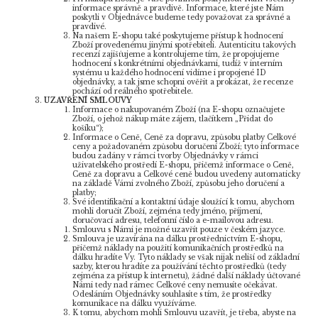
informace správně a pravdivě. Informace, které jste Nám
poskytli v Objednávce budeme tedy považovat za správné a
pravdivé.
Na našem E-shopu také poskytujeme přístup k hodnocení
Zboží provedenému jinými spotřebiteli. Autenticitu takových
recenzí zajišťujeme a kontrolujeme tím, že propojujeme
hodnocení s konkrétními objednávkami, tudíž v interním
systému u každého hodnocení vidíme i propojené ID
objednávky, a tak jsme schopni ověřit a prokázat, že recenze
pochází od reálného spotřebitele.
UZAVŘENÍ SMLOUVY
Informace o nakupovaném Zboží (na E-shopu označujete
Zboží, o jehož nákup máte zájem, tlačítkem „Přidat do
košíku“);
Informace o Ceně, Ceně za dopravu, způsobu platby Celkové
ceny a požadovaném způsobu doručení Zboží; tyto informace
budou zadány v rámci tvorby Objednávky v rámci
uživatelského prostředí E-shopu, přičemž informace o Ceně,
Ceně za dopravu a Celkové ceně budou uvedeny automaticky
na základě Vámi zvolného Zboží, způsobu jeho doručení a
platby;
Své identifikační a kontaktní údaje sloužící k tomu, abychom
mohli doručit Zboží, zejména tedy jméno, příjmení,
doručovací adresu, telefonní číslo a e-mailovou adresu.
Smlouvu s Námi je možné uzavřít pouze v českém jazyce.
Smlouva je uzavírána na dálku prostřednictvím E-shopu,
přičemž náklady na použití komunikačních prostředků na
dálku hradíte Vy. Tyto náklady se však nijak neliší od základní
sazby, kterou hradíte za používání těchto prostředků (tedy
zejména za přístup k internetu), žádné další náklady účtované
Námi tedy nad rámec Celkové ceny nemusíte očekávat.
Odesláním Objednávky souhlasíte s tím, že prostředky
komunikace na dálku využíváme.
K tomu, abychom mohli Smlouvu uzavřít, je třeba, abyste na