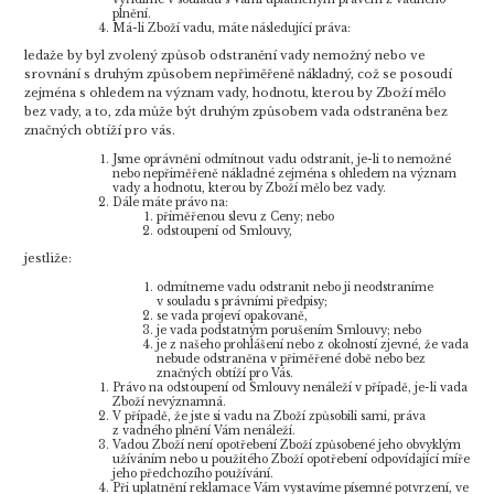
plnění.
Má-li Zboží vadu, máte následující práva:
ledaže by byl zvolený způsob odstranění vady nemožný nebo ve
srovnání s druhým způsobem nepřiměřeně nákladný, což se posoudí
zejména s ohledem na význam vady, hodnotu, kterou by Zboží mělo
bez vady, a to, zda může být druhým způsobem vada odstraněna bez
značných obtíží pro vás.
Jsme oprávněni odmítnout vadu odstranit, je-li to nemožné
nebo nepřiměřeně nákladné zejména s ohledem na význam
vady a hodnotu, kterou by Zboží mělo bez vady.
Dále máte právo na:
přiměřenou slevu z Ceny; nebo
odstoupení od Smlouvy,
jestliže:
odmítneme vadu odstranit nebo ji neodstraníme
v souladu s právními předpisy;
se vada projeví opakovaně,
je vada podstatným porušením Smlouvy; nebo
je z našeho prohlášení nebo z okolností zjevné, že vada
nebude odstraněna v přiměřené době nebo bez
značných obtíží pro Vás.
Právo na odstoupení od Smlouvy nenáleží v případě, je-li vada
Zboží nevýznamná.
V případě, že jste si vadu na Zboží způsobili sami, práva
z vadného plnění Vám nenáleží.
Vadou Zboží není opotřebení Zboží způsobené jeho obvyklým
užíváním nebo u použitého Zboží opotřebení odpovídající míře
jeho předchozího používání.
Při uplatnění reklamace Vám vystavíme písemné potvrzení, ve