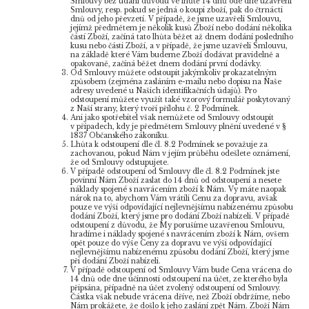
Smlouvy bez udání důvodu ve lhůtě 14 dnů ode dne uzavření
Smlouvy, resp. pokud se jedná o koupi zboží, pak do čtrnácti
dnů od jeho převzetí. V případě, že jsme uzavřeli Smlouvu,
jejímž předmětem je několik kusů Zboží nebo dodání několika
částí Zboží, začíná tato lhůta běžet až dnem dodání posledního
kusu nebo části Zboží, a v případě, že jsme uzavřeli Smlouvu,
na základě které Vám budeme Zboží dodávat pravidelně a
opakovaně, začíná běžet dnem dodání první dodávky.
Od Smlouvy můžete odstoupit jakýmkoliv prokazatelným
způsobem (zejména zasláním e-mailu nebo dopisu na Naše
adresy uvedené u Našich identifikačních údajů). Pro
odstoupení můžete využít také vzorový formulář poskytovaný
z Naší strany, který tvoří přílohu č. 2 Podmínek.
Ani jako spotřebitel však nemůžete od Smlouvy odstoupit
v případech, kdy je předmětem Smlouvy plnění uvedené v §
1837 Občanského zákoníku.
Lhůta k odstoupení dle čl. 8.2 Podmínek se považuje za
zachovanou, pokud Nám v jejím průběhu odešlete oznámení,
že od Smlouvy odstupujete.
V případě odstoupení od Smlouvy dle čl. 8.2 Podmínek jste
povinní Nám Zboží zaslat do 14 dnů od odstoupení a nesete
náklady spojené s navrácením zboží k Nám. Vy máte naopak
nárok na to, abychom Vám vrátili Cenu za dopravu, avšak
pouze ve výši odpovídající nejlevnějšímu nabízenému způsobu
dodání Zboží, který jsme pro dodání Zboží nabízeli. V případě
odstoupení z důvodu, že My porušíme uzavřenou Smlouvu,
hradíme i náklady spojené s navrácením zboží k Nám, ovšem
opět pouze do výše Ceny za dopravu ve výši odpovídající
nejlevnějšímu nabízenému způsobu dodání Zboží, který jsme
při dodání Zboží nabízeli.
V případě odstoupení od Smlouvy Vám bude Cena vrácena do
14 dnů ode dne účinnosti odstoupení na účet, ze kterého byla
připsána, případně na účet zvolený odstoupení od Smlouvy.
Částka však nebude vrácena dříve, než Zboží obdržíme, nebo
Nám prokážete, že došlo k jeho zaslání zpět Nám. Zboží Nám