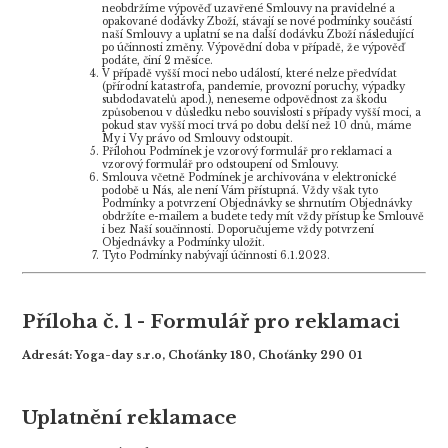
neobdržíme výpověď uzavřené Smlouvy na pravidelné a
opakované dodávky Zboží, stávají se nové podmínky součástí
naší Smlouvy a uplatní se na další dodávku Zboží následující
po účinnosti změny. Výpovědní doba v případě, že výpověď
podáte, činí 2 měsíce.
V případě vyšší moci nebo událostí, které nelze předvídat
(přírodní katastrofa, pandemie, provozní poruchy, výpadky
subdodavatelů apod.), neneseme odpovědnost za škodu
způsobenou v důsledku nebo souvislosti s případy vyšší moci, a
pokud stav vyšší moci trvá po dobu delší než 10 dnů, máme
My i Vy právo od Smlouvy odstoupit.
Přílohou Podmínek je vzorový formulář pro reklamaci a
vzorový formulář pro odstoupení od Smlouvy.
Smlouva včetně Podmínek je archivována v elektronické
podobě u Nás, ale není Vám přístupná. Vždy však tyto
Podmínky a potvrzení Objednávky se shrnutím Objednávky
obdržíte e-mailem a budete tedy mít vždy přístup ke Smlouvě
i bez Naší součinnosti. Doporučujeme vždy potvrzení
Objednávky a Podmínky uložit.
Tyto Podmínky nabývají účinnosti 6.1.2023.
Příloha č. 1 - Formulář pro reklamaci
Adresát:
Yoga-day s.r.o, Choťánky 180, Choťánky 290 01
Uplatnění reklamace