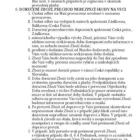
Náš účet, v ostatních případech je zaplacena v okamžik
provedení platby.
DORUČENÍ ZBOŽÍ, PŘECHOD NEBEZPEČÍ ŠKODY NA VĚCI
Osobní odběr na Naší provozovně uvedené v seznamu
provozoven;
Osobní odběr na výdejních místech společnosti Zásilkovna,
Balíkovna (Česká Pošta);
Doručení prostřednictvím dopravních společností Česká pošta ,
Zásilkovna;
mimořádného výpadku výroby Zboží, přičemž Vám vždy
sdělíme novou očekávanou dobu dostupnosti nebo informace o
tom, že nebude možné Zboží dodat;
prodlení s dodáním Zboží od Našeho dodavatele, přičemž
Vám vždy sdělíme novou očekávanou dobu dodání.
Zboží Vám bude doručeno nejpozději do 7mi dní způsobem
dle Vaší volby, přičemž můžete vybírat z následujících
možností:
Zboží je možné doručit pouze v rámci České republiky a
Slovenska.
Doba doručení Zboží vždy závisí na jeho dostupnosti a na
zvoleném způsobu doručení a platby. Předpokládaná doba
doručení Zboží Vám bude sdělena v potvrzení Objednávky.
Doba uvedená v těchto Podmínkách je pouze orientační a
může se lišit od skutečné doby dodání. V případě osobního
odběru na provozovně Vás vždy o možnosti vyzvednutí Zboží
budeme informovat prostřednictvím e-mailu.
Po převzetí Zboží od dopravce je Vaše povinnost zkontrolovat
neporušenost obalu Zboží a v případě jakýchkoli závad tuto
skutečnost neprodleně oznámit dopravci a Nám. V případě, že
došlo k závadě na obalu, která svědčí o neoprávněné
manipulaci a vstupu do zásilky, není Vaší povinností Zboží od
dopravce převzít.
V případě, kdy porušíte svoji povinnost převzít Zboží,
s výjimkou případů dle čl. 6.4 Podmínek, nemá to za následek
porušení Naší povinnosti Vám Zboží doručit. Zároveň to, že