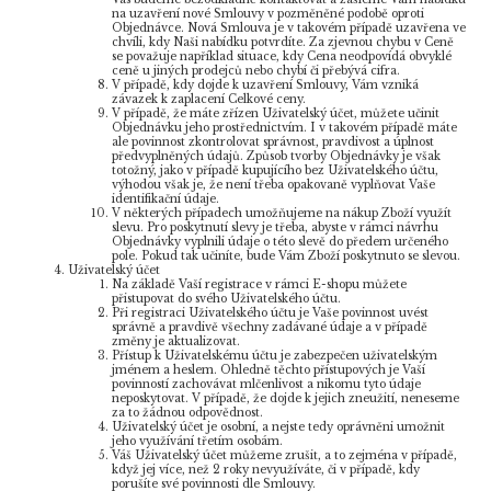
na uzavření nové Smlouvy v pozměněné podobě oproti
Objednávce. Nová Smlouva je v takovém případě uzavřena ve
chvíli, kdy Naši nabídku potvrdíte. Za zjevnou chybu v Ceně
se považuje například situace, kdy Cena neodpovídá obvyklé
ceně u jiných prodejců nebo chybí či přebývá cifra.
V případě, kdy dojde k uzavření Smlouvy, Vám vzniká
závazek k zaplacení Celkové ceny.
V případě, že máte zřízen Uživatelský účet, můžete učinit
Objednávku jeho prostřednictvím. I v takovém případě máte
ale povinnost zkontrolovat správnost, pravdivost a úplnost
předvyplněných údajů. Způsob tvorby Objednávky je však
totožný, jako v případě kupujícího bez Uživatelského účtu,
výhodou však je, že není třeba opakovaně vyplňovat Vaše
identifikační údaje.
V některých případech umožňujeme na nákup Zboží využít
slevu. Pro poskytnutí slevy je třeba, abyste v rámci návrhu
Objednávky vyplnili údaje o této slevě do předem určeného
pole. Pokud tak učiníte, bude Vám Zboží poskytnuto se slevou.
Uživatelský účet
Na základě Vaší registrace v rámci E-shopu můžete
přistupovat do svého Uživatelského účtu.
Při registraci Uživatelského účtu je Vaše povinnost uvést
správně a pravdivě všechny zadávané údaje a v případě
změny je aktualizovat.
Přístup k Uživatelskému účtu je zabezpečen uživatelským
jménem a heslem. Ohledně těchto přístupových je Vaší
povinností zachovávat mlčenlivost a nikomu tyto údaje
neposkytovat. V případě, že dojde k jejich zneužití, neneseme
za to žádnou odpovědnost.
Uživatelský účet je osobní, a nejste tedy oprávněni umožnit
jeho využívání třetím osobám.
Váš Uživatelský účet můžeme zrušit, a to zejména v případě,
když jej více, než 2 roky nevyužíváte, či v případě, kdy
porušíte své povinnosti dle Smlouvy.