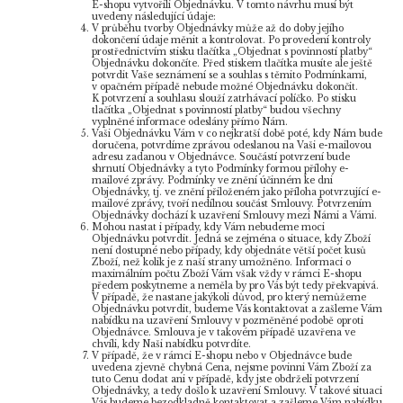
E-shopu vytvořili Objednávku. V tomto návrhu musí být
uvedeny následující údaje:
V průběhu tvorby Objednávky může až do doby jejího
dokončení údaje měnit a kontrolovat. Po provedení kontroly
prostřednictvím stisku tlačítka „Objednat s povinností platby“
Objednávku dokončíte. Před stiskem tlačítka musíte ale ještě
potvrdit Vaše seznámení se a souhlas s těmito Podmínkami,
v opačném případě nebude možné Objednávku dokončit.
K potvrzení a souhlasu slouží zatrhávací políčko. Po stisku
tlačítka „Objednat s povinností platby“ budou všechny
vyplněné informace odeslány přímo Nám.
Vaši Objednávku Vám v co nejkratší době poté, kdy Nám bude
doručena, potvrdíme zprávou odeslanou na Vaši e-mailovou
adresu zadanou v Objednávce. Součástí potvrzení bude
shrnutí Objednávky a tyto Podmínky formou přílohy e-
mailové zprávy. Podmínky ve znění účinném ke dni
Objednávky, tj. ve znění přiloženém jako příloha potvrzující e-
mailové zprávy, tvoří nedílnou součást Smlouvy. Potvrzením
Objednávky dochází k uzavření Smlouvy mezi Námi a Vámi.
Mohou nastat i případy, kdy Vám nebudeme moci
Objednávku potvrdit. Jedná se zejména o situace, kdy Zboží
není dostupné nebo případy, kdy objednáte větší počet kusů
Zboží, než kolik je z naší strany umožněno. Informaci o
maximálním počtu Zboží Vám však vždy v rámci E-shopu
předem poskytneme a neměla by pro Vás být tedy překvapivá.
V případě, že nastane jakýkoli důvod, pro který nemůžeme
Objednávku potvrdit, budeme Vás kontaktovat a zašleme Vám
nabídku na uzavření Smlouvy v pozměněné podobě oproti
Objednávce. Smlouva je v takovém případě uzavřena ve
chvíli, kdy Naši nabídku potvrdíte.
V případě, že v rámci E-shopu nebo v Objednávce bude
uvedena zjevně chybná Cena, nejsme povinni Vám Zboží za
tuto Cenu dodat ani v případě, kdy jste obdrželi potvrzení
Objednávky, a tedy došlo k uzavření Smlouvy. V takové situaci
Vás budeme bezodkladně kontaktovat a zašleme Vám nabídku