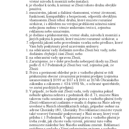
včetně návodu k montáži nebo instalaci;
je vhodné k účelu, k němuž se Zboží tohoto druhu obvykle
používá;
množstvím, jakostí a dalšími vlastnostmi, včetně životnosti,
funkčnosti, kompatibility a bezpečnosti, odpovídá obvyklým
vlastnostem Zboží téhož druhu, které můžete rozumně
očekávat, i s ohledem na veřejná prohlášení učiněná námi
nebo jinou osobou v témže smluvním řetězci, zejména
reklamou nebo označením;
je dodáno s příslušenstvím, včetně obalu, návodu k montáži a
jiných pokynů k použití, které můžete rozumně očekávat; a
odpovídá jakostí nebo provedením vzorku nebo předloze, které
Vám byly poskytnuty před uzavřením smlouvy.
na odstranění vady dodáním nového Zboží bez vady, nebo
dodáním chybějící části Zboží; nebo
na odstranění vady opravou Zboží,
Zaručujeme, že v době přechodu nebezpečí škody na Zboží
podle čl. 6.7 Podmínek je Zboží bez vad, zejména pak, že
Zboží:
Práva a povinnosti ohledně práv z vadného plnění se řídí
příslušnými obecně závaznými právními předpisy (zejména
ustanoveními § 2099 až 2117 a § 2161 až 2174b Občanského
zákoníku a zákonem č. 634/1992 Sb., o ochraně spotřebitele,
ve znění pozdějších předpisů).
V případě, že bude mít Zboží vadu, tedy zejména pokud
nebude splněna některá z podmínek dle čl. 7.1, můžete Nám
takovou vadu oznámit a uplatnit práva z vadného plnění (tedy
Zboží reklamovat) zasláním e-mailu či dopisu na Naše adresy
uvedené u Našich identifikačních údajů, případně osobně na
adrese Choťánky 180, Choťánky. Pro reklamaci můžete využít
také vzorový formulář poskytovaný z Naší strany, který tvoří
přílohu č. 1 Podmínek. V uplatnění práva z vadného plnění je
třeba zvolit, jak chcete vadu vyřešit, přičemž tuto volbu
nemůžete následně bez Našeho souhlasu změnit. Reklamaci
vyřídíme v souladu s Vámi uplatněným právem z vadného