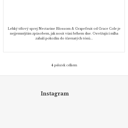
Lehký tělový sprej Nectarine Blossom & Grapefruit od Grace Cole je
nejjemnějším způsobem, jak nosit vůni během dne. Osvěžující mlha
zahalí pokožku do šťavnatých tónů...
4
položek celkem
O
v
Z
l
á
á
d
p
Instagram
a
a
c
t
í
p
í
r
v
k