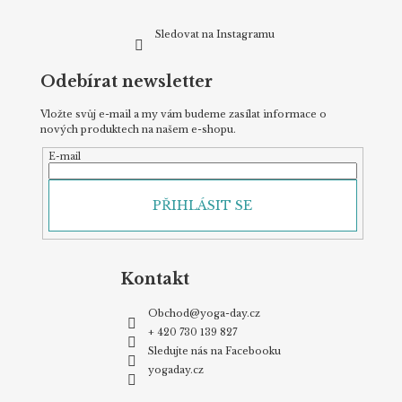
y
v
Sledovat na Instagramu
ý
p
Odebírat newsletter
i
s
u
Vložte svůj e-mail a my vám budeme zasílat informace o
nových produktech na našem e-shopu.
E-mail
PŘIHLÁSIT SE
Kontakt
Obchod
@
yoga-day.cz
+ 420 730 139 827
Sledujte nás na Facebooku
yogaday.cz