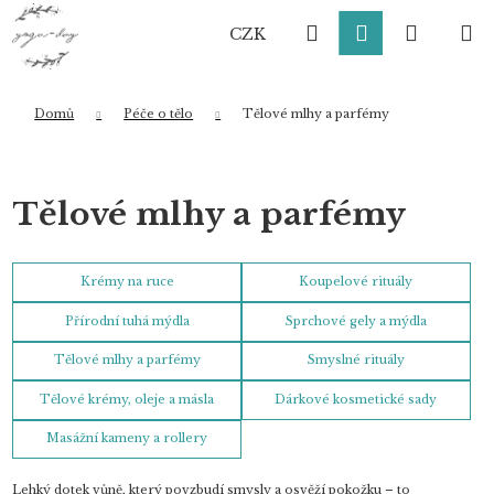
K
Přejít
Hledat
Přihlášení
Nákup
M
na
o
CZK
obsah
Zpět
Zpět
š
í
košík
k
Domů
Péče o tělo
Tělové mlhy a parfémy
Co potřebujete najít?
Tělové mlhy a parfémy
HLEDAT
Krémy na ruce
Koupelové rituály
Přírodní tuhá mýdla
Sprchové gely a mýdla
Doporučujeme
Tělové mlhy a parfémy
Smyslné rituály
Tělové krémy, oleje a másla
Dárkové kosmetické sady
Masážní kameny a rollery
Lehký dotek vůně, který povzbudí smysly a osvěží pokožku – to