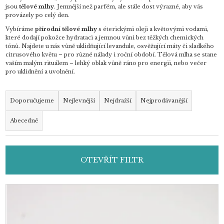
jsou
tělové mlhy
. Jemnější než parfém, ale stále dost výrazné, aby vás
provázely po celý den.
Vybíráme
přírodní tělové mlhy
s éterickými oleji a květovými vodami,
které dodají pokožce hydrataci a jemnou vůni bez těžkých chemických
tónů. Najdete u nás vůně uklidňující levandule, osvěžující máty či sladkého
citrusového květu – pro různé nálady i roční období. Tělová mlha se stane
vaším malým rituálem – lehký oblak vůně ráno pro energii, nebo večer
pro uklidnění a uvolnění.
Ř
a
Doporučujeme
Nejlevnější
Nejdražší
Nejprodávanější
z
Abecedně
e
n
í
OTEVŘÍT FILTR
p
r
o
V
d
ý
u
p
k