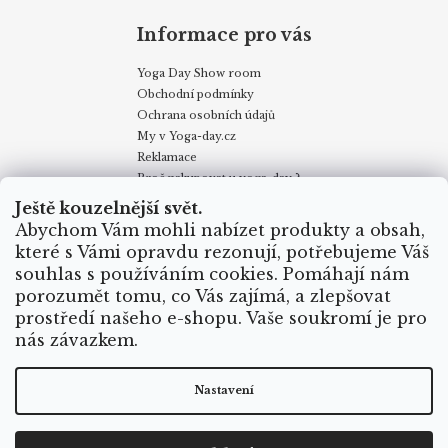
Informace pro vás
Yoga Day Show room
Obchodní podmínky
Ochrana osobních údajů
My v Yoga-day.cz
Reklamace
Proč nakupovat u yoga-day ?
Certifikáty
Ještě kouzelnější svět.
Způsoby dopravy
Abychom Vám mohli nabízet produkty a obsah,
Puncovní značky
které s Vámi opravdu rezonují, potřebujeme Váš
Velkoobchodní odběr
souhlas s používáním cookies. Pomáhají nám
porozumět tomu, co Vás zajímá, a zlepšovat
prostředí našeho e-shopu. Vaše soukromí je pro
Obchodní podmínky
Kontakty
My v Yoga Day
Blog
nás závazkem.
Reklamace
Proč nakupovat u yoga-day.cz
Certifikáty
Způsoby dopravy
Nastavení
Vytvořil Shoptet