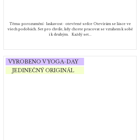
Téma: porozumění · laskavost · otevřené srdce Otevírám se lásce ve
všech podobách. Set pro chvíle, kdy chcete pracovat se vztahem k sobě
i k druhým. Každý set...
VYROBENO V YOGA-DAY
JEDINEČNÝ ORIGINÁL