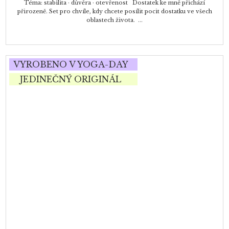
Téma: stabilita · důvěra · otevřenost Dostatek ke mně přichází
přirozeně. Set pro chvíle, kdy chcete posílit pocit dostatku ve všech
oblastech života. ...
VYROBENO V YOGA-DAY
JEDINEČNÝ ORIGINÁL