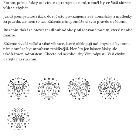
Potom, pokud čakry otevíráte a pracujete s nimi,
neměl by ve Vaši sbírce
vůbec chybět.
Jak už jsem jednou říkala, dost často považujeme své domněnky a myšlenky
za pravdu, ale není to tak. Růženín nám pomůže si tyto pravdu uvědomit .
Růženín dokáže otevírat i dlouhodobě potlačované pocity, které v sobě
máme.
Růženín vysílá velké a silné vibrace, které obklopují naši mysl a díky tomu,
nám pomůže být
mnohem trpělivější.
Není to jen kámen lásky, ale
také
kámen odpuštění.
Chcete od někoho, aby Vám odpustil Vaši chybu,
darujte mu růženín.