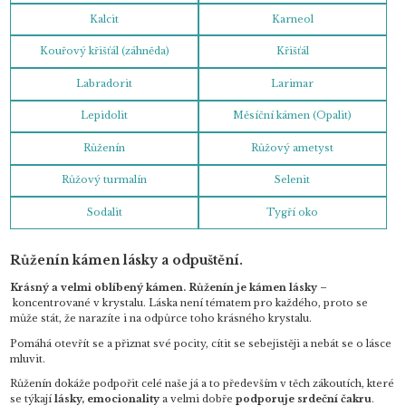
Kalcit
Karneol
Kouřový křišťál (záhněda)
Křišťál
Labradorit
Larimar
Lepidolit
Měsíční kámen (Opalit)
Růženín
Růžový ametyst
Růžový turmalín
Selenit
Sodalit
Tygří oko
Růženín kámen lásky a odpuštění.
Krásný a velmi oblíbený kámen
. Růženín je kámen lásky –
koncentrované v krystalu. Láska není tématem pro každého, proto se
může stát, že narazíte i na odpůrce toho krásného krystalu.
Pomáhá otevřít se a přiznat své pocity, cítit se sebejistěji a nebát se o lásce
mluvit.
Růženín dokáže podpořit celé naše já a to především v těch zákoutích, které
se týkají
lásky, emocionality
a velmi dobře
podporuje srdeční čakru
.