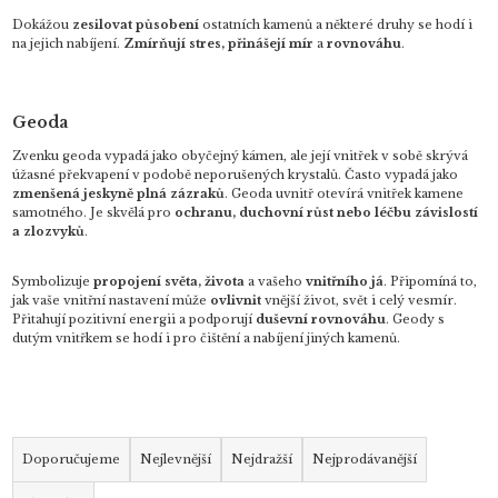
Dokážou
zesilovat působení
ostatních kamenů a některé druhy se hodí i
na jejich nabíjení.
Zmírňují stres, přinášejí mír
a
rovnováhu
.
Geoda
Zvenku geoda vypadá jako obyčejný kámen, ale její vnitřek v sobě skrývá
úžasné překvapení v podobě neporušených krystalů. Často vypadá jako
zmenšená jeskyně plná zázraků
. Geoda uvnitř otevírá vnitřek kamene
samotného. Je skvělá pro
ochranu, duchovní růst nebo léčbu závislostí
a zlozvyků
.
Symbolizuje
propojení světa, života
a vašeho
vnitřního já
.
Připomíná to,
jak vaše vnitřní nastavení může
ovlivnit
vnější život, svět i celý vesmír.
Přitahují pozitivní energii a podporují
duševní
rovnováhu
. Geody s
dutým vnitřkem se hodí i pro čištění a nabíjení jiných kamenů.
Ř
a
Doporučujeme
Nejlevnější
Nejdražší
Nejprodávanější
z