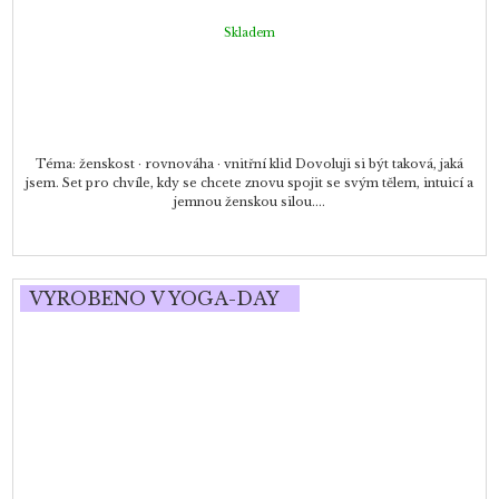
Skladem
Téma: ženskost · rovnováha · vnitřní klid Dovoluji si být taková, jaká
jsem. Set pro chvíle, kdy se chcete znovu spojit se svým tělem, intuicí a
jemnou ženskou silou....
VYROBENO V YOGA-DAY