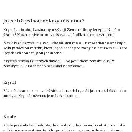
Jak se liší jednotlivé kusy růženínu ?
Krystaly
obsahují záznamy o vývoji Země miliony let zpět.
Není to
úžasné? Možná právě proto v nás vzbuzují tolik nadšení a vzrušení.
Navíc každý krystal má svou
vlastní strukturu – uspořádanou opakující
se krystalovou mřížku
, která je jedinečná pro každý druh minerálu. Proto
i jejich
schopnosti jsou jedinečné.
Krystaly vznikají z různých důvodů. Pod povrchem zemské kůry, v
zemských hlubinách nebo například v horninách.
Krystal
Růženín často neroste v drúzách ani trsech krystalů jako např. křišťál nebo
ametyst. Krystal růženínu je tedy část kamene.
Koule
Koule je symbolem
jednoty, dokonalosti, dokončení
a
celistvosti
. Také
může znázorňovat
ženství
a
hojnost
. Vyzařuje energii do všech stran a