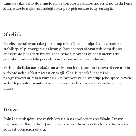
funguje jako okno do minulosti, přítomnosti i budoucnosti. Z pohledu Feng
Shui je koule nejharmoničtější tvar pro
přirozené toky energií
.
Obelisk
Obelisk označován také jako sloup nebo špice je odjakživa symbolem
stability, síly, energie
a
ochrany
. Pomáhá
vyzařovat
nahromaděnou
energie do prostoru kolem sebe nebo ji pomocí špice
usměrnit
do
jednoho bodu na těle při vybrané formě holistického léčení.
Vrchol obelisku nás dokáže
nasměrovat k cíli
, pomoci
upevnit své místo
v životě nebo získat
novou energii
. Obelisk je také ideální při
programování cílů
a
záměrů
, k nimž pomyslně směřuje jeho špice. Skvěle
se hodí jako dominantní kámen do vašeho krystalového koutku nebo
oltáře.
Drúza
Jedná se o skupinu
srostlých krystalů
na společném podkladu. Drúzy
disponují
velkou silou
. Jsou ideální pro
ochranu větších prostor
a jako
součást domácích oltářů.