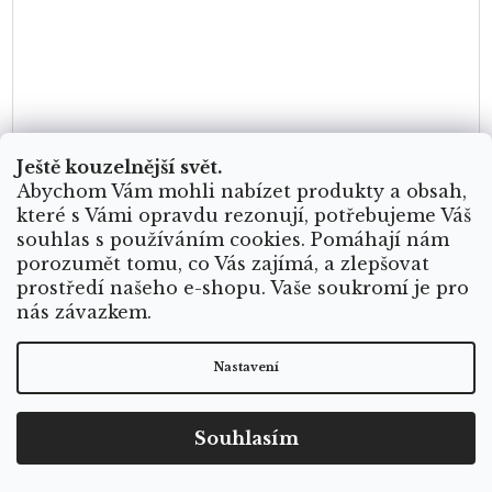
Ještě kouzelnější svět.
Abychom Vám mohli nabízet produkty a obsah,
které s Vámi opravdu rezonují, potřebujeme Váš
souhlas s používáním cookies. Pomáhají nám
Nebeské růženínové náušnice
porozumět tomu, co Vás zajímá, a zlepšovat
prostředí našeho e-shopu. Vaše soukromí je pro
nás závazkem.
Skladem
Nastavení
Souhlasím
Tyto něžné náušnice jsou tvořené z pozlacené mosazi ve tvaru srdce, z
nějž jemně visí oválný korálek růženínu. Růženín je kamenem lásky,