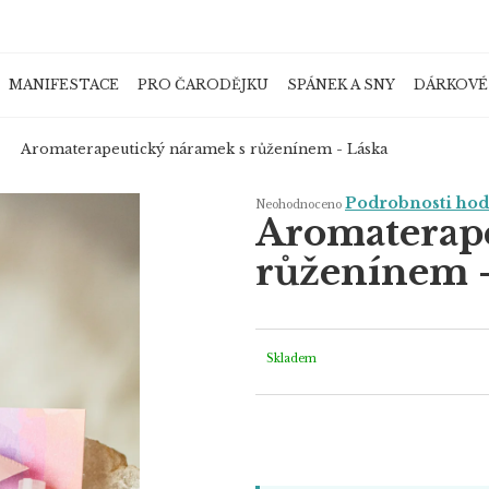
MANIFESTACE
PRO ČARODĚJKU
SPÁNEK A SNY
DÁRKOVÉ
Co potřebujete najít?
Aromaterapeutický náramek s růženínem - Láska
Průměrné
Podrobnosti ho
Neohodnoceno
hodnocení
Aromaterap
produktu
je
HLEDAT
0,0
růženínem -
z
5
hvězdiček.
Doporučujeme
Skladem