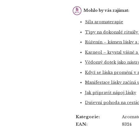
Mohlo by vás zajímat:
Síla aromaterapie
Tipy na dokonalé rituály
Růženín – kámen lásky a
Karneol – krystal vášně a
Vědomý dotek jako nástro
Když se láska promění v r
Manifestace lásky začíná 
Jak připravit nápoj lásky
Duševní pohoda na cestá
Kategorie
:
Aromate
EAN
:
8324