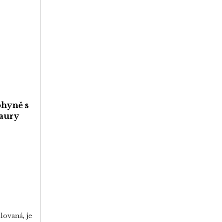
ohyně s
aury
lovaná, je