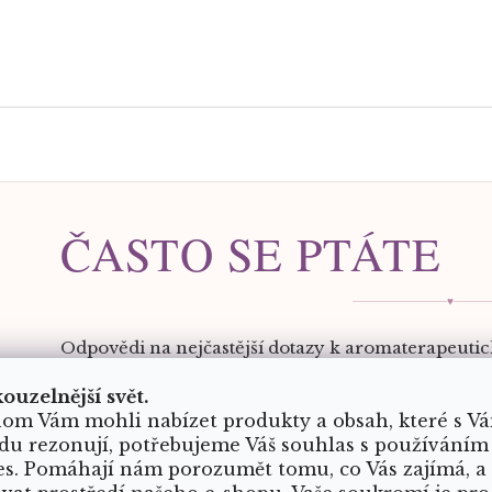
ČASTO SE PTÁTE
♥
Odpovědi na nejčastější dotazy k aromaterapeut
kouzelnější svět.
om Vám mohli nabízet produkty a obsah, které s V
K čemu slouží aromaterapeutický náramek s rů
du rezonují, potřebujeme Váš souhlas s používáním
es. Pomáhají nám porozumět tomu, co Vás zajímá, a