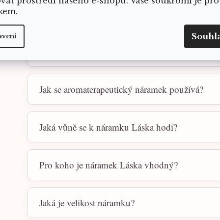
ovat prostředí našeho e-shopu. Vaše soukromí je pro
Náramek Láska je určený pro jemnou každodenní podpo
kem.
Spojuje krásu krystalů s aromaterapií, kterou můžete m
Souhl
avení
Jaké kameny náramek obsahuje?
Jak se aromaterapeutický náramek používá?
Jaká vůně se k náramku Láska hodí?
Pro koho je náramek Láska vhodný?
Jaká je velikost náramku?