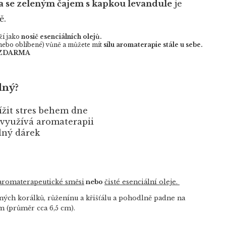
a se zeleným čajem s kapkou levandule
je
ě.
ží jako
nosič esenciálních olejů.
 nebo oblíbené) vůně a můžete mít
sílu aromaterapie stále u sebe.
ě ZDARMA
dný?
nížit stres behem dne
 využívá aromaterapii
lný dárek
aromaterapeutické směsi
nebo
čisté esenciální oleje.
ých korálků, růženínu a křišťálu a pohodlně padne na
m (průměr cca 6,5 cm).