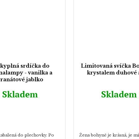
kyplná srdíčka do
Limitovaná svíčka B
alampy - vanilka a
krystalem duhové 
ranátové jablko
Skladem
Skladem
zabalená do plechovky. Po
Žena bohyně je krásná, je mi