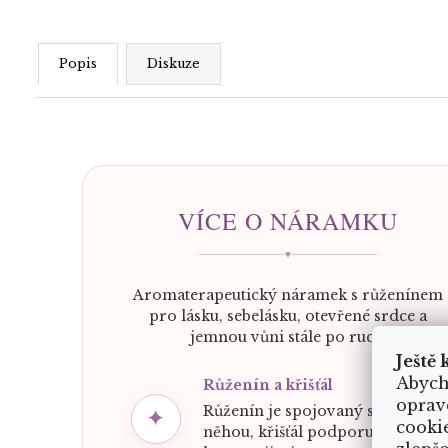
Popis
Diskuze
VÍCE O NÁRAMKU
♥
Aromaterapeutický náramek s růženínem
pro lásku, sebelásku, otevřené srdce a
jemnou vůni stále po ruce.
Ještě 
Abych
Růženín a křišťál
oprav
Růženín je spojovaný s láskou a
✦
cooki
něhou, křišťál podporuje čistotu,