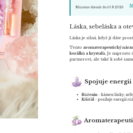
M
Můžeme doručit do:
10.8.2026
Láska, sebeláska a ote
Láska je silná, když jí dáte pro
Tento
aromaterapeutický náram
korálků a krystalů.
Je naprosto 
partnerovi, ale také k sobě sam
Spojuje energii
Růženín
- kámen lásky, něh
Křišťál
- posiluje energii rů
Aromaterapeut