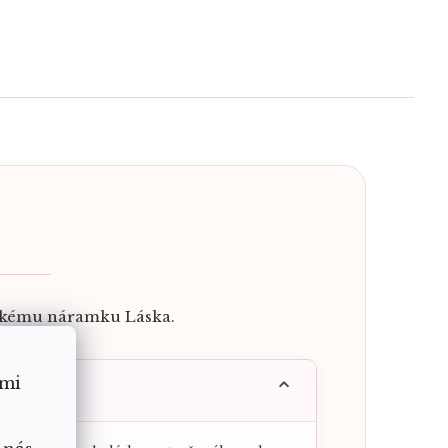
ickému náramku Láska.
ámi
ženínem?