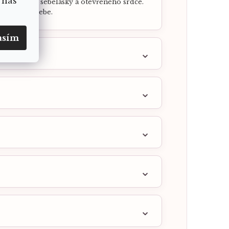
 nás
ru lásky, sebelásky a otevřeného srdce.
ít stále u sebe.
asím