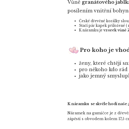
Vůně
granátového jablk
posílením vnitřní bohyn
České dřevěné korálky slou
Stačí pár kapek přiložené (
K náramku je
vzorek vůn
Pro koho je vho
ženy, které chtějí s
pro někoho kdo rád
jako jemný smyslup
K náramku se skvěle hodí naše
Náramek na gumičce je z dřevěn
zápěstí s obvodem kolem 17,5 c