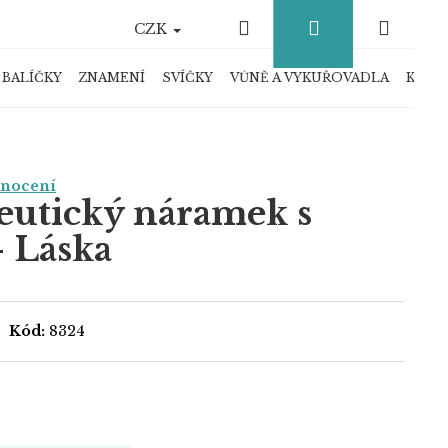
Hledat
Přihlášení
Náku
CZK
košík
 BALÍČKY
ZNAMENÍ
SVÍČKY
VŮNĚ A VYKUŘOVADLA
KRYS
dnocení
eutický náramek s
 Láska
Kód:
8324