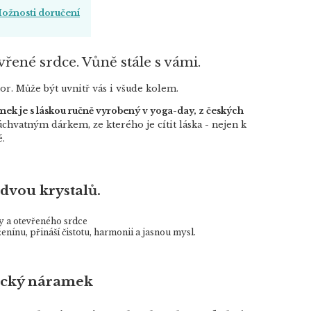
ožnosti doručení
vřené srdce. Vůně stále s vámi.
stor. Může být uvnitř vás i všude kolem.
ek je s láskou ručně vyrobený v yoga-day, z českých
úchvatným dárkem, ze kterého je cítit láska - nejen k
é.
 dvou krystalů.
y a otevřeného srdce
ženínu, přináší čistotu, harmonii a jasnou mysl.
ický náramek