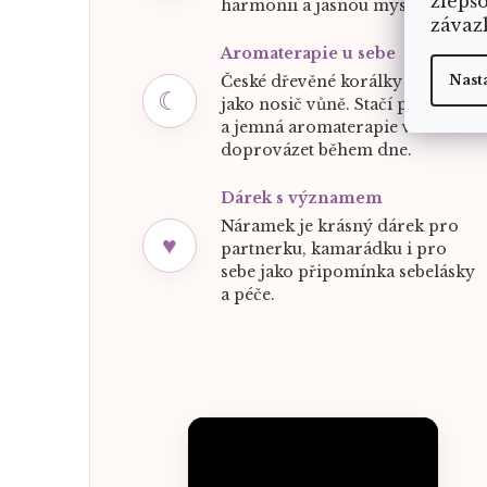
zlepš
harmonii a jasnou mysl.
závaz
Aromaterapie u sebe
České dřevěné korálky slouží
Nast
☾
jako nosič vůně. Stačí pár kapek
a jemná aromaterapie vás může
doprovázet během dne.
Dárek s významem
Náramek je krásný dárek pro
♥
partnerku, kamarádku i pro
sebe jako připomínka sebelásky
a péče.