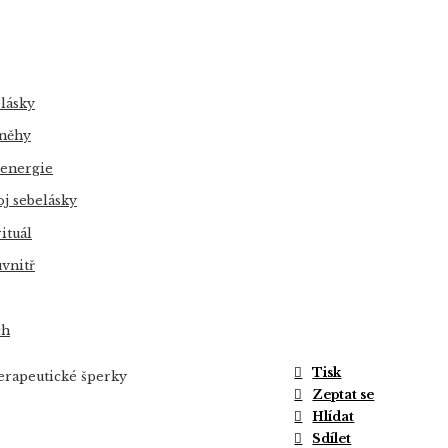
 lásky
 něhy
 energie
j sebelásky
ituál
uvnitř
ch
Tisk
rapeutické šperky
Zeptat se
Hlídat
Sdílet