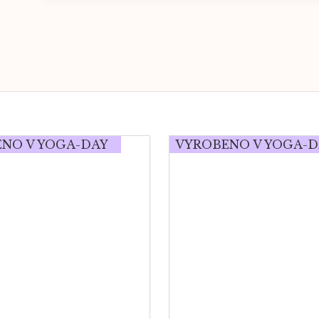
NO V YOGA-DAY
VYROBENO V YOGA-D