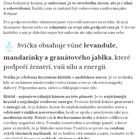
Žena bohyně je krásná, je
milovaná, je to stvořitelka života, ale je i silná
a sebevědomá.
Každá z nás si zaslouží být oslavována a milována jako
Bohyně.
Pro podporu těchto vlastností jsme vytvořili naši novou svíčku. Ať už ji
dostanete darem nebo se
odměníte za svoji sílu podpoří vaše já
. V životě
každého z nás je důležité nejen být milován ale také milovat sám sebe.
Svíčka obsahuje vůně
levandule,
mandarinky a granátového jablka
, které
podpoří ženství, vaši sílu a energii.
Svíčka je zdobena krystalem křišťálu s andělskou aurou
. Je to technika,
kdy se na kámen nanáší tenká vrstva titanu a ten se tak stává magicky
duhový. Připomíná auru, zářící a obklopující naše tělo.
Křišťál
-
nejuniverzálnější kámen na této planetě
. Je to
nejúčinnější
krystal a nejsilnější zesilovač energie.
Protože křišťál dokáže
pracovat i
s energi
í tak, že ji dokáže dostat do nejdokonalejšího možného stavu a
odstranit vzniklou nerovnováhu,
hodí se spolu s ametystem také pro
meditační účely.
Naladí vás
k duchovnímu účelu
a dokáže odfiltrovat
všechny negativní vlivy. Pomáhá soustředění a uvolňuje paměť, o které
jsme si mysleli, že je hluboko uzavřená. Používá se proto na
zesílení
svých vlastních myšlenek
. Až se budete cítit smutní a sami, vezměte si do
ruky křišťál, který vás
pohladí, obejme a uklidní.