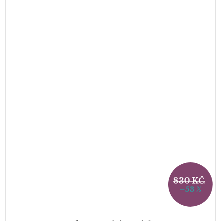
830 KČ
–53 %