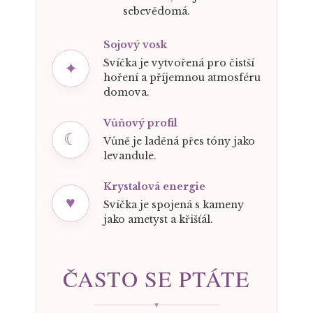
sebevědomá.
Sojový vosk
Svíčka je vytvořená pro čistší
✦
hoření a příjemnou atmosféru
domova.
Vůňový profil
☾
Vůně je laděná přes tóny jako
levandule.
Krystalová energie
♥
Svíčka je spojená s kameny
jako ametyst a křišťál.
ČASTO SE PTÁTE
♥