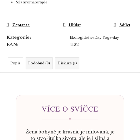
Síla aromaterapie
Zeptat se
Hlídat
Sdílet
Kategorie
:
Ekologické svíčky Yoga-day
EAN
:
4122
Popis
Podobné (3)
Diskuze (1)
VÍCE O SVÍČCE
♥
Žena bohyně je krásná, je milovaná, je
to stvořitelka života, ale je i silná a