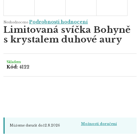
Průměrné
Podrobnosti hodnocení
Neohodnoceno
hodnocení
Limitovaná svíčka Bohyně
produktu
je
s krystalem duhové aury
0,0
z
5
hvězdiček.
Skladem
Kód:
4122
Možnosti doručení
Můžeme doručit do:
12.8.2026