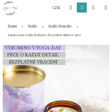
K
Přejít
Hledat
Přihlášení
Nákup
M
na
o
CZK
obsah
Zpět
Zpět
š
í
košík
k
Domů
Svíčky
Svíčky Yoga-day
Co potřebujete najít?
Limitovaná svíčka Bohyně s krystalem duhové aury
VYROBENO V YOGA-DAY
HLEDAT
PÉČE O KAŽDÝ DETAIL
BEZPLATNÉ VRÁCENÍ
Doporučujeme