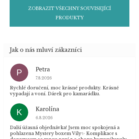
ZOBRAZIT VŠECHNY SOUVISEJÍCÍ
PRODUKTY
Petra
P
Hodnocení obchodu je 5 z 5 hvězdiček.
7.8.2026
Rychlé doručení, moc krásné produkty. Krásně
vypadají a voní. Dárek pro kamarádku.
Karolína
K
Hodnocení obchodu je 5 z 5 hvězdiček.
6.8.2026
Další úžasná objednávka! Jsem moc spokojená a
pohlazena Mystery boxem Víly✨ Komplikace s