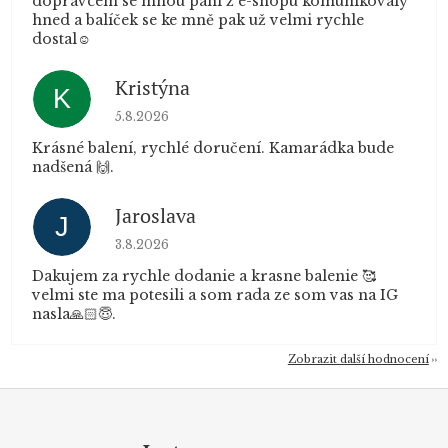
dopravcem se mnou paní z e-shopu komunikovaly
hned a balíček se ke mně pak už velmi rychle
dostal☺️
Kristýna
K
Hodnocení obchodu je 5 z 5 hvězdiček.
5.8.2026
Krásné balení, rychlé doručení. Kamarádka bude
nadšená 🙌.
Jaroslava
J
Hodnocení obchodu je 5 z 5 hvězdiček.
3.8.2026
Dakujem za rychle dodanie a krasne balenie 🥰
velmi ste ma potesili a som rada ze som vas na IG
nasla🙏🏻😇.
Zobrazit další hodnocení
Z
á