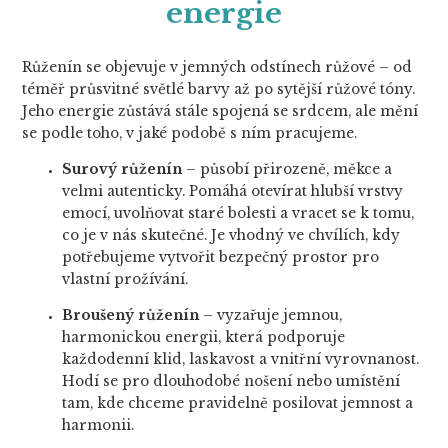
energie
Růženín se objevuje v jemných odstínech růžové – od
téměř průsvitné světlé barvy až po sytější růžové tóny.
Jeho energie zůstává stále spojená se srdcem, ale mění
se podle toho, v jaké podobě s ním pracujeme.
Surový růženín
– působí přirozeně, měkce a
velmi autenticky. Pomáhá otevírat hlubší vrstvy
emocí, uvolňovat staré bolesti a vracet se k tomu,
co je v nás skutečné. Je vhodný ve chvílích, kdy
potřebujeme vytvořit bezpečný prostor pro
vlastní prožívání.
Broušený růženín
– vyzařuje jemnou,
harmonickou energii, která podporuje
každodenní klid, laskavost a vnitřní vyrovnanost.
Hodí se pro dlouhodobé nošení nebo umístění
tam, kde chceme pravidelně posilovat jemnost a
harmonii.