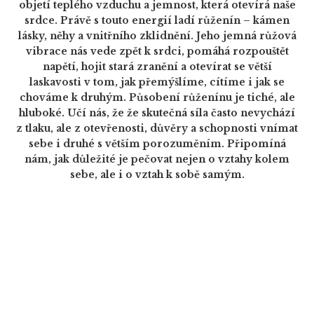
objetí teplého vzduchu a jemnost, která otevírá naše
srdce. Právě s touto energií ladí růženín – kámen
lásky, něhy a vnitřního zklidnění. Jeho jemná růžová
vibrace nás vede zpět k srdci, pomáhá rozpouštět
napětí, hojit stará zranění a otevírat se větší
laskavosti v tom, jak přemýšlíme, cítíme i jak se
chováme k druhým. Působení růženínu je tiché, ale
hluboké. Učí nás, že že skutečná síla často nevychází
z tlaku, ale z otevřenosti, důvěry a schopnosti vnímat
sebe i druhé s větším porozuměním. Připomíná
nám, jak důležité je pečovat nejen o vztahy kolem
sebe, ale i o vztah k sobě samým.