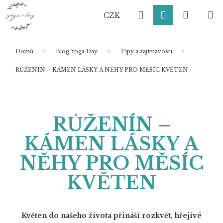
K
Přejít
Hledat
Přihlášení
Nákup
M
na
o
CZK
obsah
Zpět
Zpět
š
í
košík
k
Domů
Blog Yoga Day
Tipy a zajímavosti
Co potřebujete najít?
RŮŽENÍN – KÁMEN LÁSKY A NĚHY PRO MĚSÍC KVĚTEN
HLEDAT
RŮŽENÍN –
KÁMEN LÁSKY A
Doporučujeme
NĚHY PRO MĚSÍC
KVĚTEN
Květen do našeho života přináší rozkvět, hřejivé