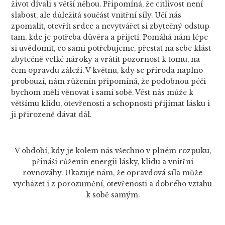
život dívali s větší něhou. Připomíná, že citlivost není
slabost, ale důležitá součást vnitřní síly. Učí nás
zpomalit, otevřít srdce a nevytvářet si zbytečný odstup
tam, kde je potřeba důvěra a přijetí. Pomáhá nám lépe
si uvědomit, co sami potřebujeme, přestat na sebe klást
zbytečně velké nároky a vrátit pozornost k tomu, na
čem opravdu záleží. V květnu, kdy se příroda naplno
probouzí, nám růženín připomíná, že podobnou péči
bychom měli věnovat i sami sobě. Vést nás může k
většímu klidu, otevřenosti a schopnosti přijímat lásku i
ji přirozeně dávat dál.
V období, kdy je kolem nás všechno v plném rozpuku,
přináší růženín energii lásky, klidu a vnitřní
rovnováhy. Ukazuje nám, že opravdová síla může
vycházet i z porozumění, otevřenosti a dobrého vztahu
k sobě samým.