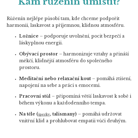
Kam růženín umístit?
Růženín nejlépe působí tam, kde chceme podpořit
harmonii, laskavost a příjemnou, klidnou atmosféru.
Ložnice
– podporuje uvolnění, pocit bezpečí a
láskyplnou energii.
Obývací prostor
– harmonizuje vztahy a přináší
měkčí, klidnější atmosféru do společného
prostoru.
Meditační nebo relaxační kout
– pomáhá ztišení,
napojení na sebe a práci s emocemi.
Pracovní stůl
– připomíná větší laskavost k sobě i
během výkonu a každodenního tempa.
Na těle (
, talismany)
– pomáhá udržovat
šperky
vnitřní klid a prohlubovat empatii vůči druhým.