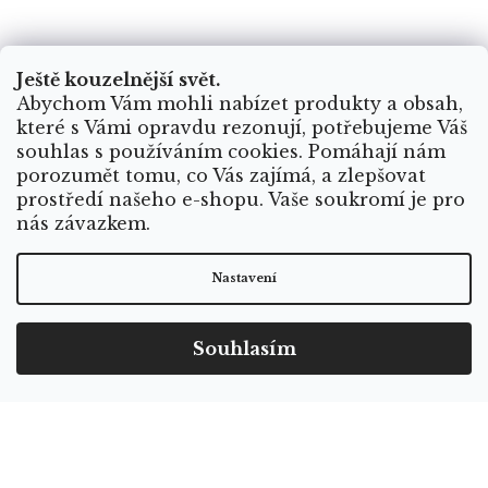
Ještě kouzelnější svět.
Abychom Vám mohli nabízet produkty a obsah,
PŘEDCHOZÍ ČLÁNEK
DALŠÍ ČLÁNEK
které s Vámi opravdu rezonují, potřebujeme Váš
souhlas s používáním cookies. Pomáhají nám
porozumět tomu, co Vás zajímá, a zlepšovat
prostředí našeho e-shopu. Vaše soukromí je pro
nás závazkem.
Z
á
Nastavení
p
Instagram
a
t
Souhlasím
í
Sledovat na Instagramu