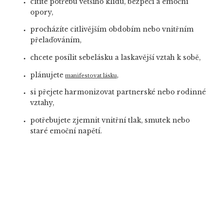
cítíte potřebu většího klidu, bezpečí a emoční
opory,
procházíte citlivějším obdobím nebo vnitřním
přelaďováním,
chcete posílit sebelásku a laskavější vztah k sobě,
plánujete
,
manifestovat lásku
si přejete harmonizovat partnerské nebo rodinné
vztahy,
potřebujete zjemnit vnitřní tlak, smutek nebo
staré emoční napětí.