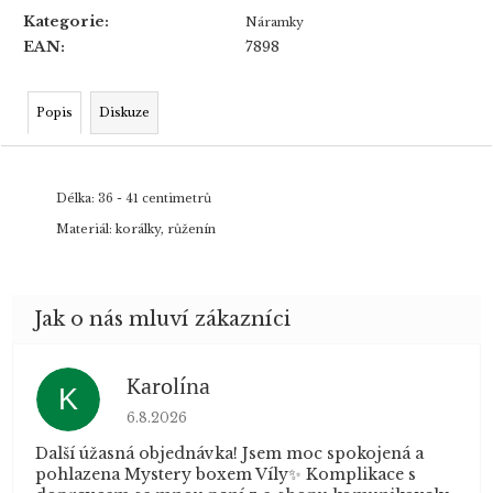
Kategorie
:
Náramky
EAN
:
7898
Popis
Diskuze
Délka: 36 - 41 centimetrů
Materiál: korálky, růženín
Karolína
K
Hodnocení obchodu je 5 z 5 hvězdiček.
6.8.2026
Další úžasná objednávka! Jsem moc spokojená a
pohlazena Mystery boxem Víly✨ Komplikace s