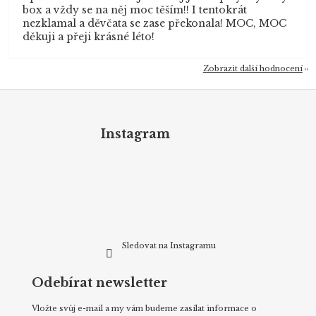
box a vždy se na něj moc těším!! I tentokrát
nezklamal a děvčata se zase překonala! MOC, MOC
děkuji a přeji krásné léto!
Zobrazit další hodnocení
Z
á
p
Instagram
a
t
í
Sledovat na Instagramu
Odebírat newsletter
Vložte svůj e-mail a my vám budeme zasílat informace o