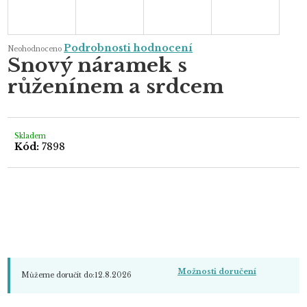
Průměrné
Podrobnosti hodnocení
Neohodnoceno
hodnocení
Snový náramek s
produktu
je
růženínem a srdcem
0,0
z
5
hvězdiček.
Skladem
Kód:
7898
Možnosti doručení
Můžeme doručit do:
12.8.2026