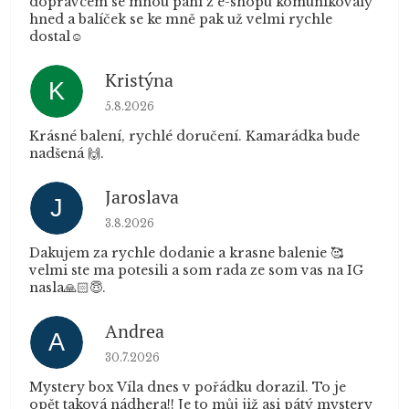
dopravcem se mnou paní z e-shopu komunikovaly
hned a balíček se ke mně pak už velmi rychle
dostal☺️
Kristýna
K
Hodnocení obchodu je 5 z 5 hvězdiček.
5.8.2026
Krásné balení, rychlé doručení. Kamarádka bude
nadšená 🙌.
Jaroslava
J
Hodnocení obchodu je 5 z 5 hvězdiček.
3.8.2026
Dakujem za rychle dodanie a krasne balenie 🥰
velmi ste ma potesili a som rada ze som vas na IG
nasla🙏🏻😇.
Andrea
A
Hodnocení obchodu je 5 z 5 hvězdiček.
30.7.2026
Mystery box Víla dnes v pořádku dorazil. To je
opět taková nádhera!! Je to můj již asi pátý mystery