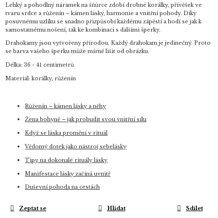
Lehký a pohodlný náramek na šňůrce zdobí drobné korálky, přívěšek ve
tvaru srdce a růženín – kámen lásky, harmonie a vnitřní pohody. Díky
posuvnému uzlíku se snadno přizpůsobí každému zápěstí a hodí se jak k
samostatnému nošení, tak ke kombinaci s dalšími šperky.
Drahokamy jsou vytvořeny přírodou. Každý drahokam je jedinečný. Proto
se barva vašeho šperku může mírně lišit od obrázku.
Délka: 36 - 41 centimetrů
Materiál: korálky, růženín
Růženín – kámen lásky a něhy
Žena bohyně – jak probudit svou vnitřní sílu
Když se láska promění v rituál
Vědomý dotek jako nástroj sebelásky
Tipy na dokonalé rituály lásky
Manifestace lásky začíná uvnitř
Duševní pohoda na cestách
Zeptat se
Hlídat
Sdílet