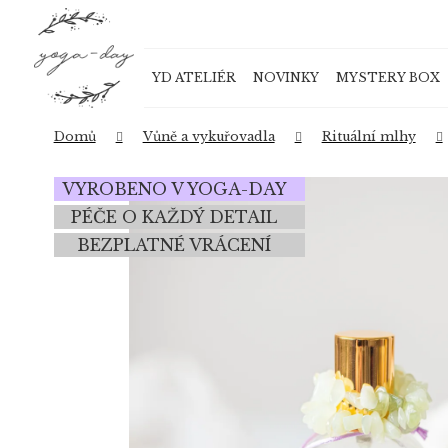
K
Přejít
o
na
Zpět
Zpět
obsah
š
do
do
YD ATELIÉR
NOVINKY
MYSTERY BOX
í
obchodu
obchodu
k
Domů
Vůně a vykuřovadla
Rituální mlhy
VYROBENO V YOGA-DAY
PÉČE O KAŽDÝ DETAIL
BEZPLATNÉ VRÁCENÍ