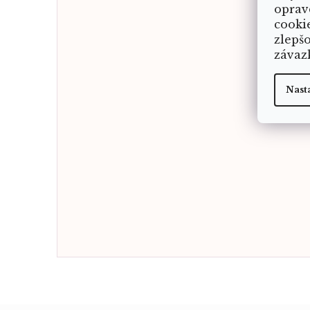
oprav
cooki
zlepš
závaz
Nast