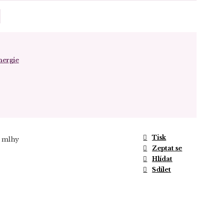
energie
Tisk
í mlhy
Zeptat se
Hlídat
Sdílet