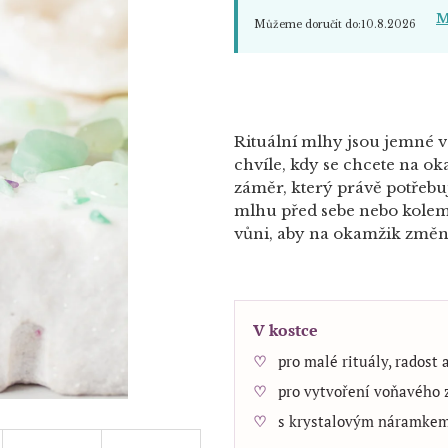
M
Můžeme doručit do:
10.8.2026
Rituální mlhy jsou jemné v
chvíle, kdy se chcete na o
záměr, který právě potřebuj
mlhu před sebe nebo kolem 
vůni, aby na okamžik změni
V kostce
pro malé rituály, radost 
pro vytvoření voňavého 
s krystalovým náramkem