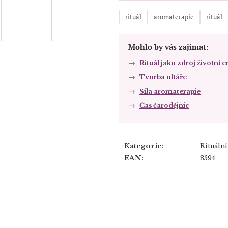
rituál
aromaterapie
rituál
Mohlo by vás zajímat:
Rituál jako zdroj životní 
Tvorba oltáře
Síla aromaterapie
Čas čarodějnic
Kategorie
:
Rituáln
EAN
:
8594