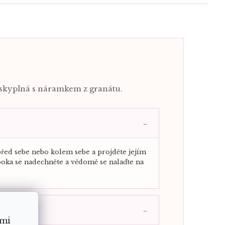
áskyplná s náramkem z granátu.
před sebe nebo kolem sebe a projděte jejím
boka se nadechněte a vědomě se nalaďte na
ámi