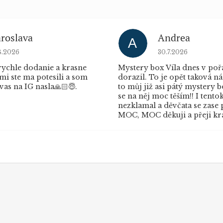
aroslava
Andrea
A
dnocení obchodu je 5 z 5 hvězdiček.
Hodnocení obchod
8.2026
30.7.2026
ychle dodanie a krasne
Mystery box Víla dnes v po
mi ste ma potesili a som
dorazil. To je opět taková ná
vas na IG nasla🙏🏻😇.
to můj již asi pátý mystery 
se na něj moc těším!! I tento
nezklamal a děvčata se zase 
MOC, MOC děkuji a přeji krá