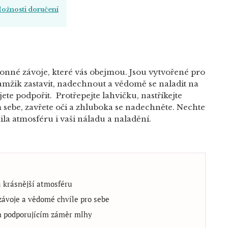
ožnosti doručení
onné závoje, které vás obejmou. Jsou vytvořené pro
kamžik zastavit, nadechnout a vědomě se naladit na
ete podpořit. Protřepejte lahvičku, nastříkejte
sebe, zavřete oči a zhluboka se nadechněte. Nechte
la atmosféru i vaši náladu a naladění.
a krásnější atmosféru
závoje a vědomé chvíle pro sebe
 podporujícím záměr mlhy