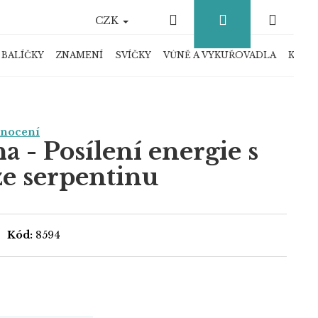
Hledat
Přihlášení
Náku
CZK
košík
 BALÍČKY
ZNAMENÍ
SVÍČKY
VŮNĚ A VYKUŘOVADLA
KRYS
dnocení
a - Posílení energie s
e serpentinu
Kód:
8594