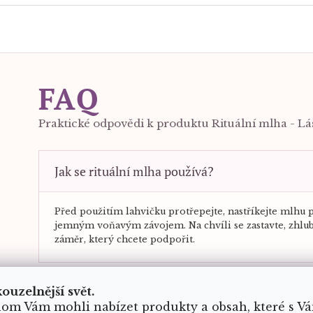
FAQ
Praktické odpovědi k produktu Rituální mlha - L
Jak se rituální mlha používá?
Před použitím lahvičku protřepejte, nastříkejte mlhu 
jemným voňavým závojem. Na chvíli se zastavte, zhlu
záměr, který chcete podpořit.
Kdy mohu rituální mlhu použít?
kouzelnější svět.
om Vám mohli nabízet produkty a obsah, které s V