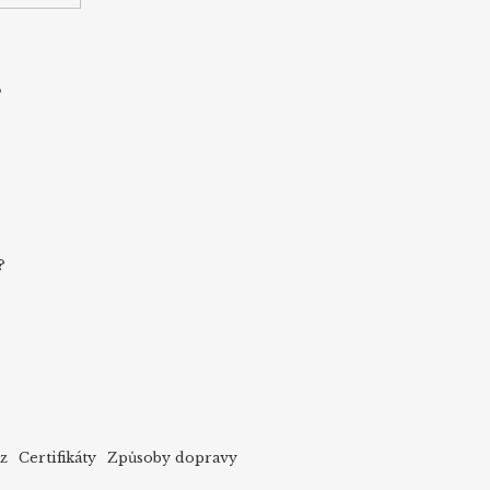
s
?
cz
Certifikáty
Způsoby dopravy