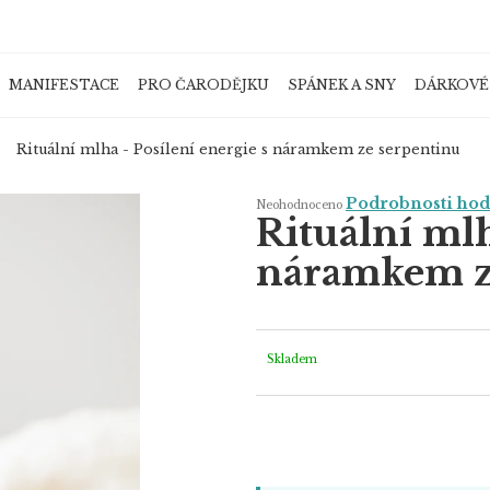
MANIFESTACE
PRO ČARODĚJKU
SPÁNEK A SNY
DÁRKOVÉ
Co potřebujete najít?
Rituální mlha - Posílení energie s náramkem ze serpentinu
Průměrné
Podrobnosti ho
Neohodnoceno
hodnocení
Rituální mlh
produktu
je
HLEDAT
0,0
náramkem z
z
5
hvězdiček.
Doporučujeme
Skladem