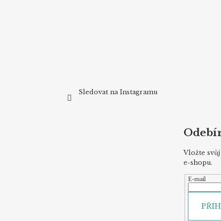
t
í
Sledovat na Instagramu
Odebír
Vložte svů
e-shopu.
E-mail
PŘIH