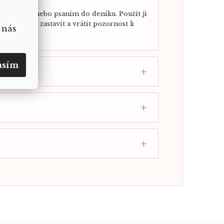
adem karet nebo psaním do deníku. Použít ji
otřebujete zastavit a vrátit pozornost k
 nás
asím
ysl?