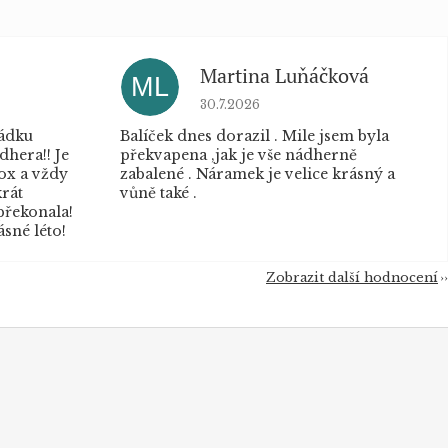
Martina Luňáčková
ML
u je 5 z 5 hvězdiček.
Hodnocení obchodu je 5 z 5 hvěz
30.7.2026
řádku
Balíček dnes dorazil . Mile jsem byla
dhera!! Je
překvapena ,jak je vše nádherně
box a vždy
zabalené . Náramek je velice krásný a
krát
vůně také .
překonala!
sné léto!
Zobrazit další hodnocení