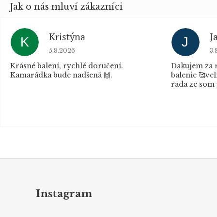
Kristýna
J
K
J
Hodnocení obchodu je 5 z 5 hvězdiček.
Ho
5.8.2026
3.
Krásné balení, rychlé doručení.
Dakujem za r
Kamarádka bude nadšená 🙌.
balenie 🥰vel
rada ze som 
Z
á
p
Instagram
a