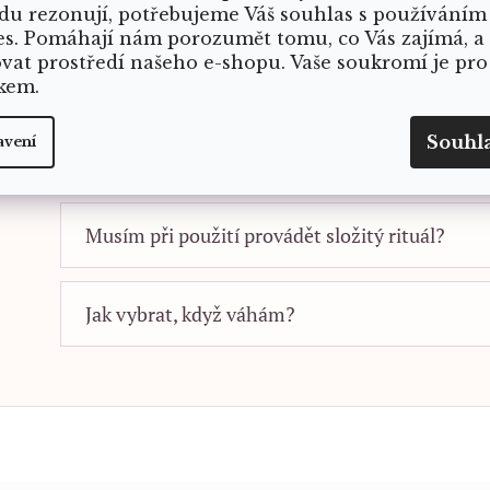
du rezonují, potřebujeme Váš souhlas s používáním
Mlha se hodí ráno i večer, před meditací, jógou, výkl
es. Pomáhají nám porozumět tomu, co Vás zajímá, a
můžete také při očistě prostoru nebo kdykoliv, kdy se p
ovat prostředí našeho e-shopu. Vaše soukromí je pro
sobě.
kem.
Souhl
avení
Musím být čarodějka, aby mi produkt dával sm
Musím při použití provádět složitý rituál?
Jak vybrat, když váhám?