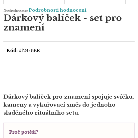
Průměrné
Podrobnosti hodnocení
Neohodnoceno
hodnocení
Dárkový balíček - set pro
produktu
je
znamení
0,0
z
5
hvězdiček.
Kód:
5124/BER
Dárkový balíček pro znamení spojuje svíčku,
kameny a vykuřovací směs do jednoho
sladěného rituálního setu.
Proč potěší?