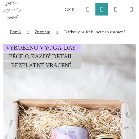
K
Přejít
Hledat
Přihlášení
Nákup
M
na
o
CZK
obsah
Zpět
Zpět
š
í
košík
k
Domů
Znamení
Dárkový balíček - set pro znamení
Co potřebujete najít?
VYROBENO V YOGA-DAY
PÉČE O KAŽDÝ DETAIL
BEZPLATNÉ VRÁCENÍ
HLEDAT
Doporučujeme