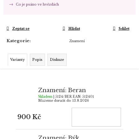
Co je psáno ve hvězdách
Zeptat se
Hlídat
Sdílet
Kategorie
:
Znamení
Varianty
Popis
Diskuze
Znamení: Beran
Skladem
| 5124/BER
EAN:
512401
Můžeme doručit do:
13.8.2026
900 Kč
Znamení: Býk