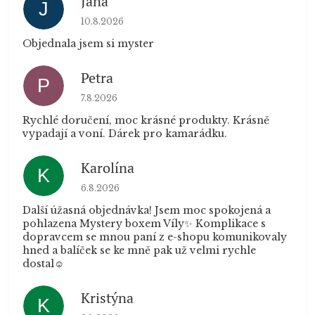
Jana
J
Hodnocení obchodu je 5 z 5 hvězdiček.
10.8.2026
Objednala jsem si myster
Petra
P
Hodnocení obchodu je 5 z 5 hvězdiček.
7.8.2026
Rychlé doručení, moc krásné produkty. Krásně
vypadají a voní. Dárek pro kamarádku.
Karolína
K
Hodnocení obchodu je 5 z 5 hvězdiček.
6.8.2026
Další úžasná objednávka! Jsem moc spokojená a
pohlazena Mystery boxem Víly✨ Komplikace s
dopravcem se mnou paní z e-shopu komunikovaly
hned a balíček se ke mně pak už velmi rychle
dostal☺️
Kristýna
K
Hodnocení obchodu je 5 z 5 hvězdiček.