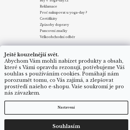
My v Yoga-day.cz
Reklamace
Proč nakupovat u yoga-day ?
Certifikáty
Způsoby dopravy
Puncovní značky
Velkoobchodní odběr
Ještě kouzelnější svět.
Obchodní podmínky
Kontakty
My v Yoga Day
Blog
Reklamace
Proč nakupovat u yoga-day.cz
Certifikáty
Abychom Vám mohli nabízet produkty a obsah,
Způsoby dopravy
které s Vámi opravdu rezonují, potřebujeme Váš
souhlas s používáním cookies. Pomáhají nám
porozumět tomu, co Vás zajímá, a zlepšovat
Vytvořil Shoptet
prostředí našeho e-shopu. Vaše soukromí je pro
nás závazkem.
Copyright 2026
Yoga Day
. Všechna práva vyhrazena.
Nastavení
Souhlasím