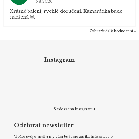
5.8.2026
Krásné balení, rychlé doručení. Kamarádka bude
nadšená 🙌.
Zobrazit další hodnocení
Z
á
p
Instagram
a
t
í
Sledovat na Instagramu
Odebírat newsletter
Vložte svůj e-mail a my vám budeme zasílat informace o