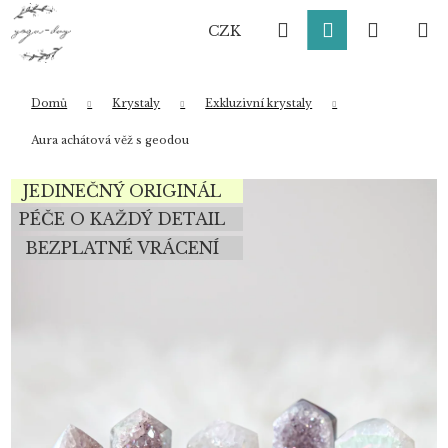
K
Přejít
Hledat
Přihlášení
Nákup
M
na
o
CZK
obsah
Zpět
Zpět
š
í
košík
k
Domů
Krystaly
Exkluzivní krystaly
Co potřebujete najít?
Aura achátová věž s geodou
JEDINEČNÝ ORIGINÁL
HLEDAT
PÉČE O KAŽDÝ DETAIL
BEZPLATNÉ VRÁCENÍ
Doporučujeme