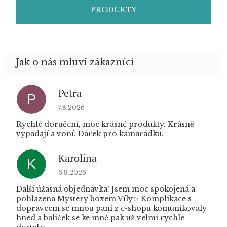
PRODUKTY
Petra
P
Hodnocení obchodu je 5 z 5 hvězdiček.
7.8.2026
Rychlé doručení, moc krásné produkty. Krásně
vypadají a voní. Dárek pro kamarádku.
Karolína
K
Hodnocení obchodu je 5 z 5 hvězdiček.
6.8.2026
Další úžasná objednávka! Jsem moc spokojená a
pohlazena Mystery boxem Víly✨ Komplikace s
dopravcem se mnou paní z e-shopu komunikovaly
hned a balíček se ke mně pak už velmi rychle