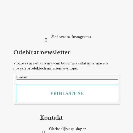
t
í
Sledovat na Instagramu
Odebírat newsletter
Vložte svůj e-mail a my vám budeme zasílat informace o
nových produktech na našem e-shopu.
E-mail
PŘIHLÁSIT SE
Kontakt
Obchod
@
yoga-day.cz