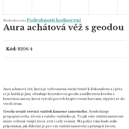
Průměrné
Podrobnosti hodnocení
Neohodnoceno
hodnocení
Aura achátová věž s geodou
produktu
je
0,0
z
5
hvězdiček.
Kód:
8206/4
Aura achátová věž, která je vybroušená ručně téměř k dokonalosti a i přes
to je každá je jiná, obsahuje krystalovou geodu a nádhernou kresbu s
konečnou aurou, která vytváří povrch hrající všemi barvami, třpytící se do
všech stran.
Geoda uvnitř otevírá vnitřek kamene samotného.
Symbolizuje
propojení světa, života a vašeho vnitřního já. To jak vaše vnitřní nastavení
může ovlivnit vnější život, svět i celý vesmír. Na polici vám bude stále
připomínat, jak důležité je pro vás vnitřní nastavení a přístup k životu.