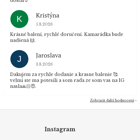
dostal☺️
Kristýna
K
Hodnocení obchodu je 5 z 5 hvězdiček.
5.8.2026
Krásné balení, rychlé doručení. Kamarádka bude
nadšená 🙌.
Jaroslava
J
Hodnocení obchodu je 5 z 5 hvězdiček.
3.8.2026
Dakujem za rychle dodanie a krasne balenie 🥰
velmi ste ma potesili a som rada ze som vas na IG
nasla🙏🏻😇.
Zobrazit další hodnocení
Z
á
p
Instagram
a