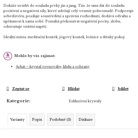
Dokáže uvádět do souladu prvky jin a jang. Tzn. že umí dát do souladu
pozitivní a negativní síly, které udržují celý vesmír pohromadě.
Podporuje
sebedůvěru, posiluje soustředění a správná rozhodnutí, dodává odvahu a
upřímnost k sama sobě.
Pomáhá překonávat negativní pocity, zlobu,
odstraňuje vnitřní napětí.
Ideální místa: meditační koutek, jógový koutek, ložnice a dětský pokoj
Mohlo by vás zajímat:
Achát – krystal rovnováhy, klidu a ochrany
Zeptat se
Hlídat
Sdílet
Kategorie
:
Exkluzivní krystaly
Varianty
Popis
Podobné (3)
Diskuze