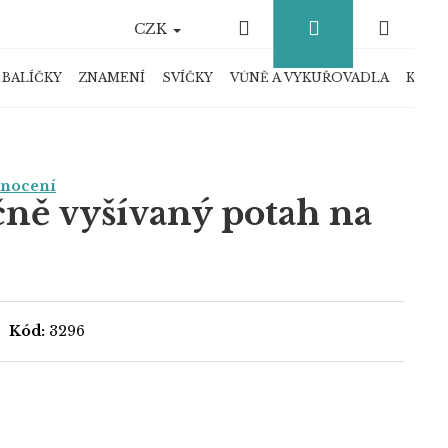
Hledat
Přihlášení
Náku
CZK
košík
 BALÍČKY
ZNAMENÍ
SVÍČKY
VŮNĚ A VYKUŘOVADLA
KRYS
dnocení
čně vyšívaný potah na
Kód:
3296