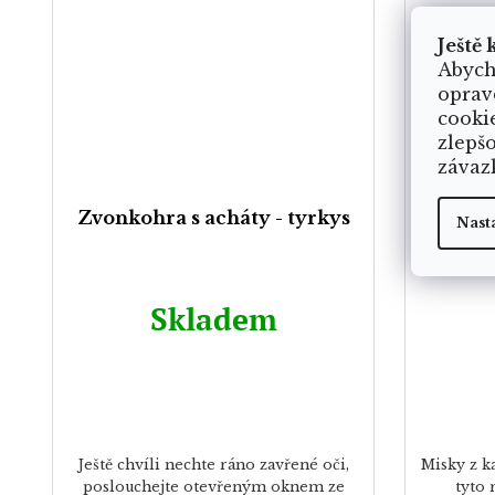
Ještě 
Abych
oprav
cooki
zlepš
závaz
Zvonkohra s acháty - tyrkys
Uniká
Nast
Skladem
Ještě chvíli nechte ráno zavřené oči,
Misky z k
poslouchejte otevřeným oknem ze
tyto 