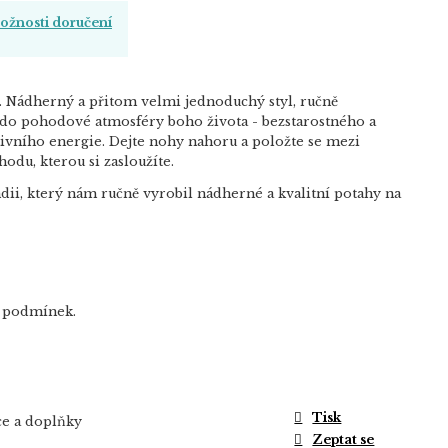
žnosti doručení
ý. Nádherný a přitom velmi jednoduchý styl, ručně
 do pohodové atmosféry boho života - bezstarostného a
vního energie. Dejte nohy nahoru a položte se mezi
hodu, kterou si zasloužíte.
dii, který nám ručně vyrobil nádherné a kvalitní potahy na
ch podmínek.
Tisk
e a doplňky
Zeptat se