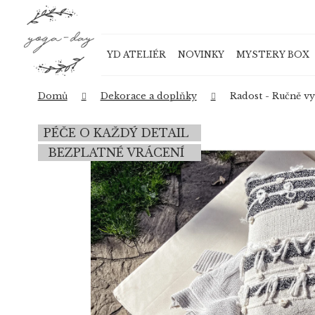
K
Přejít
o
na
Zpět
Zpět
obsah
š
do
do
YD ATELIÉR
NOVINKY
MYSTERY BOX
í
obchodu
obchodu
k
Domů
Dekorace a doplňky
Radost - Ručně vy
PÉČE O KAŽDÝ DETAIL
BEZPLATNÉ VRÁCENÍ