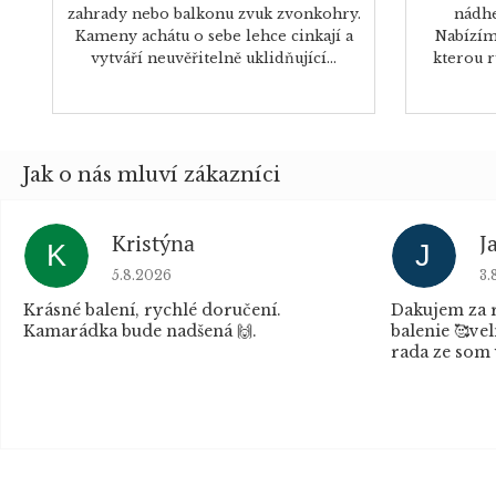
zahrady nebo balkonu zvuk zvonkohry.
nádhe
Kameny achátu o sebe lehce cinkají a
Nabízíme
vytváří neuvěřitelně uklidňující...
kterou r
Kristýna
J
K
J
Hodnocení obchodu je 5 z 5 hvězdiček.
Ho
5.8.2026
3.
Krásné balení, rychlé doručení.
Dakujem za r
Kamarádka bude nadšená 🙌.
balenie 🥰vel
rada ze som 