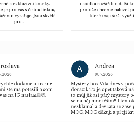
rné a exkluzivní kousky.
nabídku rozšířili o další kr
 je pro vás s čistou láskou,
protože chceme nabízet p
ůženín vyzařuje. Jsou skvělé
které mají širší využití
pro...
aroslava
Andrea
A
dnocení obchodu je 5 z 5 hvězdiček.
Hodnocení obchod
8.2026
30.7.2026
ychle dodanie a krasne
Mystery box Víla dnes v po
mi ste ma potesili a som
dorazil. To je opět taková ná
vas na IG nasla🙏🏻😇.
to můj již asi pátý mystery 
se na něj moc těším!! I tento
nezklamal a děvčata se zase 
MOC, MOC děkuji a přeji krá