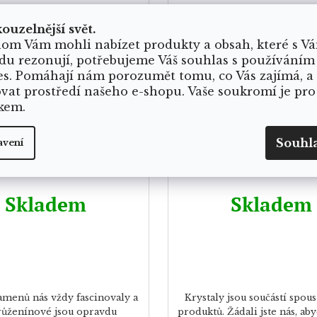
kouzelnější svět.
om Vám mohli nabízet produkty a obsah, které s V
du rezonují, potřebujeme Váš souhlas s používáním
es. Pomáhají nám porozumět tomu, co Vás zajímá, a
ovat prostředí našeho e-shopu. Vaše soukromí je pro
kem.
tní růženínová miska
Achátový podtácek 
Souhl
avení
gold
Skladem
Skladem
amenů nás vždy fascinovaly a
Krystaly jsou součástí spous
růženínové jsou opravdu
produktů. Žádali jste nás, a