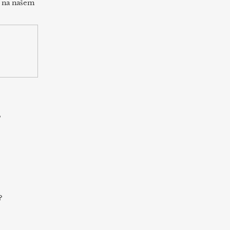
h na našem
s
?