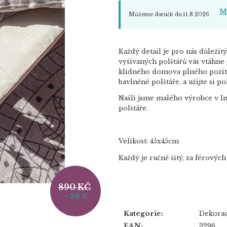
Mo
Můžeme doručit do:
11.8.2026
Každý detail je pro nás důležit
vyšívaných polštářů vás vtáhne
klidného domova plného poziti
bavlněné polštáře, a užijte si po
Našli jsme malého výrobce v In
polštáře.
Velikost: 45x45cm
Každý je ručně šitý, za férový
890 KČ
–56 %
Kategorie
:
Dekorac
EAN
:
3296