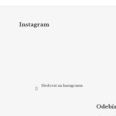
Z
á
p
Instagram
a
t
í
Sledovat na Instagramu
Odebír