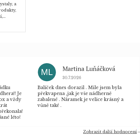
ystaly, a
rodukty,
,...
Martina Luňáčková
ML
u je 5 z 5 hvězdiček.
Hodnocení obchodu je 5 z 5 hvěz
30.7.2026
řádku
Balíček dnes dorazil . Mile jsem byla
dhera!! Je
překvapena ,jak je vše nádherně
box a vždy
zabalené . Náramek je velice krásný a
krát
vůně také .
překonala!
sné léto!
Zobrazit další hodnocení