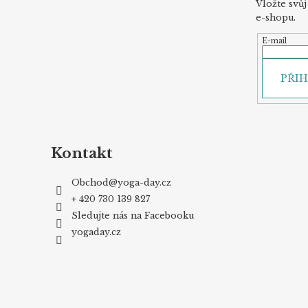
Vložte svů
e-shopu.
E-mail
PŘIH
Kontakt
Obchod
@
yoga-day.cz
+ 420 730 139 827
Sledujte nás na Facebooku
yogaday.cz