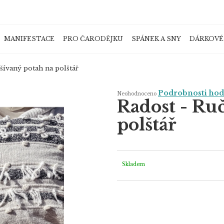
MANIFESTACE
PRO ČARODĚJKU
SPÁNEK A SNY
DÁRKOVÉ
Co potřebujete najít?
šívaný potah na polštář
Průměrné
Podrobnosti ho
Neohodnoceno
hodnocení
Radost - Ru
produktu
je
HLEDAT
0,0
polštář
z
5
hvězdiček.
Doporučujeme
Skladem