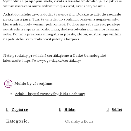
Symbolizuje
propojení světa, života a vašeho vnitřního já.
To jak vaše
vnitřní nastavení může ovlivnit vnější život, svět i celý vesmír.
Achát
do našeho života dodává rovnováhu. Dokáže uvádět
do souladu
prvky jin a jang
. Tzn. že umí dát do souladu pozitivní a negativní síly,
které udržují celý vesmír pohromadě. Podporuje sebedůvěru, posiluje
soustředění a správná rozhodnutí, dodává odvahu a upřímnost k sama
sobě. Pomáhá překonávat
negativní pocity
,
zlobu, odstraňuje vnitřní
napětí
. Achát vám dodá pocit jistoty a bezpečí.
Naše produkty pravidelně certifikujeme u České Gemologické
laboratoře:
https://www.yoga-day.cz/certifikaty/
Mohlo by vás zajímat:
Achát – krystal rovnováhy, klidu a ochrany
Zeptat se
Hlídat
Sdílet
Kategorie
:
Obelisky a Koule