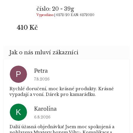
číslo: 20 - 39g
Vyprodáno
| 6272/20
EAN:
6272020
410 Kč
Petra
P
Hodnocení obchodu je 5 z 5 hvězdiček.
7.8.2026
Rychlé doručení, moc krásné produkty. Krásně
vypadají a voní. Dárek pro kamarádku.
Karolína
K
Hodnocení obchodu je 5 z 5 hvězdiček.
6.8.2026
Další úžasná objednávka! Jsem moc spokojená a
pohlazena Mystery boxem Víly✨ Komplikace s