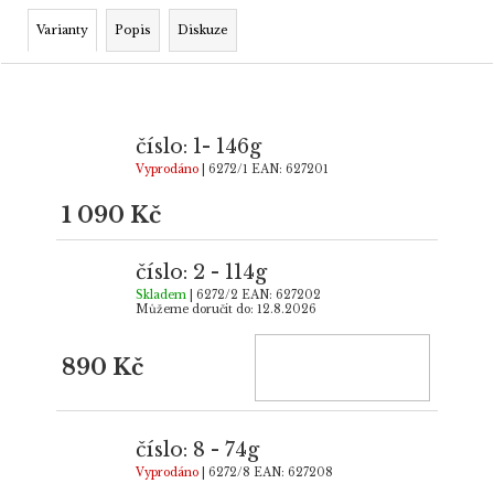
Varianty
Popis
Diskuze
číslo: 1- 146g
Vyprodáno
| 6272/1
EAN:
627201
1 090 Kč
číslo: 2 - 114g
Skladem
| 6272/2
EAN:
627202
Můžeme doručit do:
12.8.2026
890 Kč
číslo: 8 - 74g
Vyprodáno
| 6272/8
EAN:
627208