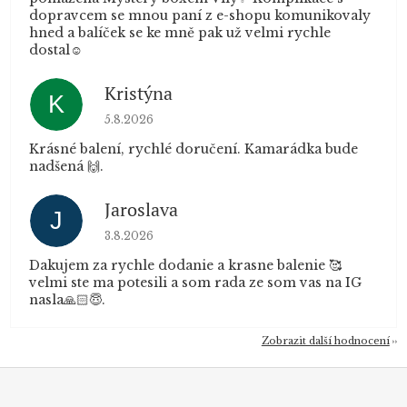
dopravcem se mnou paní z e-shopu komunikovaly
hned a balíček se ke mně pak už velmi rychle
dostal☺️
Kristýna
K
Hodnocení obchodu je 5 z 5 hvězdiček.
5.8.2026
Krásné balení, rychlé doručení. Kamarádka bude
nadšená 🙌.
Jaroslava
J
Hodnocení obchodu je 5 z 5 hvězdiček.
3.8.2026
Dakujem za rychle dodanie a krasne balenie 🥰
velmi ste ma potesili a som rada ze som vas na IG
nasla🙏🏻😇.
Zobrazit další hodnocení
Z
á