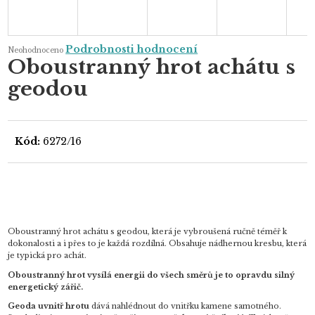
Průměrné
Podrobnosti hodnocení
Neohodnoceno
hodnocení
Oboustranný hrot achátu s
produktu
je
geodou
0,0
z
5
hvězdiček.
Kód:
6272/16
Oboustranný hrot achátu s geodou, která je vybroušená ručně téměř k
dokonalosti a i přes to je každá rozdílná. Obsahuje nádhernou kresbu, která
je typická pro achát.
Oboustranný hrot vysílá energii do všech směrů je to opravdu silný
energetický zářič.
Geoda uvnitř hrotu
dává nahlédnout do vnitřku kamene samotného.