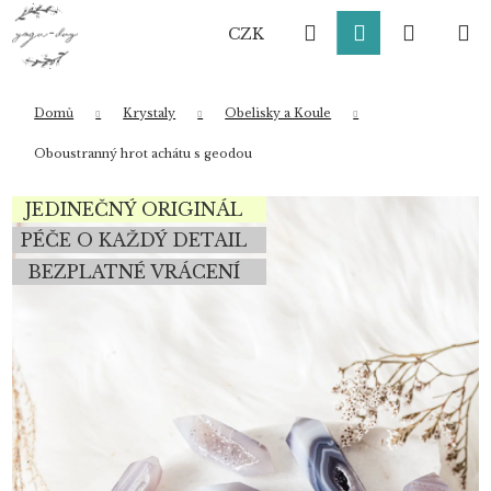
K
Přejít
Hledat
Přihlášení
Nákup
M
na
o
CZK
obsah
Zpět
Zpět
š
í
košík
k
Domů
Krystaly
Obelisky a Koule
Co potřebujete najít?
Oboustranný hrot achátu s geodou
JEDINEČNÝ ORIGINÁL
HLEDAT
PÉČE O KAŽDÝ DETAIL
BEZPLATNÉ VRÁCENÍ
Doporučujeme