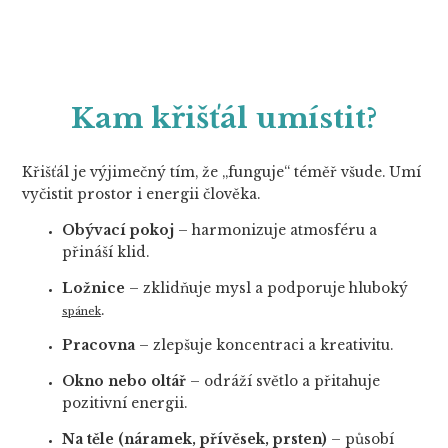
Kam křišťál umístit?
Křišťál je výjimečný tím, že „funguje“ téměř všude. Umí
vyčistit prostor i energii člověka.
Obývací pokoj
– harmonizuje atmosféru a
přináší klid.
Ložnice
– zklidňuje mysl a podporuje hluboký
.
spánek
Pracovna
– zlepšuje koncentraci a kreativitu.
Okno nebo oltář
– odráží světlo a přitahuje
pozitivní energii.
Na těle (náramek, přívěsek, prsten)
– působí