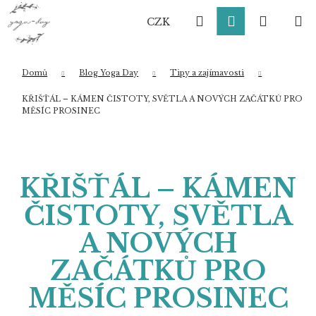
K
Přejít
Hledat
Přihlášení
Nákup
M
na
o
CZK
obsah
Zpět
Zpět
š
í
košík
k
Domů
Blog Yoga Day
Tipy a zajímavosti
Co potřebujete najít?
KŘIŠŤÁL – KÁMEN ČISTOTY, SVĚTLA A NOVÝCH ZAČÁTKŮ PRO
MĚSÍC PROSINEC
HLEDAT
KŘIŠŤÁL – KÁMEN
ČISTOTY, SVĚTLA
Doporučujeme
A NOVÝCH
ZAČÁTKŮ PRO
MĚSÍC PROSINEC