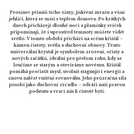
Prosinec přináší ticho zimy, jiskření mrazu a vůni
jehličí, která se mísí s teplem domova.
Po krátkých
dnech přicházejí dlouhé noci
a
plamínky
svíček
připomín
ají
, že i uprostřed temnoty může
te
vidět
světlo
. V tomto období přichází na scénu
křišťál
–
kámen čistoty, světla a duchovní obnovy. Tento
univerzální krystal je symbolem zrození, očisty a
nových začátků, ideální pro přelom roku, kdy se
loučíme se starým a otevíráme novému. Křišťál
pomáhá pročistit mysl, uvolnit stagnující energii a
znovu nalézt vnitřní rovnováhu. Jeho průzračná síla
působí jako duchovní zrcadlo – odráží naši pravou
podstatu a vrací nás k čistotě bytí.