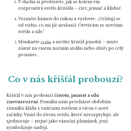
V duchu si představte, jak se kolem vás
rozprostírá světlo křišťálu – čiré, jemné a klidné.
Vezměte kámen do rukou a vyslovte: „Očišťuji se
od všeho, co mi již neslouží. Otevírám se novému
světlu a síle.“
Sfoukněte
a nechte křišťál působit – může
svíčku
zůstat na vašem nočním stolku nebo oltáři po celý
prosinec.
Co v nás křišťál probouzí?
Křišťál v nás probouzí
čistotu, jasnost a sílu
znovuzrození
. Pomáhá nám procházet obdobím
zimního klidu s vnitřním světlem a vírou v nové
začátky. Vnáší do života světlo, které nerozptyluje, ale
sjednocuje – stejně jako vánoční plamínek, jenž
symbolizuje naději.