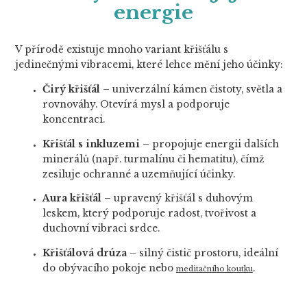
energie
V přírodě existuje mnoho variant křišťálu s
jedinečnými vibracemi, které lehce mění jeho účinky:
Čirý křišťál
– univerzální kámen čistoty, světla a
rovnováhy. Otevírá mysl a podporuje
koncentraci.
Křišťál s inkluzemi
– propojuje energii dalších
minerálů (např. turmalínu či hematitu), čímž
zesiluje ochranné a uzemňující účinky.
Aura křišťál
– upravený křišťál s duhovým
leskem, který podporuje radost, tvořivost a
duchovní vibraci srdce.
Křišťálová drúza
– silný čistič prostoru, ideální
do obývacího pokoje nebo
.
meditačního koutku