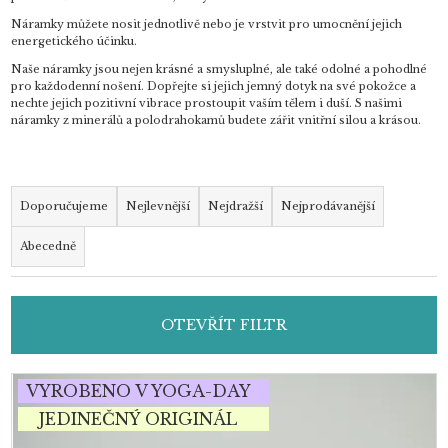
Náramky můžete nosit jednotlivě nebo je vrstvit pro umocnění jejich
energetického účinku.
Naše náramky jsou nejen krásné a smysluplné, ale také odolné a pohodlné
pro každodenní nošení. Dopřejte si jejich jemný dotyk na své pokožce a
nechte jejich pozitivní vibrace prostoupit vaším tělem i duší. S našimi
náramky z minerálů a polodrahokamů budete zářit vnitřní silou a krásou.
Ř
a
Doporučujeme
Nejlevnější
Nejdražší
Nejprodávanější
z
Abecedně
e
n
í
OTEVŘÍT FILTR
p
r
o
V
VYROBENO V YOGA-DAY
d
ý
JEDINEČNÝ ORIGINÁL
u
p