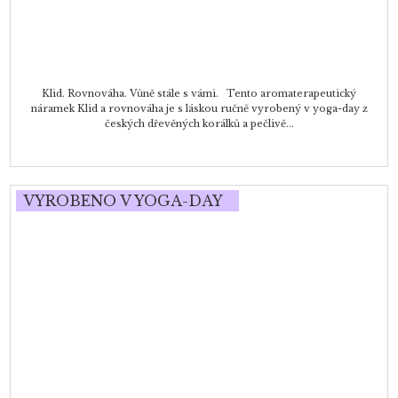
Klid. Rovnováha. Vůně stále s vámi. Tento aromaterapeutický
náramek Klid a rovnováha je s láskou ručně vyrobený v yoga-day z
českých dřevěných korálků a pečlivě...
VYROBENO V YOGA-DAY