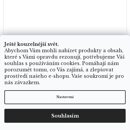
Ještě kouzelnější svět.
Náramek s achátem - Intuice
Abychom Vám mohli nabízet produkty a obsah,
které s Vámi opravdu rezonují, potřebujeme Váš
souhlas s používáním cookies. Pomáhají nám
porozumět tomu, co Vás zajímá, a zlepšovat
Skladem
prostředí našeho e-shopu. Vaše soukromí je pro
nás závazkem.
Nastavení
Krystaly mají nejsilnější účinky, pokud je máte v těsné
blízkosti. Náramky z minerálů podpoří tok vašich energií a sílu. Chtěli
Souhlasím
jsme lehké náramky s minerály, svobodné a...