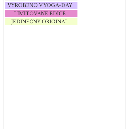
VYROBENO V YOGA-DAY
LIMITOVANÉ EDICE
JEDINEČNÝ ORIGINÁL