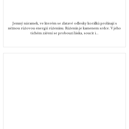
Jemný náramek, ve kterém se zlatavé odlesky korálků prolínají s
něžnou růžovou energií růženínu. Růženín je kamenem srdce. V jeho
tichém záření se probouzí láska, soucit i...