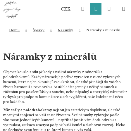
K
Přejít
Hledat
Přihlášení
Nákup
M
na
o
CZK
obsah
Zpět
Zpět
š
í
košík
k
Domů
Šperky
Náramky
Náramky z minerálů
Co potřebujete najít?
Náramky z minerálů
HLEDAT
Objevte kouzlo a sílu přírody s našimi náramky z minerálů a
polodrahokamů. Každý náramek je pečlivě vytvořen z ručně vybraných
kamenů, které nejen okouzlují svou krásou, ale také přinášejí do vašeho
života harmonii a rovnováhu. Ať už hledáte jemný a něžný náramek z
Doporučujeme
růženínu pro posílení lásky a soucitu, nebo nápadný a energický náramek z
tyrkysů pro podporu komunikace a sebevyjádření, naše kolekce má něco
pro každého.
Minerály a polodrahokamy
nejsou jen estetickým doplňkem, ale také
mocnými spojenci na vaší cestě životem. Své náramky vybírejte podle
vlastností jednotlivých kamenů – například jaspis vám dodá odvahu a
vytrvalost, zatímco ametyst podpoří vaši intuici a duchovní rozvoj. Nebo
poslechněte svou intuici a to, který kámen si vás volá.