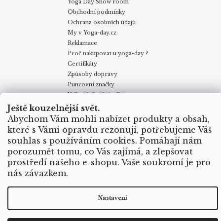
Yoga Day Show room
Obchodní podmínky
Ochrana osobních údajů
My v Yoga-day.cz
Reklamace
Proč nakupovat u yoga-day ?
Certifikáty
Způsoby dopravy
Puncovní značky
Velkoobchodní odběr
Ještě kouzelnější svět.
Abychom Vám mohli nabízet produkty a obsah,
Obchodní podmínky
Kontakty
My v Yoga Day
Blog
které s Vámi opravdu rezonují, potřebujeme Váš
Reklamace
Proč nakupovat u yoga-day.cz
Certifikáty
souhlas s používáním cookies. Pomáhají nám
Způsoby dopravy
porozumět tomu, co Vás zajímá, a zlepšovat
prostředí našeho e-shopu. Vaše soukromí je pro
nás závazkem.
Vytvořil Shoptet
Copyright 2026
Yoga Day
. Všechna práva vyhrazena.
Nastavení