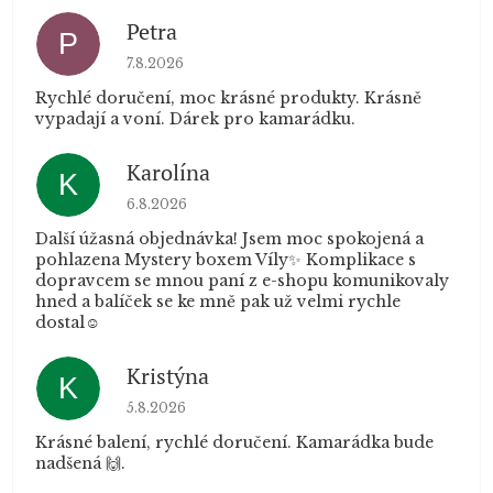
Petra
P
Hodnocení obchodu je 5 z 5 hvězdiček.
7.8.2026
Rychlé doručení, moc krásné produkty. Krásně
vypadají a voní. Dárek pro kamarádku.
Karolína
K
Hodnocení obchodu je 5 z 5 hvězdiček.
6.8.2026
Další úžasná objednávka! Jsem moc spokojená a
pohlazena Mystery boxem Víly✨ Komplikace s
dopravcem se mnou paní z e-shopu komunikovaly
hned a balíček se ke mně pak už velmi rychle
dostal☺️
Kristýna
K
Hodnocení obchodu je 5 z 5 hvězdiček.
5.8.2026
Krásné balení, rychlé doručení. Kamarádka bude
nadšená 🙌.