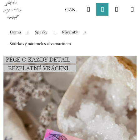
K
Přejít
Hledat
Přihlášení
Nákup
M
na
o
CZK
obsah
Zpět
Zpět
š
í
košík
k
Domů
Šperky
Náramky
Co potřebujete najít?
Šňůrkový náramek s akvamarínem
PÉČE O KAŽDÝ DETAIL
HLEDAT
BEZPLATNÉ VRÁCENÍ
Doporučujeme