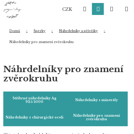
K
Přejít
Hledat
Přihlášení
Nákup
M
na
o
CZK
obsah
Zpět
Zpět
š
í
košík
k
Domů
Šperky
Náhrdelníky a přívěšky
Co potřebujete najít?
Náhrdelníky pro znamení zvěrokruhu
HLEDAT
Náhrdelníky pro znamení
zvěrokruhu
Doporučujeme
Stříbrné náhrdelníky Ag
Náhrdelníky s minerály
925/1000
Náhrdelníky pro znamení
Náhrdelníky z chirurgické oceli
zvěrokruhu