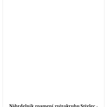
Náhrdelník znamení zvěrokruhu Střelec -