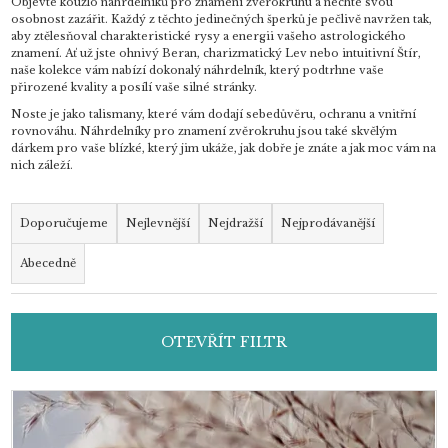
Objevte kouzlo náhrdelníků pro znamení zvěrokruhu a nechte svou
osobnost zazářit. Každý z těchto jedinečných šperků je pečlivě navržen tak,
aby ztělesňoval charakteristické rysy a energii vašeho astrologického
znamení. Ať už jste ohnivý Beran, charizmatický Lev nebo intuitivní Štír,
naše kolekce vám nabízí dokonalý náhrdelník, který podtrhne vaše
přirozené kvality a posílí vaše silné stránky.
Noste je jako talismany, které vám dodají sebedůvěru, ochranu a vnitřní
rovnováhu. Náhrdelníky pro znamení zvěrokruhu jsou také skvělým
dárkem pro vaše blízké, který jim ukáže, jak dobře je znáte a jak moc vám na
nich záleží.
Ř
a
Doporučujeme
Nejlevnější
Nejdražší
Nejprodávanější
z
Abecedně
e
n
í
OTEVŘÍT FILTR
p
r
o
V
d
ý
u