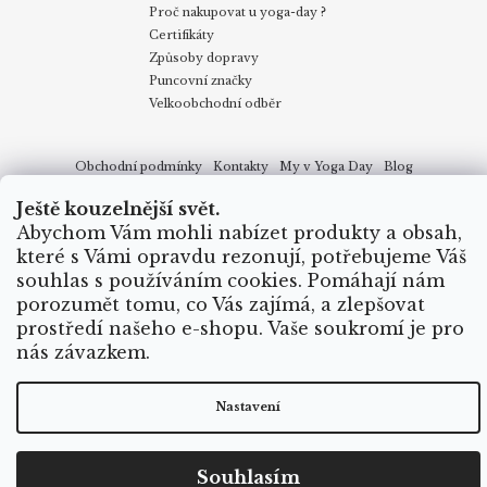
Proč nakupovat u yoga-day ?
Certifikáty
Způsoby dopravy
Puncovní značky
Velkoobchodní odběr
Obchodní podmínky
Kontakty
My v Yoga Day
Blog
Reklamace
Proč nakupovat u yoga-day.cz
Certifikáty
Způsoby dopravy
Ještě kouzelnější svět.
Abychom Vám mohli nabízet produkty a obsah,
které s Vámi opravdu rezonují, potřebujeme Váš
Vytvořil Shoptet
souhlas s používáním cookies. Pomáhají nám
porozumět tomu, co Vás zajímá, a zlepšovat
Copyright 2026
Yoga Day
. Všechna práva vyhrazena.
prostředí našeho e-shopu. Vaše soukromí je pro
nás závazkem.
Nastavení
Souhlasím