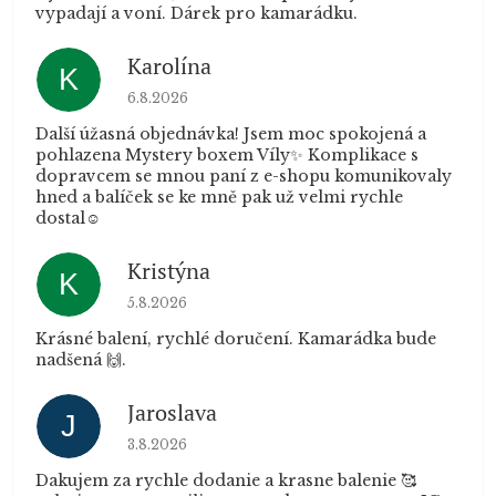
vypadají a voní. Dárek pro kamarádku.
Karolína
K
Hodnocení obchodu je 5 z 5 hvězdiček.
6.8.2026
Další úžasná objednávka! Jsem moc spokojená a
pohlazena Mystery boxem Víly✨ Komplikace s
dopravcem se mnou paní z e-shopu komunikovaly
hned a balíček se ke mně pak už velmi rychle
dostal☺️
Kristýna
K
Hodnocení obchodu je 5 z 5 hvězdiček.
5.8.2026
Krásné balení, rychlé doručení. Kamarádka bude
nadšená 🙌.
Jaroslava
J
Hodnocení obchodu je 5 z 5 hvězdiček.
3.8.2026
Dakujem za rychle dodanie a krasne balenie 🥰