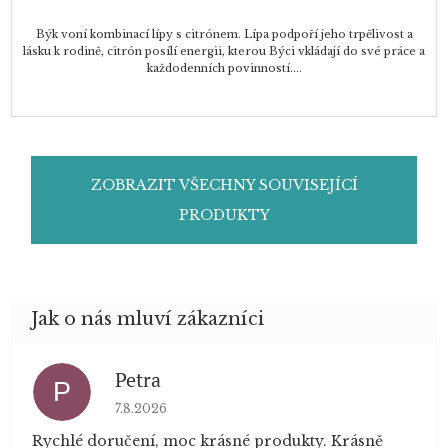
Býk voní kombinací lípy s citrónem. Lípa podpoří jeho trpělivost a
lásku k rodině, citrón posílí energii, kterou Býci vkládají do své práce a
každodenních povinností....
ZOBRAZIT VŠECHNY SOUVISEJÍCÍ
PRODUKTY
Petra
P
Hodnocení obchodu je 5 z 5 hvězdiček.
7.8.2026
Rychlé doručení, moc krásné produkty. Krásně