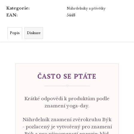
Kategorie
:
Náhrdelníky a přívěšky
EAN
:
5448
Popis
Diskuze
ČASTO SE PTÁTE
♡
Krátké odpovědi k produktům podle
znamení yoga-day.
Náhrdelník znamení zvěrokruhu Býk
- pozlacený je vytvořený pro znamení
Býk a pro připomenutí energie: klid,