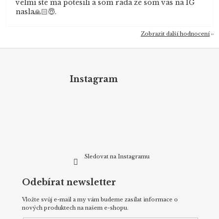
velmi ste ma potesili a som rada ze som vas na IG
nasla🙏🏻😇.
Zobrazit další hodnocení
Z
á
p
Instagram
a
t
í
Sledovat na Instagramu
Odebírat newsletter
Vložte svůj e-mail a my vám budeme zasílat informace o
nových produktech na našem e-shopu.