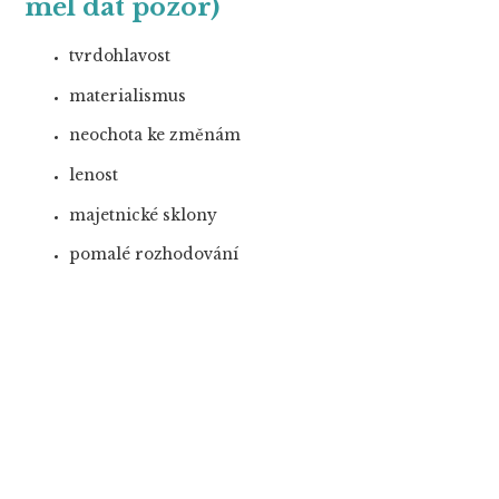
měl dát pozor)
tvrdohlavost
materialismus
neochota ke změnám
lenost
majetnické sklony
pomalé rozhodování