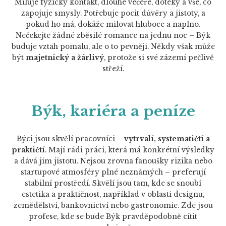
Miluje fyzický kontakt, dlouhé večeře, doteky a vše, co
zapojuje smysly. Potřebuje pocit důvěry a jistoty, a
pokud ho má, dokáže milovat hluboce a naplno.
Nečekejte žádné zběsilé romance na jednu noc – Býk
buduje vztah pomalu, ale o to pevněji. Někdy však může
být
majetnický a žárlivý
, protože si své zázemí pečlivě
střeží.
Býk, kariéra a peníze
Býci jsou skvělí pracovníci –
vytrvalí, systematičtí a
praktičtí
. Mají rádi práci, která má konkrétní výsledky
a dává jim jistotu. Nejsou zrovna fanoušky rizika nebo
startupové atmosféry plné neznámých – preferují
stabilní prostředí. Skvělí jsou tam, kde se snoubí
estetika a praktičnost, například v oblasti designu,
zemědělství, bankovnictví nebo gastronomie. Zde jsou
profese, kde se bude Býk pravděpodobně cítit