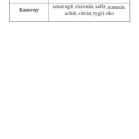
smaragd, růženín, safír,
,
avanturín
Kameny
achát, citrín, tygří oko