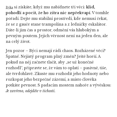
si získáte, když mu nabídnete tři věci:
klid,
Býka
pohodlí a pocit, že ho zítra nic nepřekvapí
. V tomhle
pořadí. Dejte mu stabilní prostředí, kde nemusí čekat,
že se z gauče stane trampolína a z ledničky eskalátor.
Dáte-li jim čas a prostor, odmění vás hlubokým a
pevným poutem. Jejich věrnost není na jeden den, ale
na celý život.
Jen pozor – Býci nemají rádi chaos. Rozházené věci?
Špatné. Nejistý program plný změn? Ještě horší. A
pokud na něj začnete tlačit, aby „se už konečně
rozhodl“, připravte se, že vám to oplatí – pasivně, tiše,
ale tvrdohlavě. Zkuste mu rozhodit jeho hodnoty nebo
rozkopat jeho bezpečné zázemí, a místo člověka
potkáte pevnost. S padacím mostem nahoře a vývěskou:
Je zavřeno, odejděte v tichosti.