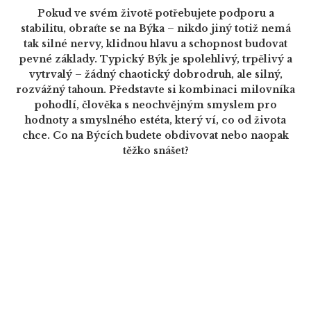
Pokud ve svém životě potřebujete podporu a
stabilitu, obraťte se na Býka – nikdo jiný totiž nemá
tak silné nervy, klidnou hlavu a schopnost budovat
pevné základy. Typický Býk je spolehlivý, trpělivý a
vytrvalý – žádný chaotický dobrodruh, ale silný,
rozvážný tahoun. Představte si kombinaci milovníka
pohodlí, člověka s neochvějným smyslem pro
hodnoty a smyslného estéta, který ví, co od života
chce. Co na Býcích budete obdivovat nebo naopak
těžko snášet?