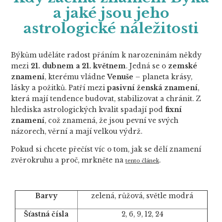
a jaké jsou jeho
astrologické náležitosti
Býkům uděláte radost přáním k narozeninám někdy
mezi
21. dubnem a 21. květnem
. Jedná se o
zemské
znamení
, kterému vládne
Venuše
– planeta krásy,
lásky a požitků. Patří mezi
pasivní ženská znamení
,
která mají tendence budovat, stabilizovat a chránit. Z
hlediska astrologických kvalit spadají pod
fixní
znamení
, což znamená, že jsou pevní ve svých
názorech, věrní a mají velkou výdrž.
Pokud si chcete přečíst víc o tom, jak se dělí znamení
zvěrokruhu a proč, mrkněte na
.
tento článek
Barvy
zelená, růžová, světle modrá
Šťastná čísla
2, 6, 9, 12, 24