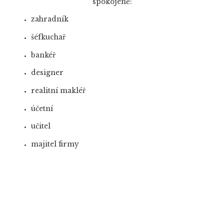
spokojeně:
zahradník
šéfkuchař
bankéř
designer
realitní makléř
účetní
učitel
majitel firmy