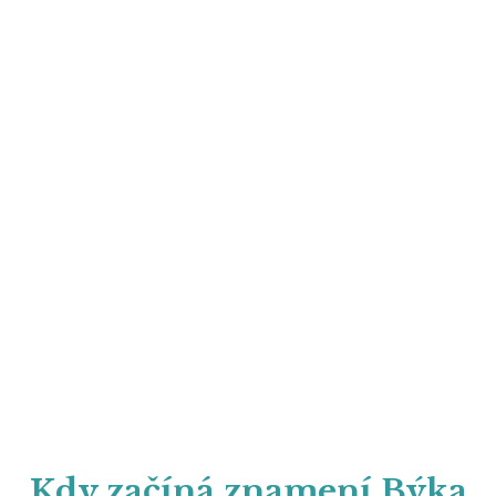
Kdy začíná znamení Býka