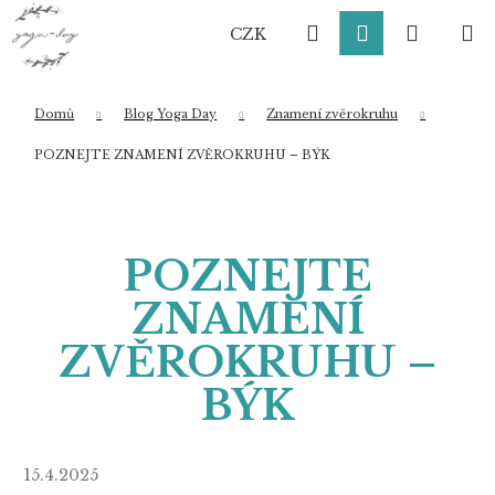
K
Přejít
Hledat
Přihlášení
Nákup
M
na
o
CZK
obsah
Zpět
Zpět
š
í
košík
k
Domů
Blog Yoga Day
Znamení zvěrokruhu
Co potřebujete najít?
POZNEJTE ZNAMENÍ ZVĚROKRUHU – BÝK
HLEDAT
POZNEJTE
ZNAMENÍ
Doporučujeme
ZVĚROKRUHU –
BÝK
15.4.2025