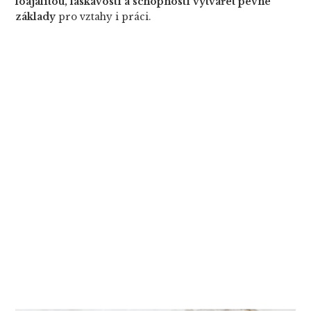
loajalitou, laskavostí a schopností vytvářet pevné
základy
pro vztahy i práci.