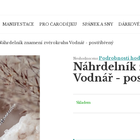
MANIFESTACE
PRO ČARODĚJKU
SPÁNEK A SNY
DÁRKOVÉ
Co potřebujete najít?
Náhrdelník znamení zvěrokruhu Vodnář - postříbřený
Průměrné
Podrobnosti ho
Neohodnoceno
hodnocení
Náhrdelník
produktu
je
HLEDAT
0,0
Vodnář - po
z
5
hvězdiček.
Doporučujeme
Skladem