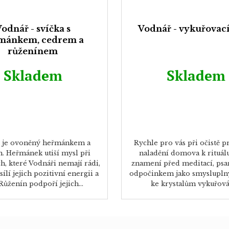
odnář - svíčka s
Vodnář - vykuřovac
mánkem, cedrem a
růženínem
Skladem
Skladem
 je ovoněný heřmánkem a
Rychle pro vás při očistě p
. Heřmánek utiší mysl při
naladění domova k rituál
ch, které Vodnáři nemají rádi,
znamení před meditací, ps
sílí jejich pozitivní energii a
odpočinkem jako smyslupln
 Růženín podpoří jejich...
ke krystalům vykuřován