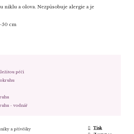
 niklu a olova. Nezpůsobuje alergie a je
5-50 cm
ležitou péči
rokruhu
ruhu
ruhu - vodnář
Tisk
níky a přívěšky