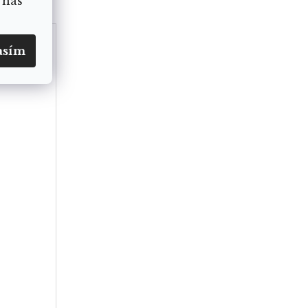
 nás
AY
asím