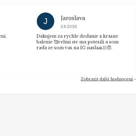
Jaroslava
J
u je 5 z 5 hvězdiček.
Hodnocení obchodu je 5 z 5 hvěz
3.8.2026
ní.
Dakujem za rychle dodanie a krasne
balenie 🥰velmi ste ma potesili a som
rada ze som vas na IG nasla🙏🏻😇.
Zobrazit další hodnocení