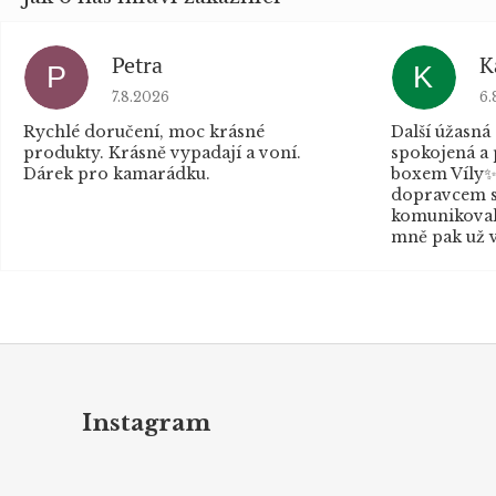
Petra
K
P
K
Hodnocení obchodu je 5 z 5 hvězdiček.
Ho
7.8.2026
6.
Rychlé doručení, moc krásné
Další úžasná
produkty. Krásně vypadají a voní.
spokojená a
Dárek pro kamarádku.
boxem Víly✨
dopravcem s
komunikovaly
mně pak už v
Z
á
p
Instagram
a
t