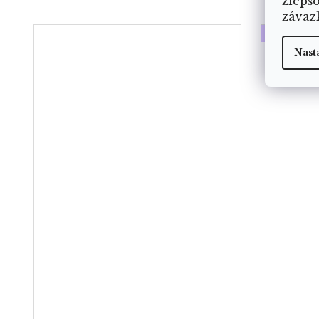
zlepš
závaz
VYROBE
Nast