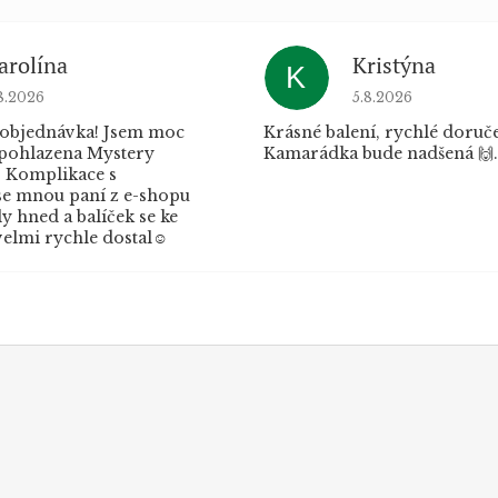
arolína
Kristýna
K
dnocení obchodu je 5 z 5 hvězdiček.
Hodnocení obchod
8.2026
5.8.2026
 objednávka! Jsem moc
Krásné balení, rychlé doruče
 pohlazena Mystery
Kamarádka bude nadšená 🙌.
 Komplikace s
e mnou paní z e-shopu
 hned a balíček se ke
elmi rychle dostal☺️