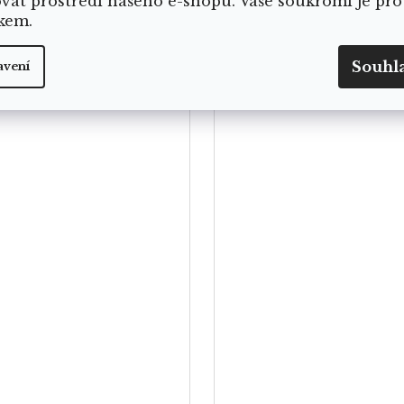
ovat prostředí našeho e-shopu. Vaše soukromí je pro
kem.
NO V YOGA-DAY
VYROBENO V YOGA-D
Souhl
avení