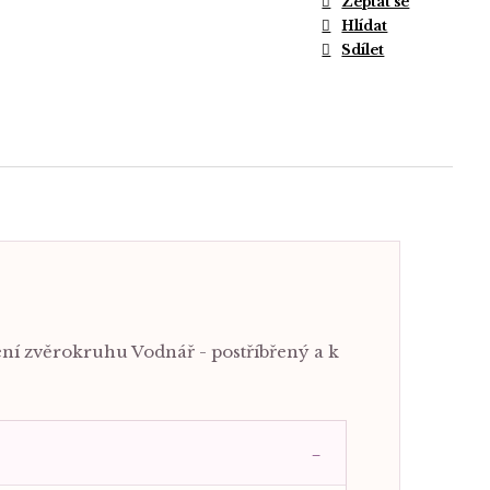
Zeptat se
Hlídat
Sdílet
ní zvěrokruhu Vodnář - postříbřený a k