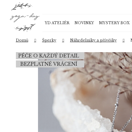
K
Přejít
o
na
Zpět
Zpět
obsah
š
do
do
YD ATELIÉR
NOVINKY
MYSTERY BOX
í
obchodu
obchodu
k
Domů
Šperky
Náhrdelníky a přívěšky
PÉČE O KAŽDÝ DETAIL
BEZPLATNÉ VRÁCENÍ