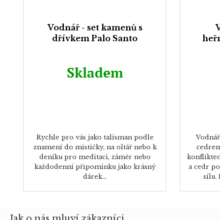
Vodnář - set kamenů s
V
dřívkem Palo Santo
heř
Skladem
Rychle pro vás jako talisman podle
Vodnář
znamení do mističky, na oltář nebo k
cedrem
deníku pro meditaci, záměr nebo
konflikte
každodenní připomínku jako krásný
a cedr po
dárek...
sílu.