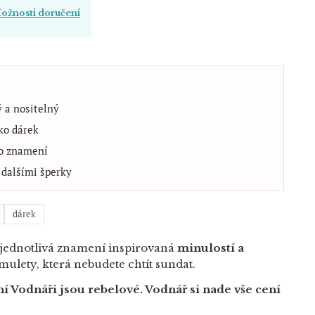
ožnosti doručení
ý a nositelný
ako dárek
ho znamení
dalšími šperky
dárek
 jednotlivá znamení inspirovaná
minulostí a
ulety, která nebudete chtít sundat.
 Vodnáři jsou rebelové. Vodnář si nade vše cení