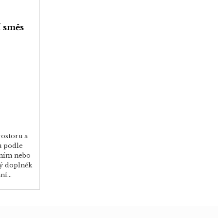
í směs
rostoru a
u podle
aním nebo
ý doplněk
í...