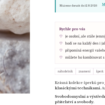
M
Můžeme doručit do:
12.8.2026
Rychle pro vás
je osobní, ale stále jemn
hodí se na každý den i j
připomíná energii vaše
můžete ho kombinovat s 
náhrdelník
znamení
šperk
Krásná kolekce šperků pro
klasickými technikami.
Am
Svobodomyslní a výstřední
přátelství a svobody.