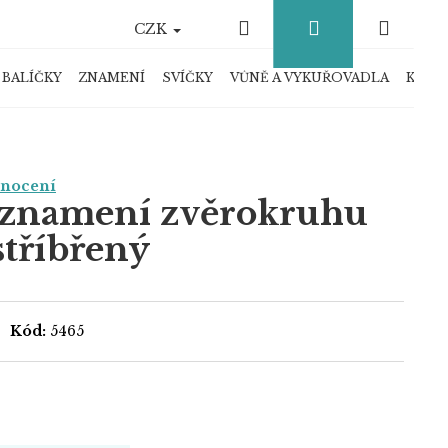
Hledat
Přihlášení
Náku
CZK
košík
 BALÍČKY
ZNAMENÍ
SVÍČKY
VŮNĚ A VYKUŘOVADLA
KRYS
dnocení
 znamení zvěrokruhu
stříbřený
Kód:
5465