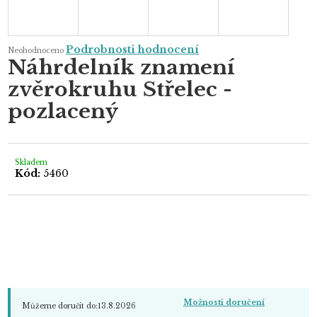
Průměrné
Podrobnosti hodnocení
Neohodnoceno
hodnocení
Náhrdelník znamení
produktu
je
zvěrokruhu Střelec -
0,0
z
5
pozlacený
hvězdiček.
Skladem
Kód:
5460
Možnosti doručení
Můžeme doručit do:
13.8.2026