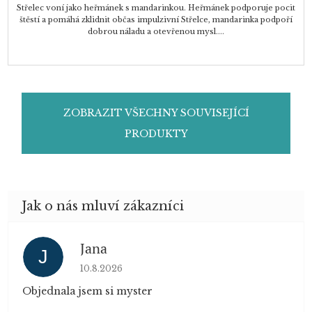
Střelec voní jako heřmánek s mandarinkou. Heřmánek podporuje pocit
štěstí a pomáhá zklidnit občas impulzivní Střelce, mandarinka podpoří
dobrou náladu a otevřenou mysl....
ZOBRAZIT VŠECHNY SOUVISEJÍCÍ
PRODUKTY
Jana
J
Hodnocení obchodu je 5 z 5 hvězdiček.
10.8.2026
Objednala jsem si myster