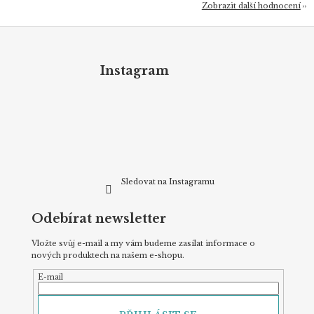
Zobrazit další hodnocení
Z
á
p
Instagram
a
t
í
Sledovat na Instagramu
Odebírat newsletter
Vložte svůj e-mail a my vám budeme zasílat informace o
nových produktech na našem e-shopu.
E-mail