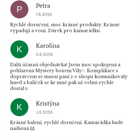
Petra
P
Hodnocení obchodu je 5 z 5 hvězdiček.
7.8.2026
Rychlé doručení, moc krásné produkty. Krásně
vypadají a voní. Dárek pro kamarádku.
Karolína
K
Hodnocení obchodu je 5 z 5 hvězdiček.
6.8.2026
Další úžasná objednávka! Jsem moc spokojená a
pohlazena Mystery boxem Víly✨ Komplikace s
dopravcem se mnou paní z e-shopu komunikovaly
hned a balíček se ke mně pak už velmi rychle
dostal☺️
Kristýna
K
Hodnocení obchodu je 5 z 5 hvězdiček.
5.8.2026
Krásné balení, rychlé doručení. Kamarádka bude
nadšená 🙌.