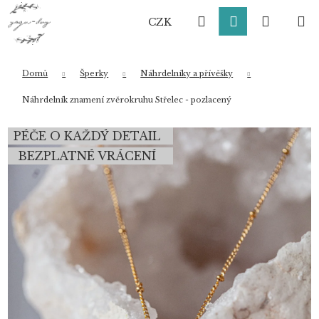
K
Přejít
Hledat
Přihlášení
Nákup
M
na
o
CZK
obsah
Zpět
Zpět
š
í
košík
k
Domů
Šperky
Náhrdelníky a přívěšky
Co potřebujete najít?
Náhrdelník znamení zvěrokruhu Střelec - pozlacený
PÉČE O KAŽDÝ DETAIL
HLEDAT
BEZPLATNÉ VRÁCENÍ
Doporučujeme