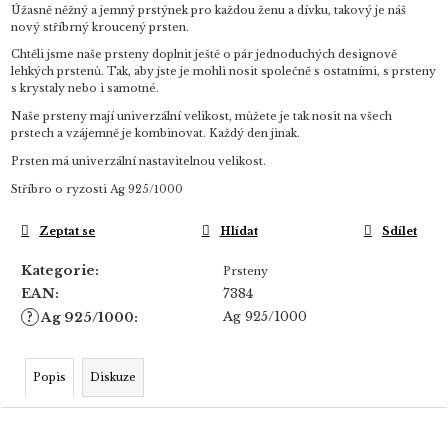
Úžasně něžný a jemný prstýnek pro každou ženu a dívku, takový je náš
nový stříbrný kroucený prsten.
Chtěli jsme naše prsteny doplnit ještě o pár jednoduchých designově
lehkých prstenů. Tak, aby jste je mohli nosit společně s ostatními, s prsteny
s krystaly nebo i samotné.
Naše prsteny mají univerzální velikost, můžete je tak nosit na všech
prstech a vzájemně je kombinovat. Každý den jinak.
Prsten má univerzální nastavitelnou velikost.
Stříbro o ryzosti Ag 925/1000
Zeptat se
Hlídat
Sdílet
Kategorie
:
Prsteny
EAN
:
7384
?
Ag 925/1000
Ag 925/1000
:
Popis
Diskuze