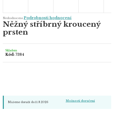
Průměrné
Podrobnosti hodnocení
Neohodnoceno
hodnocení
Něžný stříbrný kroucený
produktu
je
prsten
0,0
z
5
hvězdiček.
Skladem
Kód:
7384
Možnosti doručení
Můžeme doručit do:
11.8.2026