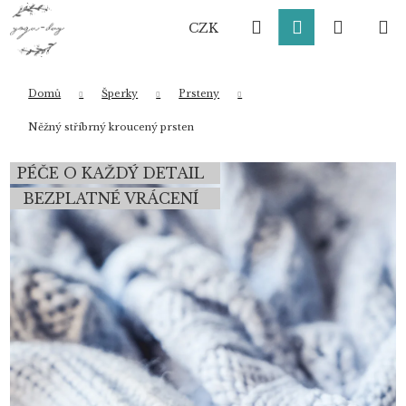
K
Přejít
Hledat
Přihlášení
Nákup
M
na
o
CZK
obsah
Zpět
Zpět
š
í
košík
k
Domů
Šperky
Prsteny
Co potřebujete najít?
Něžný stříbrný kroucený prsten
PÉČE O KAŽDÝ DETAIL
HLEDAT
BEZPLATNÉ VRÁCENÍ
Doporučujeme