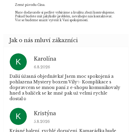
Země původu Čína.
Naše dodavatele si pečlivě vybíráme a kvalitu zboží kontrolujeme.
Pokud budete mít jakýkoliv problém, neváhejte nás kontaktovat.
Vše se budeme snažit vyřešit k Vaší spokojenosti.
Karolína
K
Hodnocení obchodu je 5 z 5 hvězdiček.
6.8.2026
Další úžasná objednávka! Jsem moc spokojená a
pohlazena Mystery boxem Víly✨ Komplikace s
dopravcem se mnou paní z e-shopu komunikovaly
hned a balíček se ke mně pak už velmi rychle
dostal☺️
Kristýna
K
Hodnocení obchodu je 5 z 5 hvězdiček.
5.8.2026
Krásné balení, rychlé doručení. Kamarádka bude