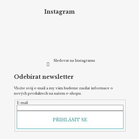
á
p
Instagram
a
t
í
Sledovat na Instagramu
Odebírat newsletter
Vložte svůj e-mail a my vám budeme zasílat informace o
nových produktech na našem e-shopu.
E-mail
PŘIHLÁSIT SE