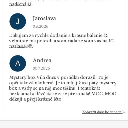
nadšená 🙌.
Jaroslava
J
Hodnocení obchodu je 5 z 5 hvězdiček.
3.8.2026
Dakujem za rychle dodanie a krasne balenie 🥰
velmi ste ma potesili a som rada ze som vas na IG
nasla🙏🏻😇.
Andrea
A
Hodnocení obchodu je 5 z 5 hvězdiček.
30.7.2026
Mystery box Víla dnes v pořádku dorazil. To je
opět taková nádhera!! Je to můj již asi pátý mystery
box a vždy se na něj moc těším!! I tentokrát
nezklamal a děvčata se zase překonala! MOC, MOC
děkuji a přeji krásné léto!
Zobrazit další hodnocení
Z