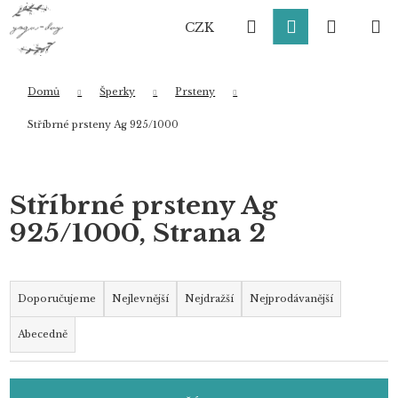
K
Přejít
Hledat
Přihlášení
Nákup
M
na
o
CZK
obsah
Zpět
Zpět
š
í
košík
k
Domů
Šperky
Prsteny
Co potřebujete najít?
Stříbrné prsteny Ag 925/1000
HLEDAT
Stříbrné prsteny Ag
925/1000
, Strana 2
Doporučujeme
Ř
a
Doporučujeme
Nejlevnější
Nejdražší
Nejprodávanější
z
Abecedně
e
n
í