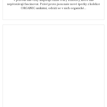
V přírodě nás vždy inspirují různé tvary a motivy, které nás
nepřestávají fascinovat. Právě proto jsou naše nové šperky z kolekce
ORGANIC unikátní, odráží se v nich organické...