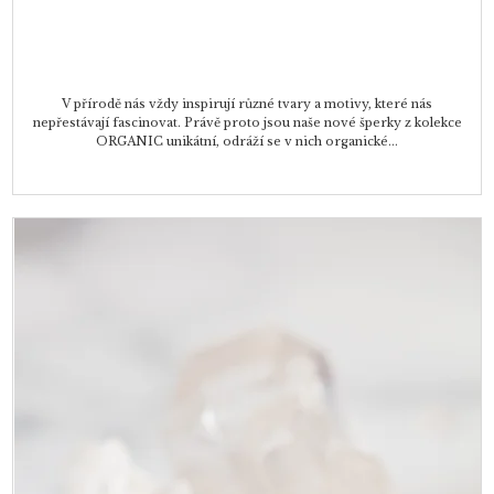
V přírodě nás vždy inspirují různé tvary a motivy, které nás
nepřestávají fascinovat. Právě proto jsou naše nové šperky z kolekce
ORGANIC unikátní, odráží se v nich organické...