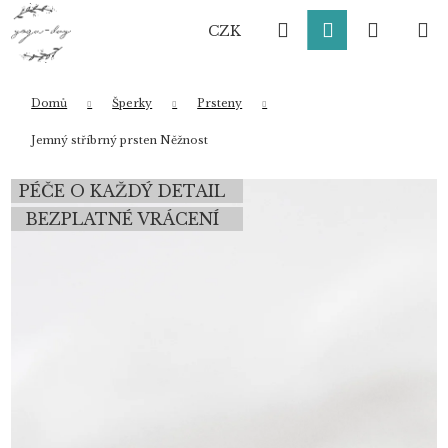
K
Přejít
Hledat
Přihlášení
Nákup
M
na
o
CZK
obsah
Zpět
Zpět
š
í
košík
k
Domů
Šperky
Prsteny
Co potřebujete najít?
Jemný stříbrný prsten Něžnost
PÉČE O KAŽDÝ DETAIL
HLEDAT
BEZPLATNÉ VRÁCENÍ
Doporučujeme