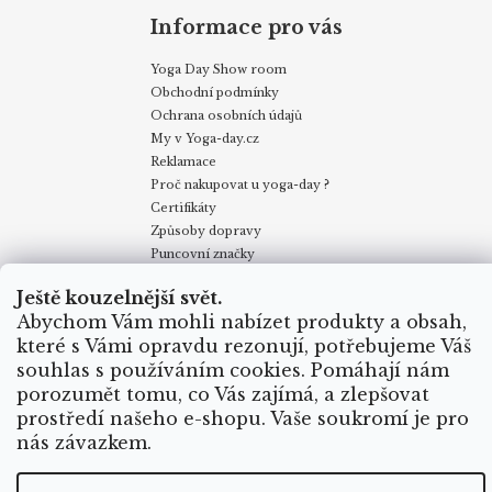
Informace pro vás
Yoga Day Show room
Obchodní podmínky
Ochrana osobních údajů
My v Yoga-day.cz
Reklamace
Proč nakupovat u yoga-day ?
Certifikáty
Způsoby dopravy
Puncovní značky
Velkoobchodní odběr
Ještě kouzelnější svět.
Abychom Vám mohli nabízet produkty a obsah,
Obchodní podmínky
Kontakty
My v Yoga Day
Blog
které s Vámi opravdu rezonují, potřebujeme Váš
Reklamace
Proč nakupovat u yoga-day.cz
Certifikáty
souhlas s používáním cookies. Pomáhají nám
Způsoby dopravy
porozumět tomu, co Vás zajímá, a zlepšovat
prostředí našeho e-shopu. Vaše soukromí je pro
nás závazkem.
Vytvořil Shoptet