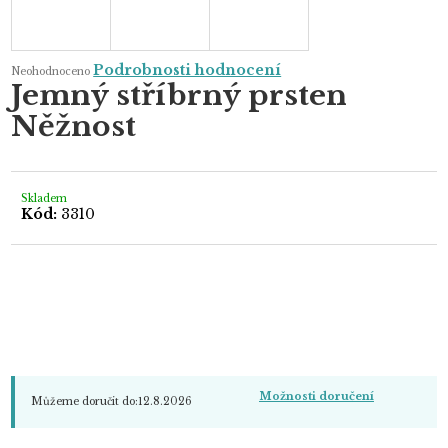
Průměrné
Podrobnosti hodnocení
Neohodnoceno
hodnocení
Jemný stříbrný prsten
produktu
je
Něžnost
0,0
z
5
hvězdiček.
Skladem
Kód:
3310
Možnosti doručení
Můžeme doručit do:
12.8.2026