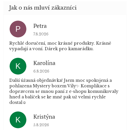
Petra
P
Hodnocení obchodu je 5 z 5 hvězdiček.
7.8.2026
Rychlé doručení, moc krásné produkty. Krásně
vypadají a voní. Dárek pro kamarádku.
Karolína
K
Hodnocení obchodu je 5 z 5 hvězdiček.
6.8.2026
Další úžasná objednávka! Jsem moc spokojená a
pohlazena Mystery boxem Víly✨ Komplikace s
dopravcem se mnou paní z e-shopu komunikovaly
hned a balíček se ke mně pak už velmi rychle
dostal☺️
Kristýna
K
Hodnocení obchodu je 5 z 5 hvězdiček.
5.8.2026