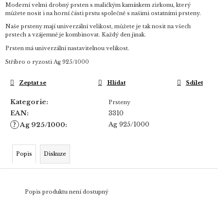
Moderní velmi drobný prsten s maličkým kamínkem zirkonu, který
můžete nosit i na horní části prstu společně s našimi ostatními prsteny.
Naše prsteny mají univerzální velikost, můžete je tak nosit na všech
prstech a vzájemně je kombinovat. Každý den jinak.
Prsten má univerzální nastavitelnou velikost.
Stříbro o ryzosti Ag 925/1000
Zeptat se
Hlídat
Sdílet
Kategorie
:
Prsteny
EAN
:
3310
?
Ag 925/1000
Ag 925/1000
:
Popis
Diskuze
Popis produktu není dostupný