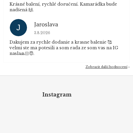
Krásné balení, rychlé doručení. Kamarádka bude
nadšená 🙌.
Jaroslava
J
Hodnocení obchodu je 5 z 5 hvězdiček.
3.8.2026
Dakujem za rychle dodanie a krasne balenie 🥰
velmi ste ma potesili a som rada ze som vas na IG
nasla🙏🏻😇.
Zobrazit další hodnocení
Z
á
p
Instagram
a
t
í