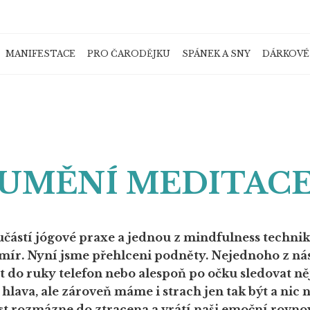
MANIFESTACE
PRO ČARODĚJKU
SPÁNEK A SNY
DÁRKOVÉ
Co potřebujete najít?
HLEDAT
UMĚNÍ MEDITAC
Doporučujeme
učástí jógové praxe a jednou z mindfulness technik
í mír. Nyní jsme přehlceni podněty. Nejednoho z ná
ít do ruky telefon nebo alespoň po očku sledovat n
hlava, ale zároveň máme i strach jen tak být a nic 
st rozmázne do ztracena a vrátí naši emoční rovno