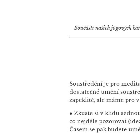
Součástí našich jógových kar
Soustředění je pro medita
dostatečné umění soustře
zapeklitě, ale máme pro vá
● Zkuste si v klidu sednou
co nejdéle pozorovat (ideá
Časem se pak budete umět 