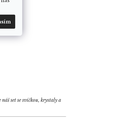
 nás
asím
náš set se svíčkou, krystaly a