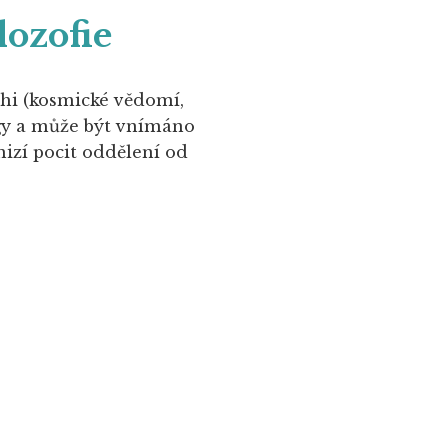
lozofie
hi (kosmické vědomí,
ógy a může být vnímáno
mizí pocit oddělení od