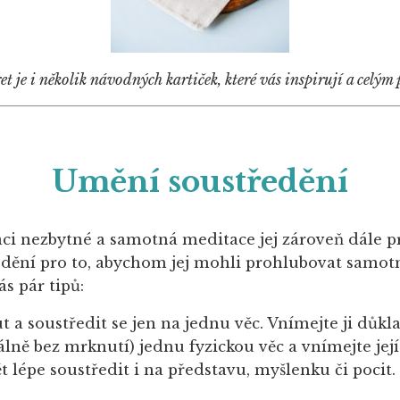
et je i několik návodných kartiček, které vás inspirují a celý
Umění soustředění
ci nezbytné a samotná meditace jej zároveň dále pr
dění pro to, abychom jej mohli prohlubovat samot
s pár tipů:
t a soustředit se jen na jednu věc. Vnímejte ji důkl
lně bez mrknutí) jednu fyzickou věc a vnímejte její 
lépe soustředit i na představu, myšlenku či pocit.