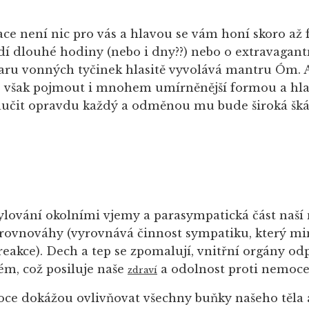
ace není nic pro vás a hlavou se vám honí skoro až 
dí dlouhé hodiny (nebo i dny??) nebo o extravagant
paru vonných tyčinek hlasitě vyvolává mantru Óm. A
e však pojmout i mnohem umírněnější formou a hla
učit opravdu každý a odměnou mu bude široká škál
ylování okolními vjemy a parasympatická část naší
a rovnováhy (vyrovnává činnost sympatiku, který 
eakce). Dech a tep se zpomalují, vnitřní orgány odp
ém, což posiluje naše
a odolnost proti nemoc
zdraví
ce dokážou ovlivňovat všechny buňky našeho těla a