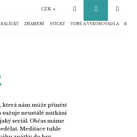
Hledat
Přihlášení
Náku
CZK
košík
 BALÍČKY
ZNAMENÍ
SVÍČKY
VŮNĚ A VYKUŘOVADLA
KRYS
E
, která nám může přinést
s sužuje neustálé nutkání
ějaký seriál. Občas máme
nedělat. Meditace tuhle
váhu zpátky do hry.