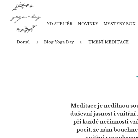
K
Přejít
o
na
Zpět
Zpět
obsah
š
do
do
YD ATELIÉR
NOVINKY
MYSTERY BOX
í
obchodu
obchodu
k
Domů
Blog Yoga Day
UMĚNÍ MEDITACE
Meditace je nedílnou so
duševní jasnost i vnitřn
při každé nečinnosti vz
pocit, že nám bouchne 
vnitřní rozpolceno