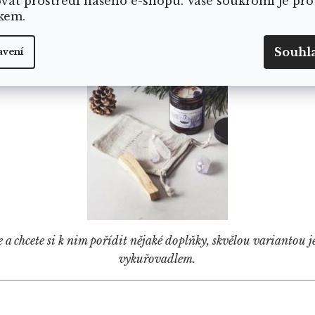
ovat prostředí našeho e-shopu. Vaše soukromí je pro
kem.
Souhl
avení
 chcete si k nim pořídit nějaké doplňky, skvělou variantou je 
vykuřovadlem.