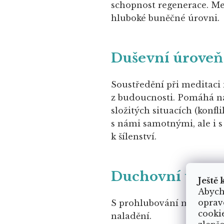
schopnost regenerace. Me
hluboké buněčné úrovni.
Duševní úroveň
Soustředění při meditaci 
z budoucnosti. Pomáhá ná
složitých situacích (konfli
s námi samotnými, ale i s
k šílenství.
Duchovní úrov
Ještě 
Abych
oprav
S prohlubování meditační 
cooki
naladění.