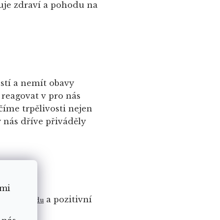
uje zdraví a pohodu na
ostí a nemít obavy
reagovat v pro nás
učíme trpělivosti nejen
 nás dříve přiváděly
ámi
obro,
a pozitivní
pohodu