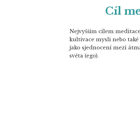
Cíl me
Nejvyšším cílem meditac
kultivace mysli nebo tak
jako sjednocení mezi átma
světa (ego).