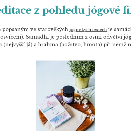
ditace z pohledu jógové fi
e popsaným ve starověkých
je samád
jogínských textech
é osvícení). Samádhi je posledním z osmi odvětví j
 (nejvyšší já) a brahma (božstvo, hmota) při němž 