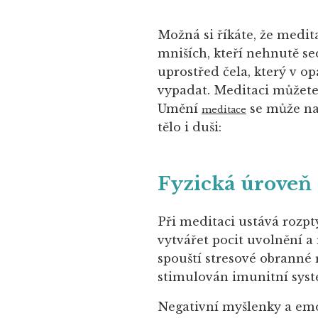
Možná si říkáte, že medit
mniších, kteří nehnutě se
uprostřed čela, který v o
vypadat. Meditaci můžet
Umění
se může na
meditace
tělo i duši:
Fyzická úroveň
Při meditaci ustává rozpt
vytvářet pocit uvolnění 
spouští stresové obranné r
stimulován imunitní syst
Negativní myšlenky a emo