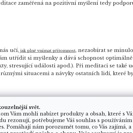
ditace zaměřená na pozitivní myšlení tedy podpor
nás učí,
, nezaobírat se minul
jak plně vnímat přítomnost
m utřídit si myšlenky a dává schopnost optimálně 
kty, stresující události apod.). Při meditaci se také 
 různými situacemi a návyky ostatních lidí, které by
eň
kouzelnější svět.
om Vám mohli nabízet produkty a obsah, které s V
du rezonují, potřebujeme Váš souhlas s používáním
praxe získáte nové vhledy do svého bytí, víru v d
es. Pomáhají nám porozumět tomu, co Vás zajímá, a