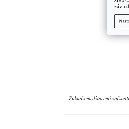
zlepš
závaz
Nast
Pokud s meditacemi začínáte a