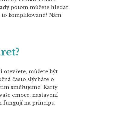
ýklady potom můžete hledat
ám to komplikované? Nám
ret?
i otevřete, můžete být
ožná často slýcháte o
am tím směřujeme! Karty
 vaše emoce, nastavení
 fungují na principu