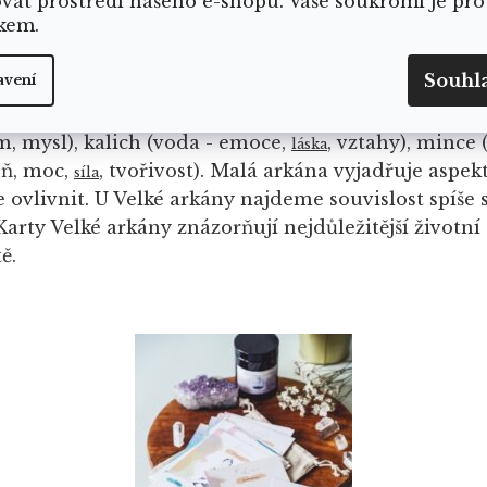
ovat prostředí našeho e-shopu. Vaše soukromí je pro
kem.
í z 22 karet Velké arkány a 56 karet Malé arkány. Ex
Souhl
avení
 a až ve středověku se k ní připojila Malá arkána. T
é arkány s typickými středověkými motivy zastupují
, mysl), kalich (voda - emoce,
, vztahy), mince (
láska
eň, moc,
, tvořivost). Malá arkána vyjadřuje aspek
síla
 ovlivnit. U Velké arkány najdeme souvislost spíše s
rty Velké arkány znázorňují nejdůležitější životní o
ě.