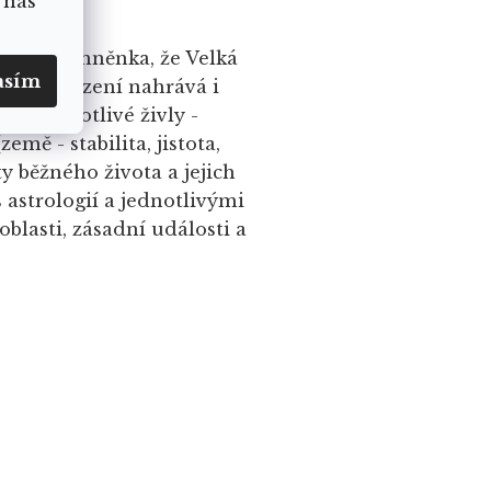
 nás
istuje domněnka, že Velká
asím
omuto tvrzení nahrává i
cí jednotlivé živly -
země - stabilita, jistota,
ty běžného života a jejich
 astrologií a jednotlivými
blasti, zásadní události a