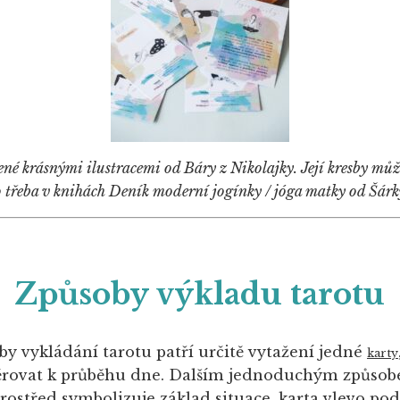
ené krásnými ilustracemi od Báry z Nikolajky. Její kresby mů
 třeba v knihách Deník moderní jogínky / jóga matky od Šárk
Způsoby výkladu tarotu
y vykládání tarotu patří určitě vytažení jedné
karty
rovat k průběhu dne. Dalším jednoduchým způsobem
prostřed symbolizuje základ situace, karta vlevo p