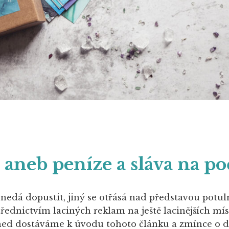
 aneb peníze a sláva na po
nedá dopustit, jiný se otřásá nad představou potul
třednictvím laciných reklam na ještě lacinějších mís
ned dostáváme k úvodu tohoto článku a zmínce o 