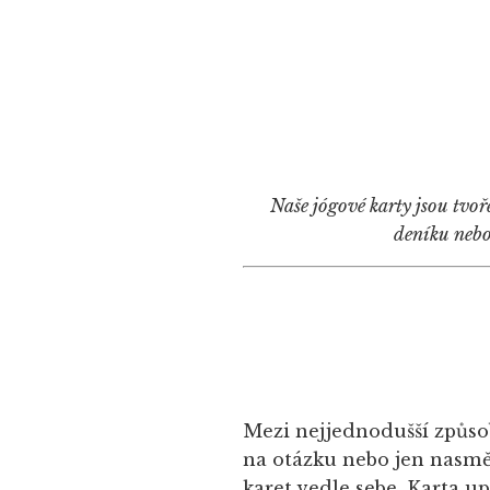
Naše jógové karty jsou tvoř
deníku nebo
Mezi nejjednodušší způsob
na otázku nebo jen nasmě
karet vedle sebe. Karta u