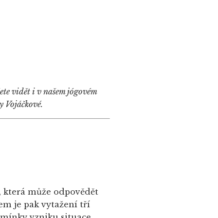
žete vidět i v našem jógovém
y Vojáčkové.
, která může odpovědět
 je pak vytažení tří
odmínky vzniku situace