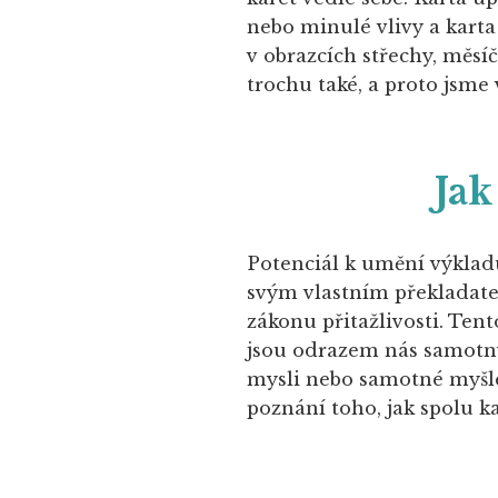
nebo minulé vlivy a karta
v obrazcích střechy, měsí
trochu také, a proto jsme v
Jak
Potenciál k umění výkladu
svým vlastním překladatel
zákonu přitažlivosti. Tent
jsou odrazem nás samotný
mysli nebo samotné myšle
poznání toho, jak spolu k