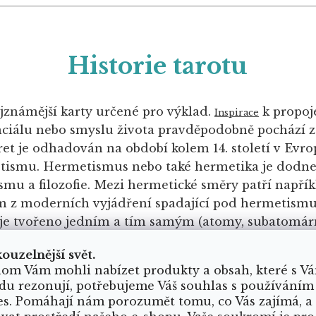
Historie tarotu
ejznámější karty určené pro výklad.
k propoj
Inspirace
nciálu nebo smyslu života pravděpodobně pochází z 
t je odhadován na období kolem 14. století v Evropě
tismu. Hermetismus nebo také hermetika je dodne
smu a filozofie. Mezi hermetické směry patří napří
ím z moderních vyjádření spadající pod hermetismu
o je tvořeno jedním a tím samým (atomy, subatomárn
Wirthův tarot z 19. století nebo Crowleyho tarot z 20.
kouzelnější svět.
om Vám mohli nabízet produkty a obsah, které s V
du rezonují, potřebujeme Váš souhlas s používáním
Složení tarotových karet?
es. Pomáhají nám porozumět tomu, co Vás zajímá, a