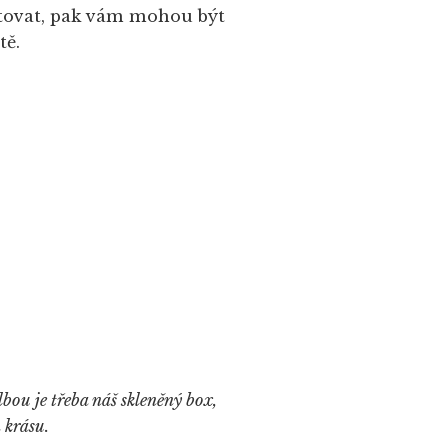
etovat, pak vám mohou být
tě.
bou je třeba náš skleněný box,
 krásu.