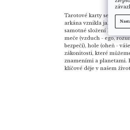
zlepš
závaz
Tarotové karty se skládaj
Nast
arkána vznikla jako první
samotné složení karet Mal
meče (vzduch - ego, rozum
bezpečí), hole (oheň - váš
zákonitosti, které můžeme
znameními a planetami. Ka
klíčové děje v našem život