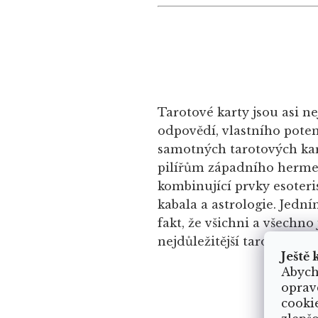
Tarotové karty jsou asi n
odpovědí, vlastního pote
samotných tarotových kare
pilířům západního herme
kombinující prvky esoteri
kabala a astrologie. Jedn
fakt, že všichni a všechn
nejdůležitější tarot patří 
Ještě 
Abych
oprav
cooki