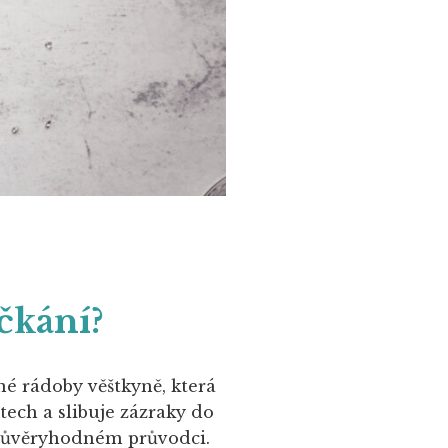
čkání?
né rádoby věštkyně, která
tech a slibuje zázraky do
důvěryhodném průvodci.