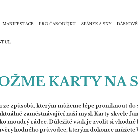
MANIFESTACE
PRO ČARODĚJKU
SPÁNEK A SNY
DÁRKOVÉ
Co potřebujete najít?
STŮL
HLEDAT
OŽME KARTY NA 
Doporučujeme
ím ze způsobů, kterým můžeme lépe proniknout do 
ktuálně zaměstnávající naši mysl. Karty skvěle fun
ko moudrý rádce. Důležité však je zvolit si vhodné
ůvěryhodného průvodce, kterým dokonce můžete bý