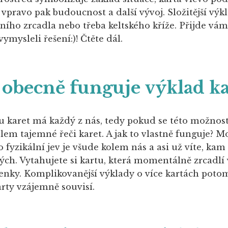
 vpravo pak budoucnost a další vývoj. Složitější v
čního zrcadla nebo třeba keltského kříže. Přijde v
ymysleli řešení:)! Čtěte dál.
 obecně funguje výklad ka
 karet má každý z nás, tedy pokud se této možnost
em tajemné řeči karet. A jak to vlastně funguje? M
o fyzikální jev je všude kolem nás a asi už víte, k
ch. Vytahujete si kartu, která momentálně zrcadlí
nky. Komplikovanější výklady o více kartách potom
arty vzájemně souvisí.