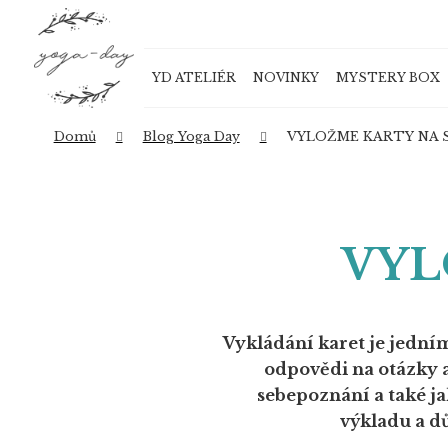
K
Přejít
o
na
Zpět
Zpět
obsah
š
do
do
YD ATELIÉR
NOVINKY
MYSTERY BOX
í
obchodu
obchodu
k
Domů
Blog Yoga Day
VYLOŽME KARTY NA 
VYL
Vykládání karet je jedn
odpovědi na otázky a
sebepoznání a také ja
výkladu a d