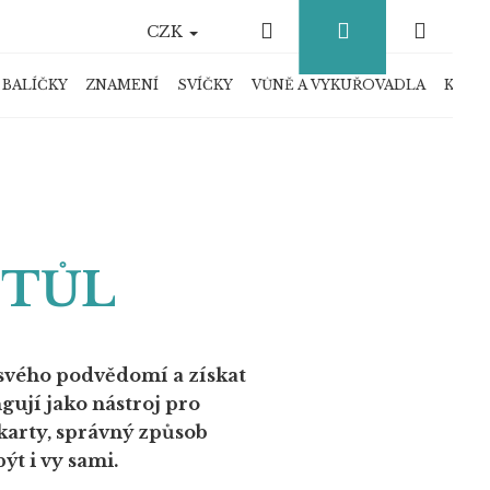
Hledat
Přihlášení
Náku
CZK
košík
 BALÍČKY
ZNAMENÍ
SVÍČKY
VŮNĚ A VYKUŘOVADLA
KRYS
STŮL
svého podvědomí a získat
gují jako nástroj pro
 karty, správný způsob
t i vy sami.