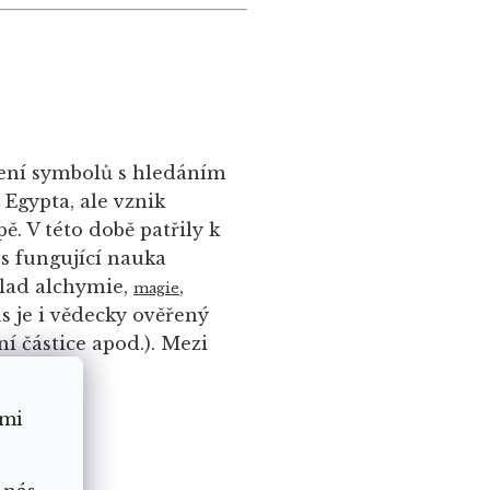
ení symbolů s hledáním
Egypta, ale vznik
. V této době patřily k
s fungující nauka
klad alchymie,
,
magie
s je i vědecky ověřený
í částice apod.). Mezi
 století.
ámi