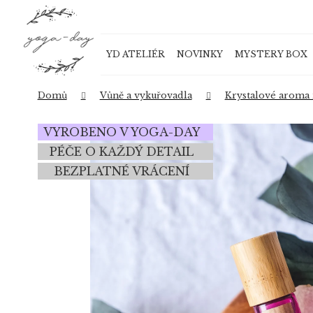
K
Přejít
o
na
Zpět
Zpět
obsah
š
do
do
YD ATELIÉR
NOVINKY
MYSTERY BOX
í
obchodu
obchodu
k
Domů
Vůně a vykuřovadla
Krystalové aroma 
VYROBENO V YOGA-DAY
PÉČE O KAŽDÝ DETAIL
BEZPLATNÉ VRÁCENÍ