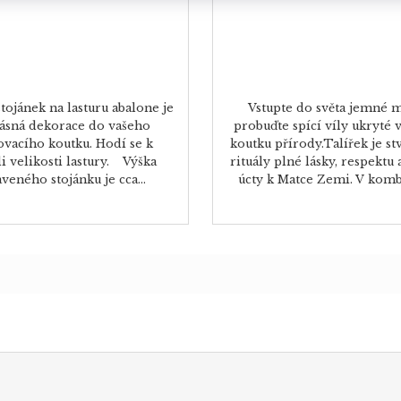
tojánek na lasturu abalone je
Vstupte do světa jemné m
ásná dekorace do vašeho
probuďte spící víly ukryté
ovacího koutku. Hodí se k
koutku přírody.Talířek je s
li velikosti lastury. Výška
rituály plné lásky, respektu
veného stojánku je cca...
úcty k Matce Zemi. V kombin