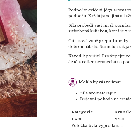
Podpořte cvičení jógy aromater
podpořit. Každá jsme jiná a ka
Síla probudí vaši mysl, pomůže 
znásobená kuličkou, která je z 
Citrusová vůně grepu, limetky 
dobrou náladu. Stimulují tak ja
Návod k použití: Protřepejte ro
čisté a roller nezanechá na po
Mohlo by vás zajímat:
Síla aromaterapie
Duševní pohoda na cestá
Kategorie
:
Krystal
EAN
:
2780
Položka byla vyprodána…