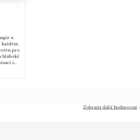
agie a
 v každém
tvořen pro
 a hluboké
aci s...
Zobrazit další hodnocení