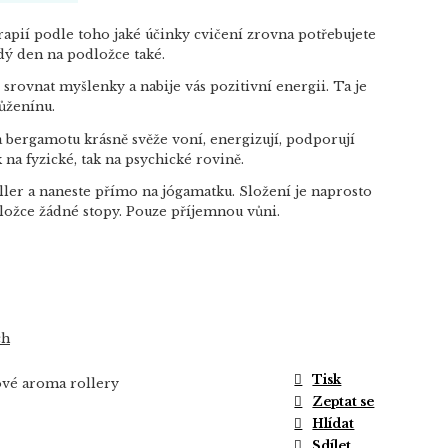
apií podle toho jaké účinky cvičení zrovna potřebujete
ždý den na podložce také.
srovnat myšlenky a nabije vás pozitivní energii. Ta je
růženínu.
a bergamotu krásně svěže voní, energizují, podporují
k na fyzické, tak na psychické rovině.
ller a naneste přímo na jógamatku. Složení je naprosto
dložce žádné stopy. Pouze příjemnou vůni.
ch
Tisk
ové aroma rollery
Zeptat se
Hlídat
Sdílet