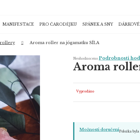
MANIFESTACE
PRO ČARODĚJKU
SPÁNEK A SNY
DÁRKOVÉ
Co potřebujete najít?
rollery
Aroma roller na jógamatku SÍLA
Průměrné
Podrobnosti ho
Neohodnoceno
hodnocení
Aroma rolle
produktu
je
HLEDAT
0,0
z
5
hvězdiček.
Vyprodáno
Doporučujeme
Možnosti doručení
Položka byl