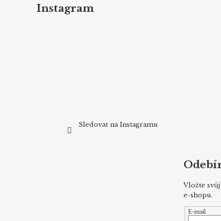
p
Instagram
a
t
í
Sledovat na Instagramu
Odebír
Vložte svů
e-shopu.
E-mail