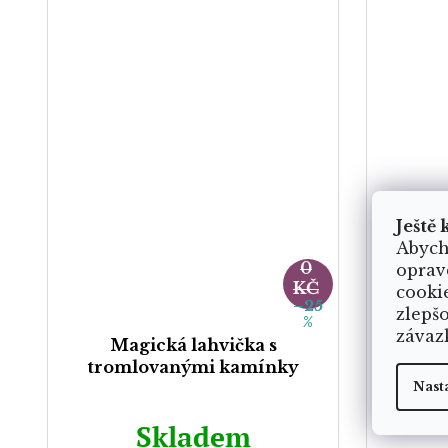
Ještě 
26
Abych
0
oprav
KČ
cooki
–25
zlepš
%
závaz
Magická lahvička s
Dřevěn
tromlovanými kamínky
Nast
Skladem