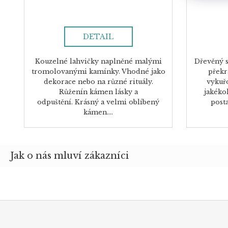
DETAIL
Kouzelné lahvičky naplněné malými
Dřevěný s
tromolovanými kamínky. Vhodné jako
překr
dekorace nebo na různé rituály.
vykuř
Růženín kámen lásky a
jakéko
odpuštění. Krásný a velmi oblíbený
posta
kámen....
Z
á