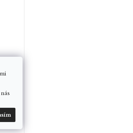
ámi
 nás
obuzení
asím