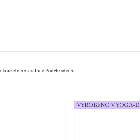
m kouzelném studiu v Poděbradech.
VYROBENO V YOGA-D