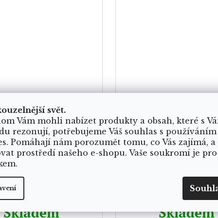
kouzelnější svět.
om Vám mohli nabízet produkty a obsah, které s V
du rezonují, potřebujeme Váš souhlas s používáním
es. Pomáhají nám porozumět tomu, co Vás zajímá, a
ovat prostředí našeho e-shopu. Vaše soukromí je pro
kem.
ý stojánek na lasturu
Rituální balíček k pr
abalone
víly
Souhl
avení
Skladem
Skladem