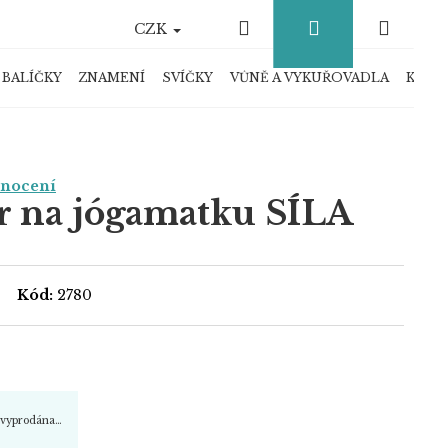
Hledat
Přihlášení
Náku
CZK
košík
 BALÍČKY
ZNAMENÍ
SVÍČKY
VŮNĚ A VYKUŘOVADLA
KRYS
dnocení
r na jógamatku SÍLA
Kód:
2780
a vyprodána…