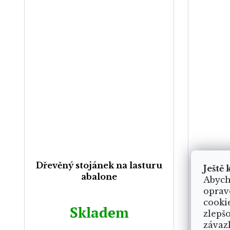
Dřevěný stojánek na lasturu
Ma
Ještě 
abalone
tro
Abych
oprav
cooki
Skladem
zlepš
závaz