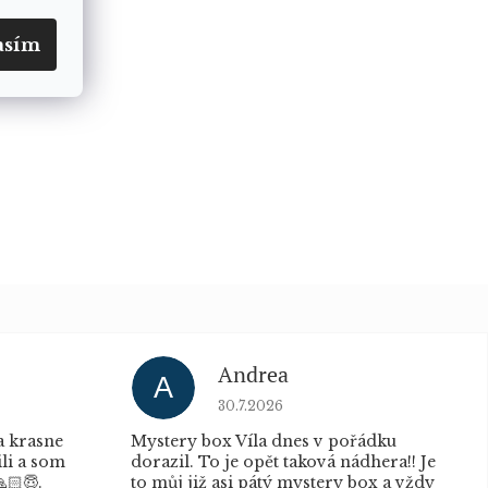
asím
Andrea
A
u je 5 z 5 hvězdiček.
Hodnocení obchodu je 5 z 5 hvěz
30.7.2026
a krasne
Mystery box Víla dnes v pořádku
ili a som
dorazil. To je opět taková nádhera!! Je
🏻😇.
to můj již asi pátý mystery box a vždy