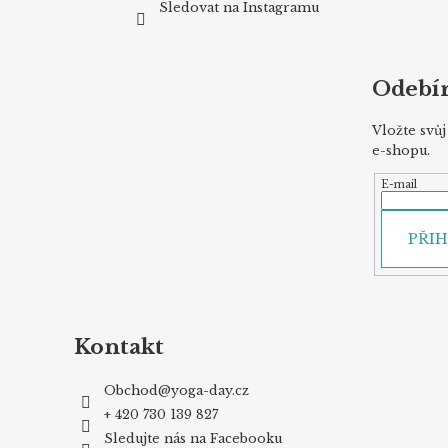
Sledovat na Instagramu
Odebír
Vložte svů
e-shopu.
E-mail
PŘIH
Kontakt
Obchod
@
yoga-day.cz
+ 420 730 139 827
Sledujte nás na Facebooku