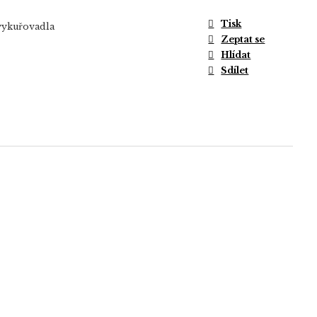
Tisk
vykuřovadla
Zeptat se
Hlídat
Sdílet