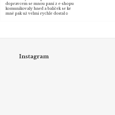
dopravcem se mnou paní z e-shopu
komunikovaly hned a balíček se ke
mně pak už velmi rychle dostal☺️
Z
á
p
Instagram
a
t
í