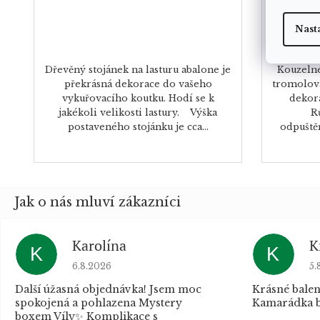
Nast
Dřevěný stojánek na lasturu abalone je
Kouzeln
překrásná dekorace do vašeho
tromolov
vykuřovacího koutku. Hodí se k
dekora
jakékoli velikosti lastury. Výška
R
postaveného stojánku je cca...
odpuště
Karolína
K
K
K
Hodnocení obchodu je 5 z 5 hvězdiček.
Ho
6.8.2026
5.
Další úžasná objednávka! Jsem moc
Krásné balen
spokojená a pohlazena Mystery
Kamarádka b
boxem Víly✨ Komplikace s