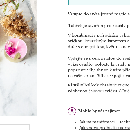
Vstupte do světa jemné magie 
Talířek je stvořen pro rituály 
V kombinaci s přírodním vyk
svíčkou
, kouzelným
kunzitem a
duše s energií lesa, květin a ne
Vydejte se s celou sadou do sv
vykuřovadlo, položte krystaly n
poproste víly, aby se k vám při
na vaše volání. Víly se spojí s 
Rituální balíček obsahuje ručně 
zdobenou čajovou svíčku. SOuč
Mohlo by vás zajímat:
Jak na manifestaci – techn
Jak znovu probudit rados