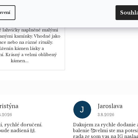
Souhl
avení
DETAIL
é lahvičky naplněné malými
anými kamínky. Vhodné jako
ce nebo na různé rituály.
ůženín kámen lásky a
ní. Krásný a velmi oblíbený
kámen....
ristýna
Jaroslava
J
dnocení obchodu je 5 z 5 hvězdiček.
Hodnocení obchod
8.2026
3.8.2026
í, rychlé doručení.
Dakujem za rychle dodanie 
ude nadšená 🙌.
balenie 🥰velmi ste ma potes
rada ze som vas na IG nasla