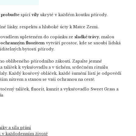
a
probuďte
spící
víly
ukryté v každém koutku přírody.
plné lásky, respektu a hluboké úcty k Matce Zemi.
uřovadlem upleteném do copánku ze
sladké trávy
, malou
 ochranným fluoritem
vytváří prostor, kde se snoubí lidská
viditelných bytostí přírody.
ého oblíbeného přírodního zákoutí. Zapalte jemné
a talířek k vykuřovadlu a v tichém, srdečném rituálu
daly. Každý kouřový obláček, každé šumění listí je odpovědí
vašim nitrem a stanou se vaši ochranou na cestě.
točený talířek, fluorit, kunzit a vykuřovadlo Sweet Grass a
ás
iky a síla přání
t v každodenním životě