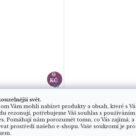
26
0
KČ
–25
%
gická lahvička s
kouzelnější svět.
mlovanými kamínky
om Vám mohli nabízet produkty a obsah, které s V
du rezonují, potřebujeme Váš souhlas s používáním
es. Pomáhají nám porozumět tomu, co Vás zajímá, a
Skladem
ovat prostředí našeho e-shopu. Vaše soukromí je pro
kem.