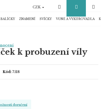
Hledat
Přihlášení
Náku
CZK
košík
 BALÍČKY
ZNAMENÍ
SVÍČKY
VŮNĚ A VYKUŘOVADLA
KRYS
dnocení
íček k probuzení víly
Kód:
7518
žnosti doručení