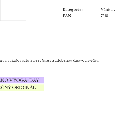
Kategorie
:
Vůně a 
EAN
:
7518
unzit a vykuřovadlo Sweet Grass a zdobenou čajovou svíčku.
NO V YOGA-DAY
EČNÝ ORIGINÁL