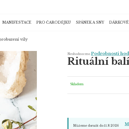
MANIFESTACE
PRO ČARODĚJKU
SPÁNEK A SNY
DÁRKOVÉ
Co potřebujete najít?
 probuzení víly
Průměrné
Podrobnosti ho
Neohodnoceno
hodnocení
Rituální bal
produktu
je
HLEDAT
0,0
z
5
hvězdiček.
Skladem
Doporučujeme
Mo
Můžeme doručit do:
11.8.2026