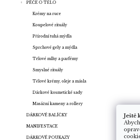
PÉČE O TĚLO
Krémy na ruce
Koupelové rituály
Přírodní tuhá mýdla
Sprchové gely a mýdla
Tělové mlhy a parfémy
Smyslné rituály
Tělové krémy, oleje a másla
Dárkové kosmetické sady
Masážní kameny a rollery
DÁRKOVÉ BALÍČKY
Ještě 
Abych
MANIFESTACE
oprav
cooki
DÁRKOVÉ POUKAZY