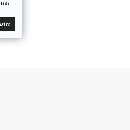
 nás
asím