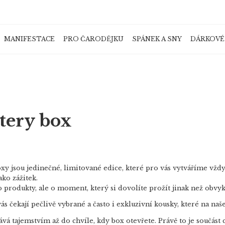
MANIFESTACE
PRO ČARODĚJKU
SPÁNEK A SNY
DÁRKOVÉ
Co potřebujete najít?
HLEDAT
tery box
Doporučujeme
xy jsou jedinečné, limitované edice, které pro vás vytváříme vž
ako zážitek.
o produkty, ale o moment, který si dovolíte prožít jinak než obvyk
vás čekají pečlivě vybrané a často i exkluzivní kousky, které na n
vá tajemstvím až do chvíle, kdy box otevřete. Právě to je součást 