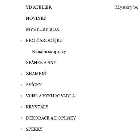
a
n
YD ATELIÉR
Mystery bo
e
NOVINKY
l
MYSTERY BOX
PRO ČARODĚJKU
Rituální soupravy
SPÁNEK A SNY
ZNAMENÍ
SVÍČKY
VŮNĚ A VYKUŘOVADLA
KRYSTALY
DEKORACE A DOPLŇKY
ŠPERKY