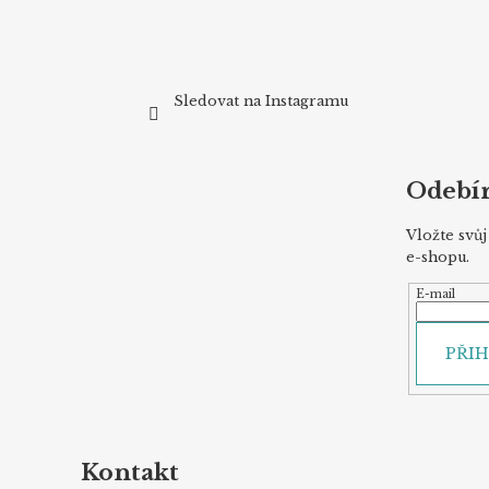
Sledovat na Instagramu
Odebír
Vložte svů
e-shopu.
E-mail
PŘIH
Kontakt