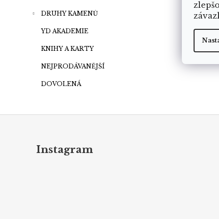
zlepš
DRUHY KAMENŮ
závaz
YD AKADEMIE
Nast
KNIHY A KARTY
NEJPRODÁVANĚJŠÍ
DOVOLENÁ
Z
á
p
Instagram
a
t
í