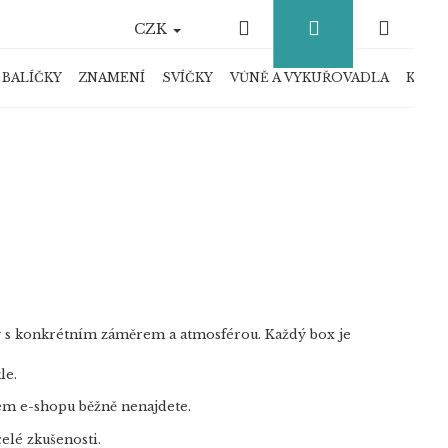
Hledat
Přihlášení
Náku
CZK
košík
 BALÍČKY
ZNAMENÍ
SVÍČKY
VŮNĚ A VYKUŘOVADLA
KRYS
dy s konkrétním záměrem a atmosférou. Každý box je
le.
ašem e-shopu běžně nenajdete.
celé zkušenosti.