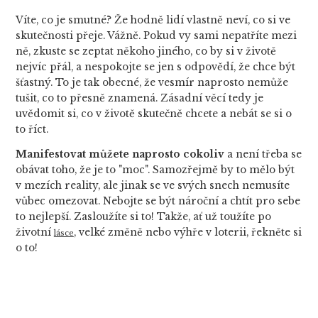
Víte, co je smutné? Že hodně lidí vlastně neví, co si ve
skutečnosti přeje. Vážně. Pokud vy sami nepatříte mezi
ně, zkuste se zeptat někoho jiného, co by si v životě
nejvíc přál, a nespokojte se jen s odpovědí, že chce být
šťastný. To je tak obecné, že vesmír naprosto nemůže
tušit, co to přesně znamená. Zásadní věcí tedy je
uvědomit si, co v životě skutečně chcete a nebát se si o
to říct.
Manifestovat můžete naprosto cokoliv
a není třeba se
obávat toho, že je to "moc". Samozřejmě by to mělo být
v mezích reality, ale jinak se ve svých snech nemusíte
vůbec omezovat. Nebojte se být nároční a chtít pro sebe
to nejlepší. Zasloužíte si to! Takže, ať už toužíte po
životní
, velké změně nebo výhře v loterii, řekněte si
lásce
o to!