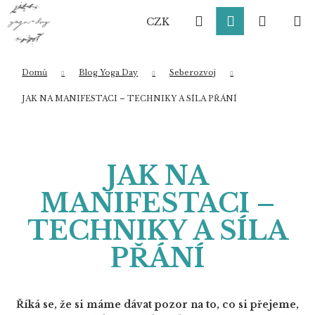
K
Přejít
Hledat
Přihlášení
Nákup
M
na
o
CZK
obsah
Zpět
Zpět
š
í
košík
k
Domů
Blog Yoga Day
Seberozvoj
Co potřebujete najít?
JAK NA MANIFESTACI – TECHNIKY A SÍLA PŘÁNÍ
HLEDAT
JAK NA
MANIFESTACI –
Doporučujeme
TECHNIKY A SÍLA
PŘÁNÍ
Říká se, že si máme dávat pozor na to, co si přejeme,