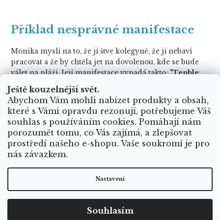
Příklad nesprávné manifestace
Monika myslí na to, že jí štve kolegyně, že jí nebaví
pracovat a že by chtěla jet na dovolenou, kde se bude
válet na pláži. Její manifestace vypadá takto:
"Tenhle
měsíc chci mít nohy nahoře a aby za mě musela
Ještě kouzelnější svět.
makat Jana."
Co je tady špatně? Skoro všechno. Pojďme
Abychom Vám mohli nabízet produkty a obsah,
si to shrnout.
které s Vámi opravdu rezonují, potřebujeme Váš
souhlas s používáním cookies. Pomáhají nám
Monika má negativní myšlenky (nebaví jí práce a
porozumět tomu, co Vás zajímá, a zlepšovat
štve jí kolegyně).
prostředí našeho e-shopu. Vaše soukromí je pro
V manifestaci přeje něco špatného kolegyni.
nás závazkem.
Nepoužívá přítomný čas.
Nastavení
Není ve svém přání konkrétní.
Jak to může dopadnout? Spousta negativní energie a
Souhlasím
nekonkrétní přání může klidně vyústit v situaci, kdy