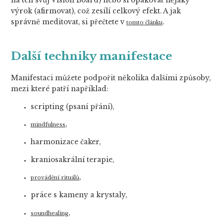
na ten svůj Vision Board) nebo si opakovat nějaký
výrok (afirmovat), což zesílí celkový efekt. A jak
správně meditovat, si přečtete v
.
tomto článku
Další techniky manifestace
Manifestaci můžete podpořit několika dalšími způsoby,
mezi které patří například:
scripting (psaní přání),
,
mindfulness
harmonizace čaker,
kraniosakrální terapie,
,
provádění rituálů
práce s kameny a krystaly,
,
soundhealing