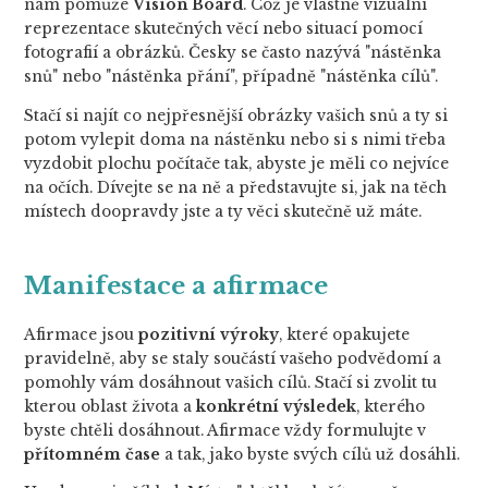
nám pomůže
Vision Board
. Což je vlastně vizuální
reprezentace skutečných věcí nebo situací pomocí
fotografií a obrázků. Česky se často nazývá "nástěnka
snů" nebo "nástěnka přání", případně "nástěnka cílů".
Stačí si najít co nejpřesnější obrázky vašich snů a ty si
potom vylepit doma na nástěnku nebo si s nimi třeba
vyzdobit plochu počítače tak, abyste je měli co nejvíce
na očích. Dívejte se na ně a představujte si, jak na těch
místech doopravdy jste a ty věci skutečně už máte.
Manifestace a afirmace
Afirmace jsou
pozitivní výroky
, které opakujete
pravidelně, aby se staly součástí vašeho podvědomí a
pomohly vám dosáhnout vašich cílů. Stačí si zvolit tu
kterou oblast života a
konkrétní výsledek
, kterého
byste chtěli dosáhnout. Afirmace vždy formulujte v
přítomném čase
a tak, jako byste svých cílů už dosáhli.