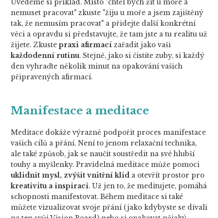
Uvedeme si příklad. Místo "chtěl bych žít u moře a
nemuset pracovat" zkuste "žiju u moře a jsem zajištěný
tak, že nemusím pracovat" a přidejte další konkrétní
věci a opravdu si představujte, že tam jste a tu realitu už
žijete. Zkuste
praxi afirmací
zařadit jako vaši
každodenní rutinu
. Stejně, jako si čistíte zuby, si každý
den vyhraďte několik minut na opakování vašich
připravených afirmací.
Manifestace a meditace
Meditace dokáže výrazně podpořit proces manifestace
vašich cílů a přání. Není to jenom relaxační technika,
ale také způsob, jak se naučit soustředit na své hlubší
touhy a myšlenky. Pravidelná meditace může pomoci
uklidnit mysl, zvýšit vnitřní klid
a otevřít prostor pro
kreativitu a inspiraci
. Už jen to, že meditujete, pomáhá
schopnosti manifestovat. Během meditace si také
můžete vizualizovat svoje přání (jako kdybyste se dívali