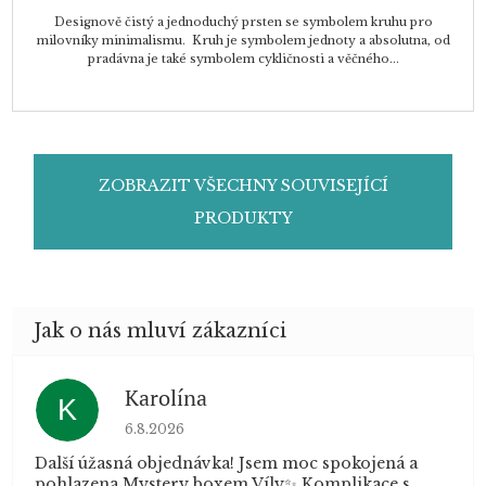
Designově čistý a jednoduchý prsten se symbolem kruhu pro
milovníky minimalismu. Kruh je symbolem jednoty a absolutna, od
pradávna je také symbolem cykličnosti a věčného...
ZOBRAZIT VŠECHNY SOUVISEJÍCÍ
PRODUKTY
Karolína
K
Hodnocení obchodu je 5 z 5 hvězdiček.
6.8.2026
Další úžasná objednávka! Jsem moc spokojená a
pohlazena Mystery boxem Víly✨ Komplikace s