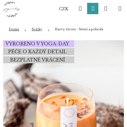
K
Přejít
Hledat
Přihlášení
Nákup
M
na
o
CZK
obsah
Zpět
Zpět
š
í
košík
k
Domů
Svíčky
Barvy života - Štěstí a pohoda
Co potřebujete najít?
VYROBENO V YOGA-DAY
PÉČE O KAŽDÝ DETAIL
BEZPLATNÉ VRÁCENÍ
HLEDAT
Doporučujeme