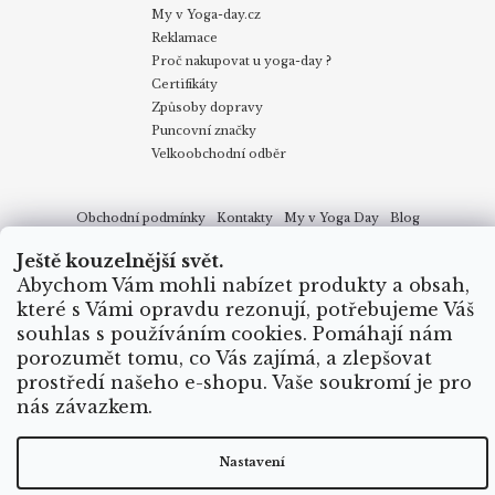
My v Yoga-day.cz
Reklamace
Proč nakupovat u yoga-day ?
Certifikáty
Způsoby dopravy
Puncovní značky
Velkoobchodní odběr
Obchodní podmínky
Kontakty
My v Yoga Day
Blog
Reklamace
Proč nakupovat u yoga-day.cz
Certifikáty
Způsoby dopravy
Ještě kouzelnější svět.
Abychom Vám mohli nabízet produkty a obsah,
které s Vámi opravdu rezonují, potřebujeme Váš
Vytvořil Shoptet
souhlas s používáním cookies. Pomáhají nám
porozumět tomu, co Vás zajímá, a zlepšovat
Copyright 2026
Yoga Day
. Všechna práva vyhrazena.
prostředí našeho e-shopu. Vaše soukromí je pro
nás závazkem.
Nastavení