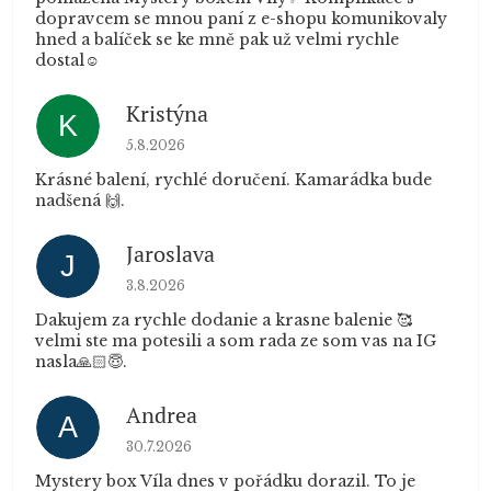
dopravcem se mnou paní z e-shopu komunikovaly
hned a balíček se ke mně pak už velmi rychle
dostal☺️
Kristýna
K
Hodnocení obchodu je 5 z 5 hvězdiček.
5.8.2026
Krásné balení, rychlé doručení. Kamarádka bude
nadšená 🙌.
Jaroslava
J
Hodnocení obchodu je 5 z 5 hvězdiček.
3.8.2026
Dakujem za rychle dodanie a krasne balenie 🥰
velmi ste ma potesili a som rada ze som vas na IG
nasla🙏🏻😇.
Andrea
A
Hodnocení obchodu je 5 z 5 hvězdiček.
30.7.2026
Mystery box Víla dnes v pořádku dorazil. To je