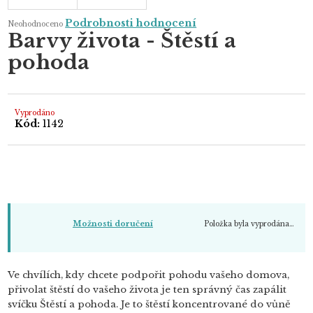
Průměrné
Podrobnosti hodnocení
Neohodnoceno
hodnocení
Barvy života - Štěstí a
produktu
je
pohoda
0,0
z
5
hvězdiček.
Vyprodáno
Kód:
1142
Položka byla vyprodána…
Možnosti doručení
Ve chvílích, kdy chcete podpořit pohodu vašeho domova,
přivolat štěstí do vašeho života je ten správný čas zapálit
svíčku Štěstí a pohoda. Je to štěstí koncentrované do vůně