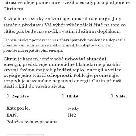
citrusové oleje pomeranče, svěžího eukalyptu a podpořené
Citrínem.
Každá barva svíčky znázorňuje jinou sílu a energii. Jiný
záměr a představu. Váš výběr výběr záleží čistě na tom co
cítíte, pak bude naše svíčka vaším ideálním doplňkem.
Esenciální olej z pomeranče vás
zbaví špatných myšlenek a depresí
a
pomůže vám soustředit se a zklidnit mysl. Eukalyptový olej vám
pomůže
načerpat životní energii
.
Citrín
je kámen, jenž v sobě
uchovává sluneční
energii,
představuje mimořádně blahodárně působící
krystal. Svému majiteli
předává teplo, energii a velice
zvyšuje jeho tvůrčí schopnosti.
Pohlcuje, proměňuje,
rozptyluje a uzemňuje negativní energii. Citrín přináší
štěstí a klid do vašeho života.
Zeptat se
Hlídat
Sdílet
Kategorie
:
Svíčky
EAN
:
1142
Položka byla vyprodána…