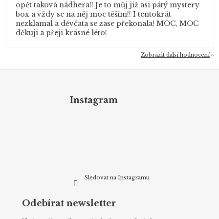
opět taková nádhera!! Je to můj již asi pátý mystery
box a vždy se na něj moc těším!! I tentokrát
nezklamal a děvčata se zase překonala! MOC, MOC
děkuji a přeji krásné léto!
Zobrazit další hodnocení
Z
á
p
Instagram
a
t
í
Sledovat na Instagramu
Odebírat newsletter