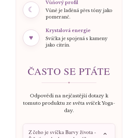
Vůňový profil
☾
Vůně je laděná přes tóny jako
pomeranč.
Krystalová energie
♥
Svíčka je spojená s kameny
jako citrín.
ČASTO SE PTÁTE
♥
Odpovědi na nejčastější dotazy k
tomuto produktu ze světa svíček Yoga-
day.
Z čeho je svíčka Barvy života -