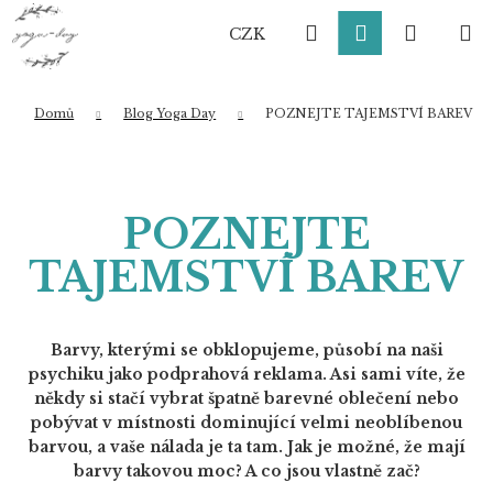
K
Přejít
Hledat
Přihlášení
Nákup
M
na
o
CZK
obsah
Zpět
Zpět
š
í
košík
k
Domů
Blog Yoga Day
POZNEJTE TAJEMSTVÍ BAREV
Co potřebujete najít?
POZNEJTE
HLEDAT
TAJEMSTVÍ BAREV
Doporučujeme
Barvy, kterými se obklopujeme, působí na naši
psychiku jako podprahová reklama. Asi sami víte, že
někdy si stačí vybrat špatně barevné oblečení nebo
pobývat v místnosti dominující velmi neoblíbenou
barvou, a vaše nálada je ta tam. Jak je možné, že mají
barvy takovou moc? A co jsou vlastně zač?