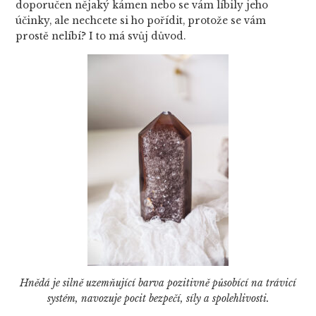
doporučen nějaký kámen nebo se vám líbily jeho
účinky, ale nechcete si ho pořídit, protože se vám
prostě nelíbí? I to má svůj důvod.
Hnědá je silně uzemňující barva pozitivně působící na trávicí
systém, navozuje pocit bezpečí, síly a spolehlivosti.