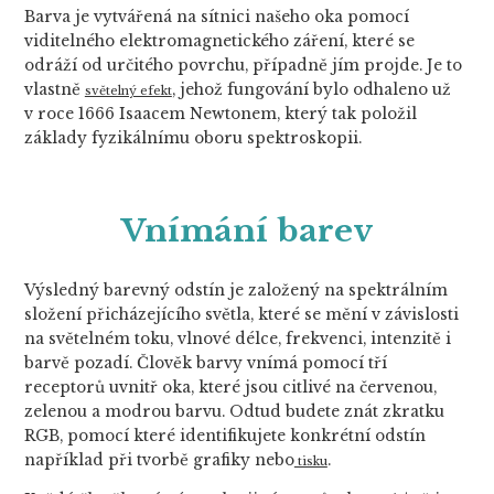
Barva je vytvářená na sítnici našeho oka pomocí
viditelného elektromagnetického záření, které se
odráží od určitého povrchu, případně jím projde. Je to
vlastně
, jehož fungování bylo odhaleno už
světelný efekt
v roce 1666 Isaacem Newtonem, který tak položil
základy fyzikálnímu oboru spektroskopii.
Vnímání barev
Výsledný barevný odstín je založený na spektrálním
složení přicházejícího světla, které se mění v závislosti
na světelném toku, vlnové délce, frekvenci, intenzitě i
barvě pozadí. Člověk barvy vnímá pomocí tří
receptorů uvnitř oka, které jsou citlivé na červenou,
zelenou a modrou barvu. Odtud budete znát zkratku
RGB, pomocí které identifikujete konkrétní odstín
například při tvorbě grafiky nebo
.
tisku