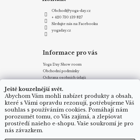
Obchod
@
yoga-day.cz
+ 420 730 139 827
Sledujte nás na Facebooku
yogaday.cz
Informace pro vás
Yoga Day Show room
Obchodní podmínky
Ochrana osobních údajů
My v Yoga-day.cz
Ještě kouzelnější svět.
Reklamace
Abychom Vám mohli nabízet produkty a obsah,
Proč nakupovat u yoga-day ?
které s Vámi opravdu rezonují, potřebujeme Váš
Certifikáty
souhlas s používáním cookies. Pomáhají nám
Způsoby dopravy
porozumět tomu, co Vás zajímá, a zlepšovat
Puncovní značky
prostředí našeho e-shopu. Vaše soukromí je pro
Velkoobchodní odběr
nás závazkem.