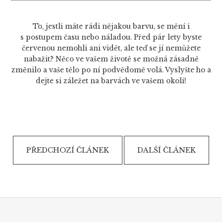
To, jestli máte rádi nějakou barvu, se mění i
s postupem času nebo náladou. Před pár lety byste
červenou nemohli ani vidět, ale teď se jí nemůžete
nabažit? Něco ve vašem životě se možná zásadně
změnilo a vaše tělo po ní podvědomě volá. Vyslyšte ho a
dejte si záležet na barvách ve vašem okolí!
PŘEDCHOZÍ ČLÁNEK
DALŠÍ ČLÁNEK
Z
á