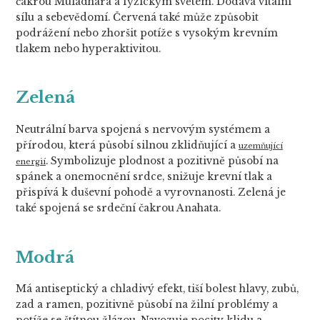
čakrou Muladhára a fyzickým světem. Dodává vitální
sílu a sebevědomí. Červená také může způsobit
podrážení nebo zhoršit potíže s vysokým krevním
tlakem nebo hyperaktivitou.
Zelená
Neutrální barva spojená s nervovým systémem a
přírodou, která působí silnou zklidňující a
uzemňující
. Symbolizuje plodnost a pozitivně působí na
energií
spánek a onemocnění srdce, snižuje krevní tlak a
přispívá k duševní pohodě a vyrovnanosti. Zelená je
také spojená se srdeční čakrou Anahata.
Modrá
Má antiseptický a chladivý efekt, tiší bolest hlavy, zubů,
zad a ramen, pozitivně působí na žilní problémy a