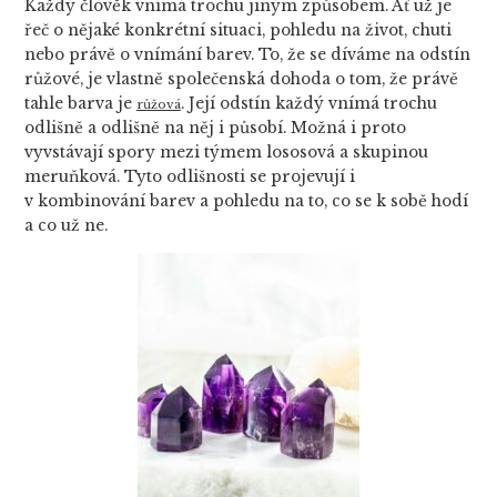
Každý člověk vnímá trochu jiným způsobem. Ať už je
řeč o nějaké konkrétní situaci, pohledu na život, chuti
nebo právě o vnímání barev. To, že se díváme na odstín
růžové, je vlastně společenská dohoda o tom, že právě
tahle barva je
. Její odstín každý vnímá trochu
růžová
odlišně a odlišně na něj i působí. Možná i proto
vyvstávají spory mezi týmem lososová a skupinou
meruňková. Tyto odlišnosti se projevují i
v kombinování barev a pohledu na to, co se k sobě hodí
a co už ne.