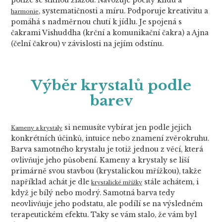
potíže se štítnou žlázou. Navozuje pocity klidu a
, systematičnosti a míru. Podporuje kreativitu a
harmonie
pomáhá s nadměrnou chutí k jídlu. Je spojená s
čakrami Vishuddha (krční a komunikační čakra) a Ajna
(čelní čakrou) v závislosti na jejím odstínu.
Výběr krystalů podle
barev
si nemusíte vybírat jen podle jejich
Kameny a krystaly
konkrétních účinků, intuice nebo znamení zvěrokruhu.
Barva samotného krystalu je totiž jednou z věcí, která
ovlivňuje jeho působení. Kameny a krystaly se liší
primárně svou stavbou (krystalickou mřížkou), takže
například achát je dle
stále achátem, i
krystalické mřížky
když je bílý nebo modrý. Samotná barva tedy
neovlivňuje jeho podstatu, ale podílí se na výsledném
terapeutickém efektu. Taky se vám stalo, že vám byl