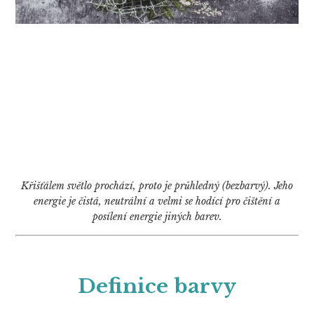
Křišťálem světlo prochází, proto je průhledný (bezbarvý). Jeho
energie je čistá, neutrální a velmi se hodící pro čištění a
posílení energie jiných barev.
Definice barvy