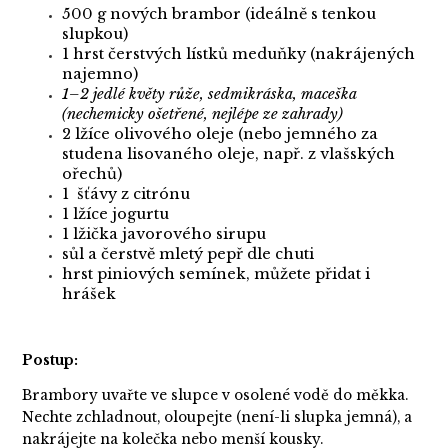
500 g nových brambor (ideálně s tenkou
slupkou)
1 hrst čerstvých lístků meduňky (nakrájených
najemno)
1–2 jedlé květy růže, sedmikráska, maceška
(nechemicky ošetřené, nejlépe ze zahrady)
2 lžíce olivového oleje (nebo jemného za
studena lisovaného oleje, např. z vlašských
ořechů)
1 šťávy z citrónu
1 lžíce jogurtu
1 lžička javorového sirupu
sůl a čerstvě mletý pepř dle chuti
hrst piniových semínek, můžete přidat i
hrášek
Postup:
Brambory uvařte ve slupce v osolené vodě do měkka.
Nechte zchladnout, oloupejte (není-li slupka jemná), a
nakrájejte na kolečka nebo menší kousky.