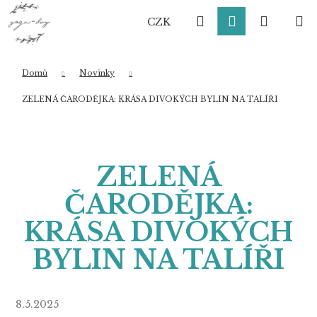
K
Přejít
Hledat
Přihlášení
Nákup
M
na
o
CZK
obsah
Zpět
Zpět
š
í
košík
k
Domů
Novinky
Co potřebujete najít?
ZELENÁ ČARODĚJKA: KRÁSA DIVOKÝCH BYLIN NA TALÍŘI
HLEDAT
ZELENÁ
ČARODĚJKA:
Doporučujeme
KRÁSA DIVOKÝCH
BYLIN NA TALÍŘI
8.5.2025