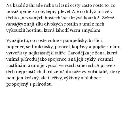
Na každé zahradě nebo u lesní cesty často roste to, co
považujeme za obyčejný plevel. Ale co když právě v
těchto „nezvaných hostech“ se skrývá kouzlo? Z
elené
čarodějky
znají sílu divokých rostlin a umí z nich
vykouzlit hostinu, která lahodí všem smyslům.
Využijte to, co roste volně - pampelišky, bršlici,
popenec, sedmikrásky, jitrocel, kopřivy a pojďte s námi
vytvořit ty nejkrásnější talíře. Čarodějka je žena, která
vnímá přírodu jako spojence, zná její cykly, rozumí
rostlinám a umí je využít ve všech směrech. A právě z
těch nejprostších darů země dokáže vytvořit talíř, který
není jen krásný, ale i léčivý, výživný a hluboce
propojený s přírodou.