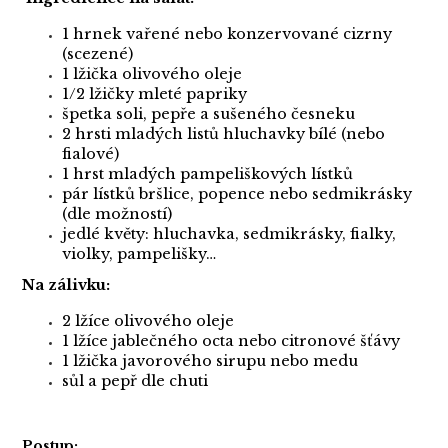
1 hrnek vařené nebo konzervované cizrny
(scezené)
1 lžička olivového oleje
1/2 lžičky mleté papriky
špetka soli, pepře a sušeného česneku
2 hrsti mladých listů hluchavky bílé (nebo
fialové)
1 hrst mladých pampeliškových lístků
pár lístků bršlice, popence nebo sedmikrásky
(dle možností)
jedlé květy: hluchavka, sedmikrásky, fialky,
violky, pampelišky…
Na zálivku:
2 lžíce olivového oleje
1 lžíce jablečného octa nebo citronové šťávy
1 lžička javorového sirupu nebo medu
sůl a pepř dle chuti
Postup: