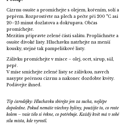
Cizrnu osušte a promíchejte s olejem, kořením, solí a
pepřem. Rozprostřete na plech a pečte při 200 °C asi
20–25 minut dozlatova a dokřupava. Občas
promíchejte.
Mezitím připravte zelené části salátu. Propláchněte a
osušte divoké listy. Hluchavku natrhejte na menší
kousky, stejně tak pampeliškové listy.
Zálivku promíchejte v misce – olej, ocet, sirup, sůl,
pepř.
V míse smíchejte zelené listy se zálivkou, navrch
nasypte pečenou cizrnu a nakonec dozdobte květy.
Podávejte ihned.
Tip čarodějky: Hluchavku sbírejte jen za sucha, nejlépe
dopoledne. Pokud nemáte všechny byliny, použijte to, co roste
kolem – vaše tělo si řekne, co potřebuje. Každý květ má v sobě
sílu místa, kde vyrostl.