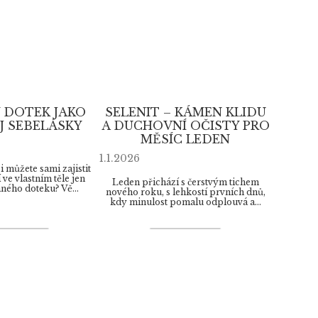
 DOTEK JAKO
SELENIT – KÁMEN KLIDU
J SEBELÁSKY
A DUCHOVNÍ OČISTY PRO
MĚSÍC LEDEN
1.1.2026
si můžete sami zajistit
 ve vlastním těle jen
Leden přichází s čerstvým tichem
ého doteku? Vě...
nového roku, s lehkostí prvních dnů,
kdy minulost pomalu odplouvá a...