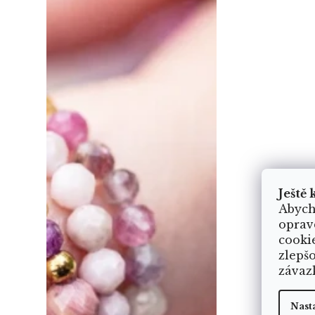
Ještě 
Abych
oprav
cooki
zlepš
závaz
Nast