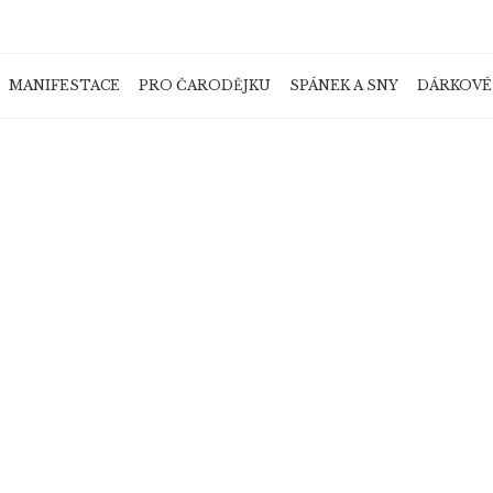
MANIFESTACE
PRO ČARODĚJKU
SPÁNEK A SNY
DÁRKOVÉ
Co potřebujete najít?
HLEDAT
Doporučujeme