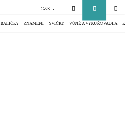
Hledat
Přihlášení
Náku
CZK
košík
 BALÍČKY
ZNAMENÍ
SVÍČKY
VŮNĚ A VYKUŘOVADLA
KRYS