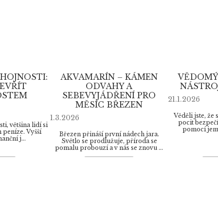
HOJNOSTI:
AKVAMARÍN – KÁMEN
VĚDOMÝ
TEVŘÍT
ODVAHY A
NÁSTRO
OSTEM
SEBEVYJÁDŘENÍ PRO
21.1.2026
MĚSÍC BŘEZEN
Věděli jste, že 
1.3.2026
pocit bezpečí
i, většina lidí si
pomocí jemn
 peníze. Vyšší
Březen přináší první nádech jara.
anční j...
Světlo se prodlužuje, příroda se
pomalu probouzí a v nás se znovu ...