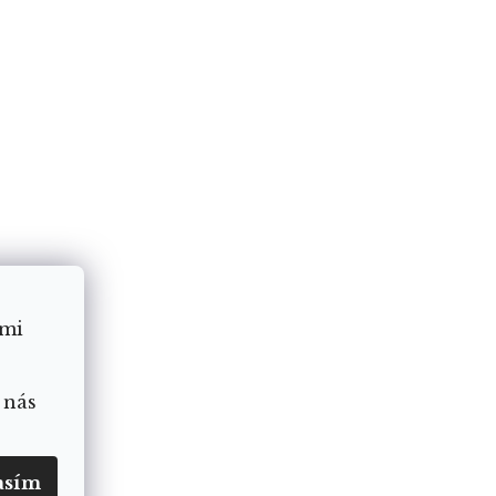
ámi
 nás
asím