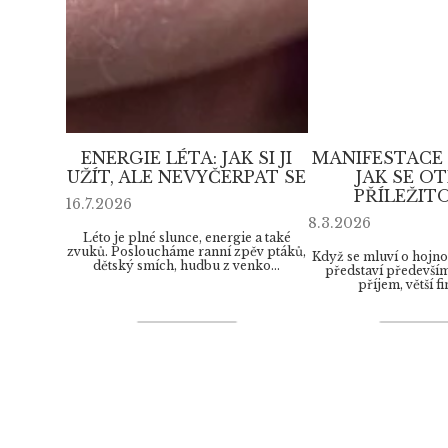
ENERGIE LÉTA: JAK SI JI
MANIFESTACE 
UŽÍT, ALE NEVYČERPAT SE
JAK SE O
PŘÍLEŽIT
16.7.2026
8.3.2026
Léto je plné slunce, energie a také
zvuků. Posloucháme ranní zpěv ptáků,
Když se mluví o hojnost
dětský smích, hudbu z venko...
představí především
příjem, větší fin