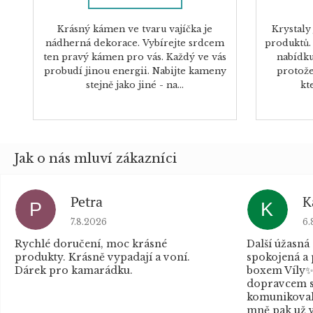
Krásný kámen ve tvaru vajíčka je
Krystaly
nádherná dekorace. Vybírejte srdcem
produktů. 
ten pravý kámen pro vás. Každý ve vás
nabídku 
probudí jinou energii. Nabijte kameny
protože
stejně jako jiné - na...
kte
Petra
K
P
K
Hodnocení obchodu je 5 z 5 hvězdiček.
Ho
7.8.2026
6.
Rychlé doručení, moc krásné
Další úžasná
produkty. Krásně vypadají a voní.
spokojená a
Dárek pro kamarádku.
boxem Víly✨
dopravcem s
komunikovaly
mně pak už v