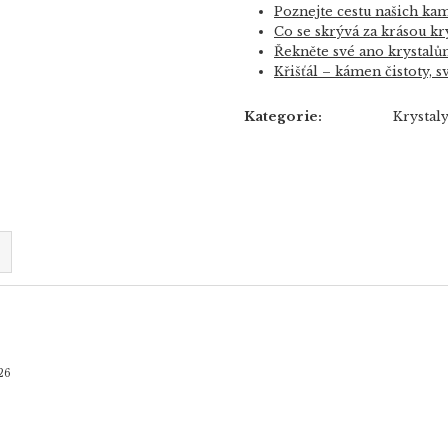
Poznejte cestu našich ka
Co se skrývá za krásou kr
Řekněte své ano krystal
Křišťál – kámen čistoty, s
Kategorie
:
Krystal
26