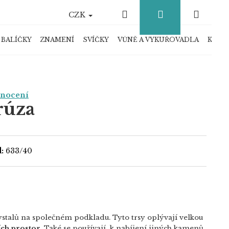
Hledat
Přihlášení
Náku
CZK
košík
 BALÍČKY
ZNAMENÍ
SVÍČKY
VŮNĚ A VYKUŘOVADLA
KRYS
dnocení
rúza
:
633/40
ystalů na společném podkladu. Tyto trsy oplývají velkou
ích prostor
. Také se používají k nabíjení jiných kamenů.