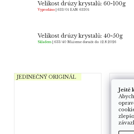
Velikost drúzy krystalů: 60-100g
Vyprodáno
| 633/01
EAN:
63301
Velikost drúzy krystalů: 40-50g
Skladem
| 633/40
Můžeme doručit do:
12.8.2026
JEDINEČNÝ ORIGINÁL
Ještě 
Abych
oprav
cooki
zlepš
závaz