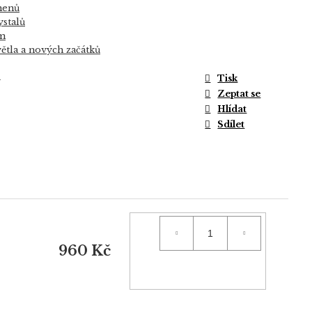
menů
ystalů
ům
větla a nových začátků
Tisk
y
Zeptat se
Hlídat
Sdílet
960 Kč