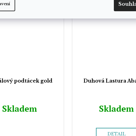
Souhl
avení
ťálový podtácek gold
Duhová Lastura Ab
Skladem
Skladem
DETAIL