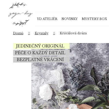
K
Přejít
o
na
Zpět
Zpět
obsah
š
do
do
YD ATELIÉR
NOVINKY
MYSTERY BOX
í
obchodu
obchodu
k
Domů
Krystaly
Křišťálová drúza
JEDINEČNÝ ORIGINÁL
PÉČE O KAŽDÝ DETAIL
BEZPLATNÉ VRÁCENÍ