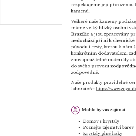
respektujeme její přirozenou 
kamenů.
Veškeré naše kameny pocháze
máme velký blízký osobní vzt
Brazílie
a jsou zpracovány prá
nedochází při ní k chemické 
původu i cesty, kterou k nám 
konkrétním dodavatelem, za
znovupoužitelné materiály atd
do svého provozu
zodpovědné
zodpovědně.
Naše produkty pravidelně cer
laboratoře:
https://www.yoga-da
Mohlo by vás zajímat:
Domov s krystaly
Poznejte tajemství barev
Krystaly plné lásky