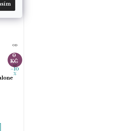
asím
OD
35
0
KČ
AŽ
–10
%
alone