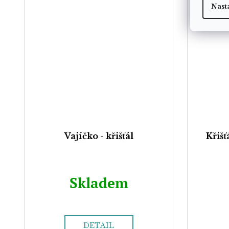
Nast
Vajíčko - křišťál
Křiš
Skladem
DETAIL