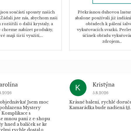
 jsou součástí spousty našich
Překrásnou duhovou lastu
Žádali jste nás, abychom naši
abalone používali již indián
rozšířili o další krystaly, a
obřadech k pálení šalvě
 chceme nabízet produkty,
vykuřovacích svazků. Perleť
ré mají širší využití,...
účinek obřadu vykuřován
zdrojem...
arolína
Kristýna
K
dnocení obchodu je 5 z 5 hvězdiček.
Hodnocení obchod
8.2026
5.8.2026
 objednávka! Jsem moc
Krásné balení, rychlé doruče
 pohlazena Mystery
Kamarádka bude nadšená 🙌.
 Komplikace s
e mnou paní z e-shopu
 hned a balíček se ke
elmi rychle dostal☺️