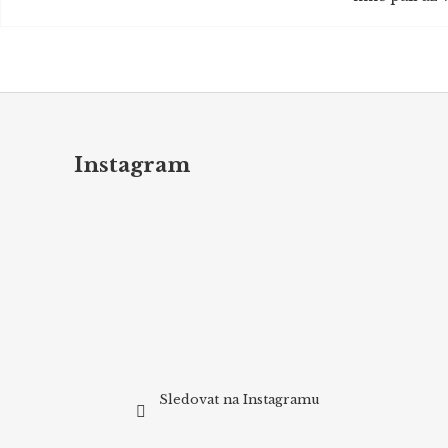
Z
á
p
Instagram
a
t
í
Sledovat na Instagramu