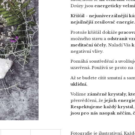
Drúzy jsou
energeticky velmi
Křišťál
-
nejuniverzálnější ká
nejsilnější zesilovač energie
Protože křišťál dokáže
pracova
možného stavu a
odstranit v
meditační účely.
Naladí Vás
k
negativní vlivy.
Pomáhá soustředění a uvolňuje
uzavřená.
Používá se proto na
Až se budete cítit smutní a sam
uklidní.
Volíme
záměrně krystaly, kt
přesvědčeni, že
jejich energie
Respektujeme každý krystal
jsou pro nás naopak něčím, č
Fotografie je ilustrativní. Ka