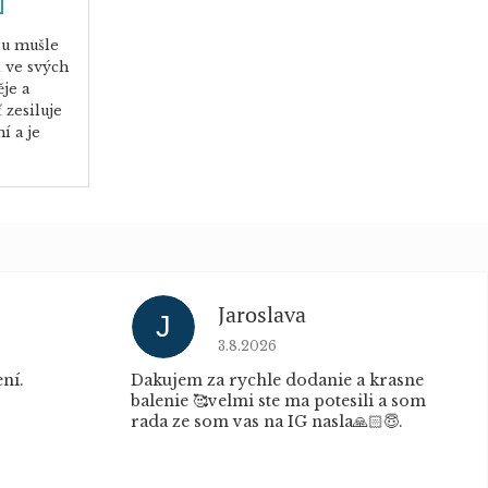
ru mušle
i ve svých
je a
 zesiluje
í a je
Jaroslava
J
u je 5 z 5 hvězdiček.
Hodnocení obchodu je 5 z 5 hvěz
3.8.2026
ní.
Dakujem za rychle dodanie a krasne
balenie 🥰velmi ste ma potesili a som
rada ze som vas na IG nasla🙏🏻😇.