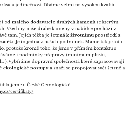
krásu a jedinečnost. Dbáme velmi na vysokou kvalitu
jí od
malého dodavatele drahých kamenů
se kterým
ah.
Všechny naše drahé kameny v nabídce
pochází z
vě tam. Jejich těžba je
šetrná k životnímu prostředí a
zátěži
. Je to jedna z našich podmínek. Máme tak jistotu
šlo, protože kromě toho, že jsme v přímém kontaktu s
dáváme i podmínky přepravy (minimum plastu,
… ). Vybíráme dopravní společnosti, které zapracovávají
 ekologické postupy
a snaží se propojovat svět šetrně a
tifikujeme u České Gemologické
y.cz/certifikaty/