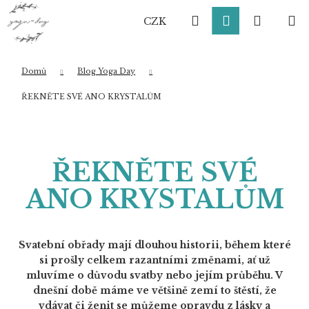
K
Přejít
Hledat
Přihlášení
Nákup
M
na
o
CZK
obsah
Zpět
Zpět
š
í
košík
k
Domů
Blog Yoga Day
Co potřebujete najít?
ŘEKNĚTE SVÉ ANO KRYSTALŮM
HLEDAT
ŘEKNĚTE SVÉ
ANO KRYSTALŮM
Doporučujeme
Svatební obřady mají dlouhou historii, během které
si prošly celkem razantními změnami, ať už
mluvíme o důvodu svatby nebo jejím průběhu. V
dnešní době máme ve většině zemí to štěstí, že
vdávat či ženit se můžeme opravdu z lásky a