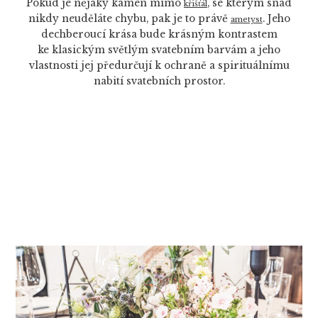
Pokud je nějaký kámen mimo
, se kterým snad
křišťál
nikdy neuděláte chybu, pak je to právě
. Jeho
ametyst
dechberoucí krása bude krásným kontrastem
ke klasickým světlým svatebním barvám a jeho
vlastnosti jej předurčují k ochraně a spirituálnímu
nabití svatebních prostor.