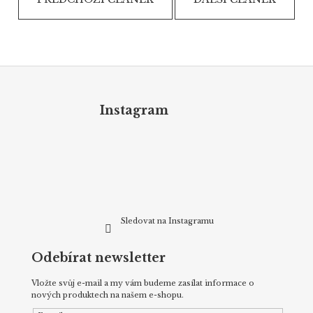
Z
á
p
Instagram
a
t
í
Sledovat na Instagramu
Odebírat newsletter
Vložte svůj e-mail a my vám budeme zasílat informace o
nových produktech na našem e-shopu.