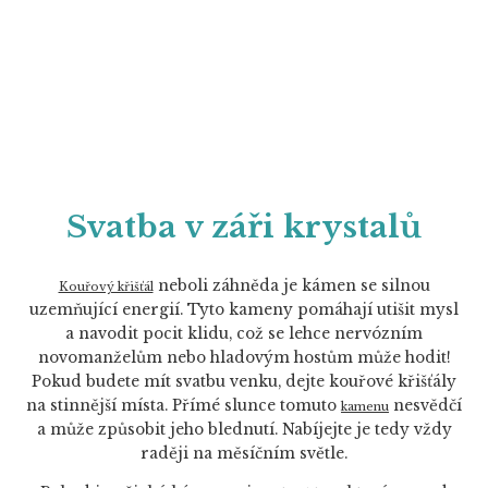
Svatba v záři krystalů
neboli záhněda je kámen se silnou
Kouřový křišťál
uzemňující energií. Tyto kameny pomáhají utišit mysl
a navodit pocit klidu, což se lehce nervózním
novomanželům nebo hladovým hostům může hodit!
Pokud budete mít svatbu venku, dejte kouřové křišťály
na stinnější místa. Přímé slunce tomuto
nesvědčí
kamenu
a může způsobit jeho blednutí. Nabíjejte je tedy vždy
raději na měsíčním světle.