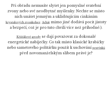
Při obřadu nemusíte slyšet jen pomyslné svatební
zvony nebo své neodbytné myšlenky. Nechte se místo
nich unášet jemným a uklidňujícím cinkáním
.
mimo jiné dodává pocit jistoty
krystalových zvonkoher
Achát
a bezpečí, což je pro tuto chvíli více než příhodné:).
se dají považovat za dokonalé
Křišťálové geody
energetické nabíječky. Co tak místo klasické krabičky
nebo sametového polštářku použít k uschování
prstýnků
před novomanželským slibem právě je?