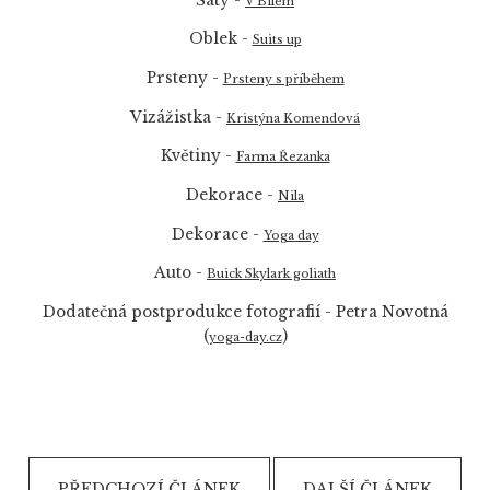
Šaty -
V Bílém
Oblek -
Suits up
Prsteny -
Prsteny s příběhem
Vizážistka -
Kristýna Komendová
Květiny -
Farma Řezanka
Dekorace -
Nila
Dekorace -
Yoga day
Auto -
Buick Skylark goliath
Dodatečná postprodukce fotografií - Petra Novotná
(
)
yoga-day.cz
PŘEDCHOZÍ ČLÁNEK
DALŠÍ ČLÁNEK