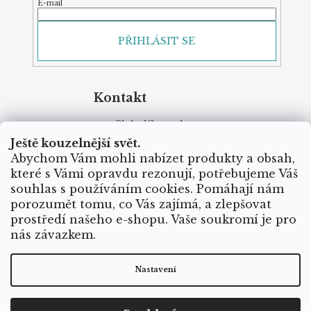
E-mail
PŘIHLÁSIT SE
Kontakt
Obchod
@
yoga-day.cz
+ 420 730 139 827
Ještě kouzelnější svět.
Sledujte nás na Facebooku
Abychom Vám mohli nabízet produkty a obsah,
yogaday.cz
které s Vámi opravdu rezonují, potřebujeme Váš
souhlas s používáním cookies. Pomáhají nám
porozumět tomu, co Vás zajímá, a zlepšovat
Informace pro vás
prostředí našeho e-shopu. Vaše soukromí je pro
nás závazkem.
Yoga Day Show room
Obchodní podmínky
Nastavení
Ochrana osobních údajů
My v Yoga-day.cz
Reklamace