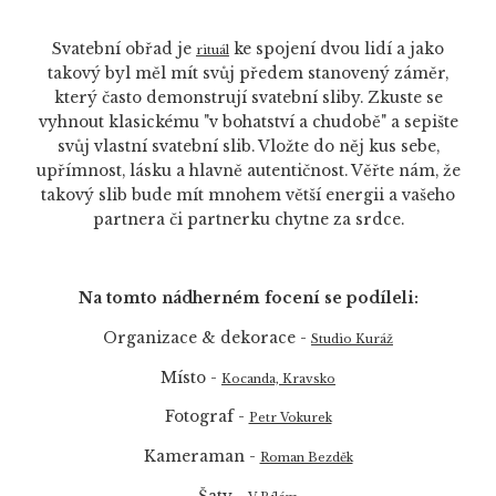
Svatební obřad je
ke spojení dvou lidí a jako
rituál
takový byl měl mít svůj předem stanovený záměr,
který často demonstrují svatební sliby. Zkuste se
vyhnout klasickému "v bohatství a chudobě" a sepište
svůj vlastní svatební slib. Vložte do něj kus sebe,
upřímnost, lásku a hlavně autentičnost. Věřte nám, že
takový slib bude mít mnohem větší energii a vašeho
partnera či partnerku chytne za srdce.
Na tomto nádherném focení se podíleli:
Organizace & dekorace -
Studio Kuráž
Místo -
Kocanda, Kravsko
Fotograf -
Petr Vokurek
Kameraman -
Roman Bezděk