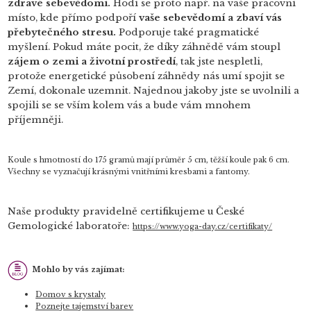
zdravé sebevědomí.
Hodí se proto např. na vaše pracovní
místo, kde přímo podpoří
vaše sebevědomí a zbaví vás
přebytečného stresu.
Podporuje také pragmatické
myšlení. Pokud máte pocit, že díky záhnědě vám stoupl
zájem o zemi a životní prostředí
, tak jste nespletli,
protože energetické působení záhnědy nás umí spojit se
Zemí, dokonale uzemnit. Najednou jakoby jste se uvolnili a
spojili se se vším kolem vás a bude vám mnohem
příjemněji.
Koule s hmotností do 175 gramů mají průměr 5 cm, těžší koule pak 6 cm.
Všechny se vyznačují krásnými vnitřními kresbami a fantomy.
Naše produkty pravidelně certifikujeme u České
Gemologické laboratoře:
https://www.yoga-day.cz/certifikaty/
Mohlo by vás zajímat:
Domov s krystaly
Poznejte tajemství barev