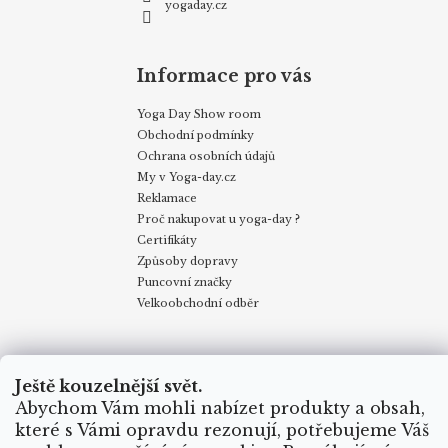
yogaday.cz
Informace pro vás
Yoga Day Show room
Obchodní podmínky
Ochrana osobních údajů
My v Yoga-day.cz
Reklamace
Proč nakupovat u yoga-day ?
Certifikáty
Způsoby dopravy
Puncovní značky
Velkoobchodní odběr
Obchodní podmínky
Kontakty
My v Yoga Day
Blog
Reklamace
Proč nakupovat u yoga-day.cz
Certifikáty
Ještě kouzelnější svět.
Způsoby dopravy
Abychom Vám mohli nabízet produkty a obsah,
které s Vámi opravdu rezonují, potřebujeme Váš