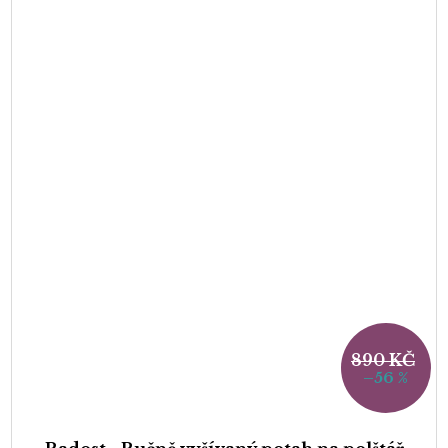
890 KČ
–56 %