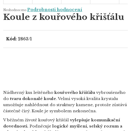
Průměrné
Podrobnosti hodnocení
Neohodnoceno
hodnocení
Koule z kouřového křišťálu
produktu
je
0,0
z
5
hvězdiček.
Kód:
2863/1
Nádherný kus leštěného
kouřového křišťálu
vybroušeného
do
tvaru dokonalé koule
. Velmi vysoká kvalita krystalu
umožňuje nahlédnout do struktury kamene, protože zůstává
částečně čirý. Koule je symbolem nekonečna.
V běžném životě kouřový křišťál
vylepšuje komunikační
dovednosti.
Podněcuje
logické myšlení, selský rozum a