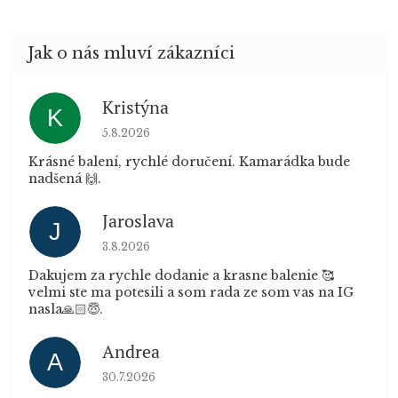
Kristýna
K
Hodnocení obchodu je 5 z 5 hvězdiček.
5.8.2026
Krásné balení, rychlé doručení. Kamarádka bude
nadšená 🙌.
Jaroslava
J
Hodnocení obchodu je 5 z 5 hvězdiček.
3.8.2026
Dakujem za rychle dodanie a krasne balenie 🥰
velmi ste ma potesili a som rada ze som vas na IG
nasla🙏🏻😇.
Andrea
A
Hodnocení obchodu je 5 z 5 hvězdiček.
30.7.2026