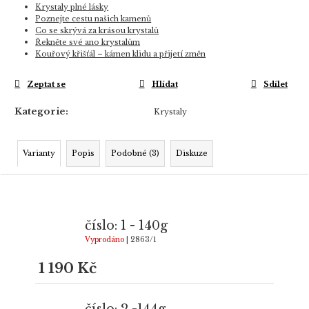
Krystaly plné lásky
Poznejte cestu našich kamenů
Co se skrývá za krásou krystalů
Řekněte své ano krystalům
Kouřový křišťál – kámen klidu a přijetí změn
Zeptat se
Hlídat
Sdílet
Kategorie
:
Krystaly
Varianty
Popis
Podobné (3)
Diskuze
číslo: 1 - 140g
Vyprodáno
| 2863/1
1 190 Kč
číslo: 2 -144g