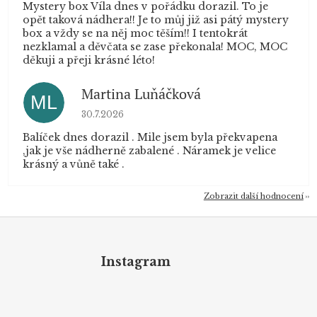
Mystery box Víla dnes v pořádku dorazil. To je
opět taková nádhera!! Je to můj již asi pátý mystery
box a vždy se na něj moc těším!! I tentokrát
nezklamal a děvčata se zase překonala! MOC, MOC
děkuji a přeji krásné léto!
Martina Luňáčková
ML
Hodnocení obchodu je 5 z 5 hvězdiček.
30.7.2026
Balíček dnes dorazil . Mile jsem byla překvapena
,jak je vše nádherně zabalené . Náramek je velice
krásný a vůně také .
Zobrazit další hodnocení
Z
á
p
Instagram
a
t
í