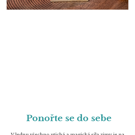
Ponořte se do sebe
V lednu všechno utichá a magická síla zimy je na