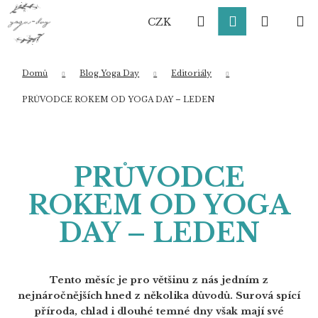
K
Přejít
Hledat
Přihlášení
Nákup
M
na
o
CZK
obsah
Zpět
Zpět
š
í
košík
k
Domů
Blog Yoga Day
Editoriály
Co potřebujete najít?
PRŮVODCE ROKEM OD YOGA DAY – LEDEN
HLEDAT
PRŮVODCE
ROKEM OD YOGA
Doporučujeme
DAY – LEDEN
Tento měsíc je pro většinu z nás jedním z
nejnáročnějších hned z několika důvodů. Surová spící
příroda, chlad i dlouhé temné dny však mají své