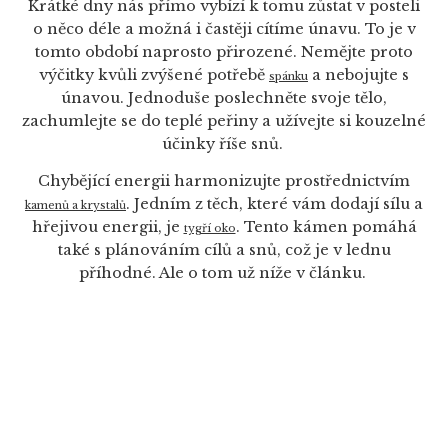
Krátké dny nás přímo vybízí k tomu zůstat v posteli
o něco déle a možná i častěji cítíme únavu. To je v
tomto období naprosto přirozené. Nemějte proto
výčitky kvůli zvýšené potřebě
a nebojujte s
spánku
únavou. Jednoduše poslechněte svoje tělo,
zachumlejte se do teplé peřiny a užívejte si kouzelné
účinky říše snů.
Chybějící energii harmonizujte prostřednictvím
. Jedním z těch, které vám dodají sílu a
kamenů a krystalů
hřejivou energii, je
. Tento kámen pomáhá
tygří oko
také s plánováním cílů a snů, což je v lednu
příhodné. Ale o tom už níže v článku.