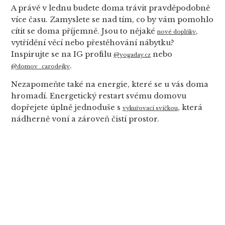
A právě v lednu budete doma trávit pravděpodobně
více času. Zamyslete se nad tím, co by vám pomohlo
cítit se doma příjemně. Jsou to nějaké
,
nové doplňky
vytřídění věcí nebo přestěhování nábytku?
Inspirujte se na IG profilu
nebo
@yogaday.cz
.
@domov_carodejky
Nezapomeňte také na energie, které se u vás doma
hromadí. Energetický restart svému domovu
dopřejete úplně jednoduše s
, která
vykuřovací svíčkou
nádherně voní a zároveň čistí prostor.