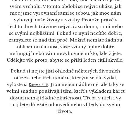
svém vrcholu. V tomto období se nejvíc ukáže, jak
moc jsme vyrovnaní sami se sebou, jak moc nám
vyhovují naše životy a vztahy. Protože právě v
těchto dnech trávíme nejvíc času doma, sami nebo
se svými nejbližšími. Pokud se nyní necítíte dobře,
zamyslete se nad tím proč. Možná nemáte žádnou
oblíbenou činnost, vaše vztahy úplně dobře
nefungují nebo vám nevyhovuje místo, kde žijete.
Udělejte vše proto, abyste se příští leden cítili skvěle.
Pokud si nejste jistí ohledně některých životních
otázek nebo třeba směru, kterým se dál vydat,
vyložte si
. Jsou nejen nádherné, ale taky se
Karty s duší
velmi snadno používají i těm, kteří s výkladem karet
dosud nemají žádné zkušenosti. Třeba v nich i vy
najdete důležité odpovědi nebo vhledy do svého
života.