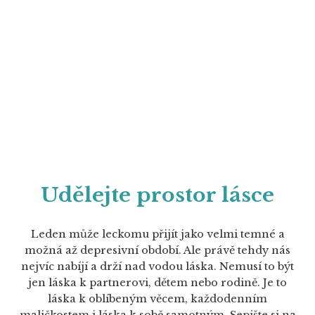
Udělejte prostor lásce
Leden může leckomu přijít jako velmi temné a
možná až depresivní období. Ale právě tehdy nás
nejvíc nabíjí a drží nad vodou láska. Nemusí to být
jen láska k partnerovi, dětem nebo rodině. Je to
láska k oblíbeným věcem, každodenním
maličkostem i láska k sobě samotným. Sepište si na