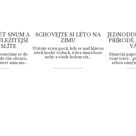
ĚT SNŮM A
SCHOVEJTE SI LÉTO NA
JEDNODUC
LEŽITĚJŠÍ
ZIMU
PŘÍRODĚ,
YSLÍTE
V
Užíváte si ten pocit, kdy se nad hlavou
tetelí horký vzduch, tráva šimrá bosé
ponoříme se do
Sluneční paprsk
nohy a všude kolem vás...
do říše obrazů,
vůně trávy… př
které nám mo...
sebou samými