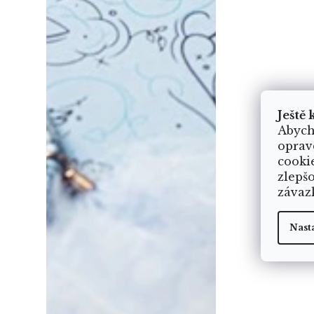
Ještě 
Abych
oprav
cooki
zlepš
závaz
Nast