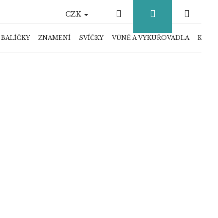
Hledat
Přihlášení
Náku
CZK
košík
 BALÍČKY
ZNAMENÍ
SVÍČKY
VŮNĚ A VYKUŘOVADLA
KRYS