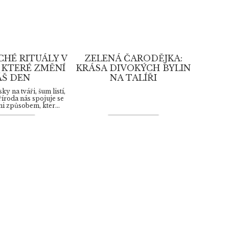
HÉ RITUÁLY V
ZELENÁ ČARODĚJKA:
 KTERÉ ZMĚNÍ
KRÁSA DIVOKÝCH BYLIN
ÁŠ DEN
NA TALÍŘI
y na tváři, šum listí,
íroda nás spojuje se
 způsobem, kter...