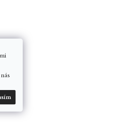
ámi
 nás
asím