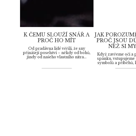
K ČEMU SLOUŽÍ SNÁŘ A
JAK POROZUM
PROČ HO MÍT
PROČ JSOU DŮ
NEŽ SI M
Od pradávna lidé věřili, že sny
přinášejí poselství – někdy od bohů,
Když zavřeme oči a 
jindy od našeho vlastního nitra...
spánku, vstupujeme 
symbolů a příběhů, 