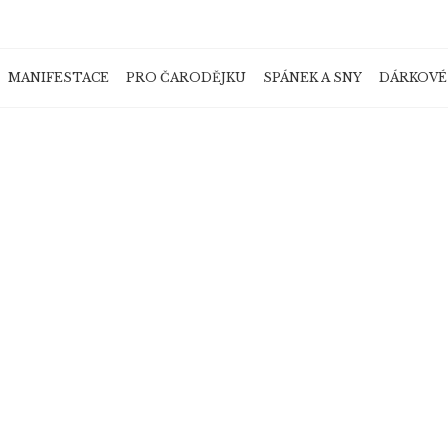
MANIFESTACE
PRO ČARODĚJKU
SPÁNEK A SNY
DÁRKOVÉ
Co potřebujete najít?
HLEDAT
Doporučujeme