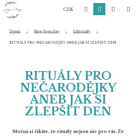
K
Přejít
Hledat
Přihlášení
Nákup
M
na
o
CZK
obsah
Zpět
Zpět
š
í
košík
k
Domů
Blog Yoga Day
Editoriály
Co potřebujete najít?
RITUÁLY PRO NEČARODĚJKY ANEB JAK SI ZLEPŠIT DEN
HLEDAT
RITUÁLY PRO
NEČARODĚJKY
Doporučujeme
ANEB JAK SI
ZLEPŠIT DEN
Možná si říkáte, že rituály nejsou nic pro vás. Že