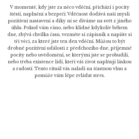
V momentě, kdy jste za něco vděční, přichází i pocity
štěstí, naplnění a bezpečí. Vděčnost dodává naší mysli
pozitivní nastavení a díky ní se díváme na svět z jiného
úhlu. Pokud vám ráno, nebo klidně kdykoliv během
dne, zbývá chvilka času, vezměte si zápisník a napište si
tři věci, za které jste ten den vděční. Můžou to být
drobné pozitivní události z předchozího dne, příjemné
pocity nebo uvědomění, se kterými jste se probudili,
nebo třeba existence lidí, kteří váš život naplňují láskou
a radostí. Tento rituál vás naladí na šťastnou vlnu a
pomůže vám lépe zvládat stres.