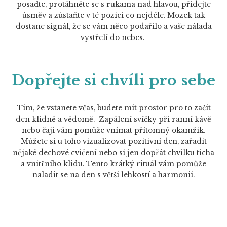
posaďte, protáhněte se s rukama nad hlavou, přidejte
úsměv a zůstaňte v té pozici co nejdéle. Mozek tak
dostane signál, že se vám něco podařilo a vaše nálada
vystřelí do nebes.
Dopřejte si chvíli pro sebe
Tím, že vstanete včas, budete mít prostor pro to začít
den klidně a vědomě. Zapálení svíčky při ranní kávě
nebo čaji vám pomůže vnímat přítomný okamžik.
Můžete si u toho vizualizovat pozitivní den, zařadit
nějaké dechové cvičení nebo si jen dopřát chvilku ticha
a vnitřního klidu. Tento krátký rituál vám pomůže
naladit se na den s větší lehkostí a harmonií.