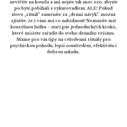
nevěříte na kouzla a ani nejste tak moc ezo, abyste
po bytě pobíhali s vykuřovadlem. ALE! Pokud
slovo „rituál“ zaměníte za „denní návyk", možná
zjistíte, že i vám má co nabídnout! Nemusíte mít
kouzelnou hůlku – stačí pár jednoduchých kroků,
které můžete zařadit do svého denního režimu.
Máme pro vás tipy na celodenní rituály pro
psychickou pohodu, lepší soustředění, efektivitu i
dobrou náladu.